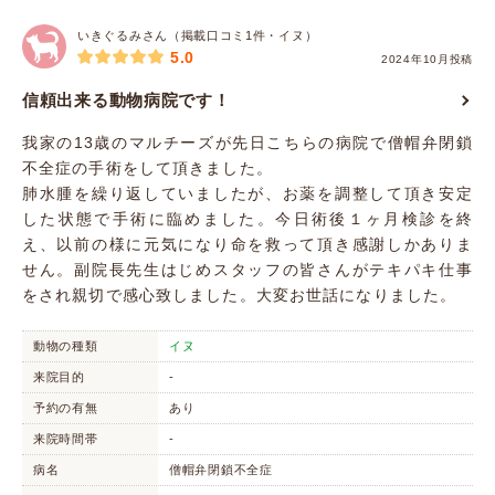
いきぐるみさん（掲載口コミ1件・イヌ）
5.0
2024年10月投稿
信頼出来る動物病院です！
我家の13歳のマルチーズが先日こちらの病院で僧帽弁閉鎖
不全症の手術をして頂きました。
肺水腫を繰り返していましたが、お薬を調整して頂き安定
した状態で手術に臨めました。今日術後１ヶ月検診を終
え、以前の様に元気になり命を救って頂き感謝しかありま
せん。副院長先生はじめスタッフの皆さんがテキパキ仕事
をされ親切で感心致しました。大変お世話になりました。
動物の種類
イヌ
来院目的
-
予約の有無
あり
来院時間帯
-
病名
僧帽弁閉鎖不全症