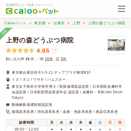
動物病院口コミ検索 カルーペット
Calooペット
東京都
台東区
上野
上野の森どうぶつ病院
公式
上野の森どうぶつ病院
4.65
？
動物病院検索
16
3
飼い主の声
19
件：
件
件
東京都台東区谷中1-5-11 ディアプラザ根津B1F
口コミ検索
イヌ / ネコ / ウサギ / ハムスター
東京女子医科大学医学博士 / 獣医循環器認定医 / 日本獣医皮膚科学
会認定医 / 日本獣医腎泌尿器学会 認定医 / 皮膚科・耳科(Vet Derm
Calooペットとは？
Tokyo)
動物麻酔基礎技能認定医
口コミ投稿
循環器系疾患 / 消化器系疾患 / 血液・免疫系疾患 / 感染症系疾患
診察時間
月
火
水
木
金
土
日
祝
08:00 ~ 12:00
●
●
●
●
●
●
●
●