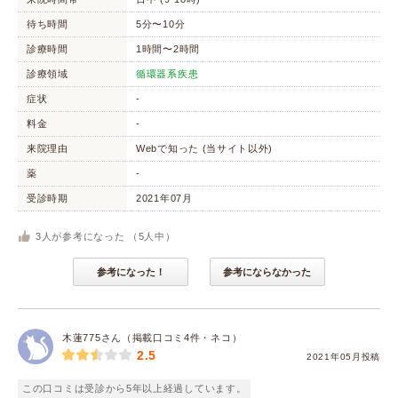
待ち時間
5分〜10分
診療時間
1時間〜2時間
診療領域
循環器系疾患
症状
-
料金
-
来院理由
Webで知った (当サイト以外)
薬
-
受診時期
2021年07月
3
人が参考になった （
5
人中）
参考になった！
参考にならなかった
木蓮775さん（掲載口コミ4件・ネコ）
2.5
2021年05月投稿
この口コミは受診から5年以上経過しています。