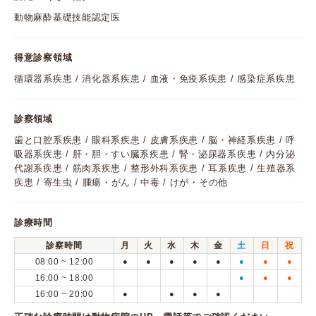
動物麻酔基礎技能認定医
得意診察領域
循環器系疾患 / 消化器系疾患 / 血液・免疫系疾患 / 感染症系疾患
診察領域
歯と口腔系疾患 / 眼科系疾患 / 皮膚系疾患 / 脳・神経系疾患 / 呼
吸器系疾患 / 肝・胆・すい臓系疾患 / 腎・泌尿器系疾患 / 内分泌
代謝系疾患 / 筋肉系疾患 / 整形外科系疾患 / 耳系疾患 / 生殖器系
疾患 / 寄生虫 / 腫瘍・がん / 中毒 / けが・その他
診療時間
診察時間
月
火
水
木
金
土
日
祝
08:00 ~ 12:00
●
●
●
●
●
●
●
●
16:00 ~ 18:00
●
●
●
16:00 ~ 20:00
●
●
●
●