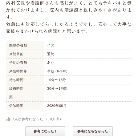
内村院長や看護師さんも感じがよく、とてもテキパキと働
かれておりますし、院内も清潔感と親しみやすさがありま
す。
救急にも対応してらっしゃるようですし、安心して大事な
家族をまかせられる病院だと思います。
動物の種類
イヌ
来院目的
通院
予約の有無
あり
来院時間帯
早朝 (6-9時)
待ち時間
10分〜15分
診療時間
30分〜1時間
薬
-
受診時期
2020年06月
7
人が参考になった （
10
人中）
参考になった！
参考にならなかった