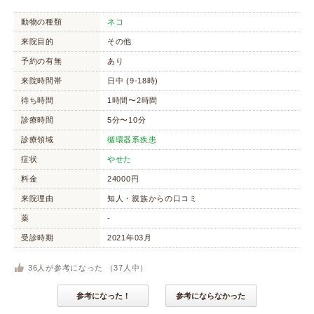
動物の種類
ネコ
来院目的
その他
予約の有無
あり
来院時間帯
日中 (9-18時)
待ち時間
1時間〜2時間
診療時間
5分〜10分
診療領域
循環器系疾患
症状
やせた
料金
24000円
来院理由
知人・親族からの口コミ
薬
-
受診時期
2021年03月
36
人が参考になった （
37
人中）
参考になった！
参考にならなかった