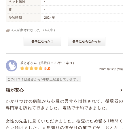
ペット保険
-
薬
-
受診時期
2024年
4
人が参考になった （
4
人中）
参考になった！
参考にならなかった
爪とぎさん（掲載口コミ2件・ネコ）
5.0
2021年12月投稿
この口コミは受診から5年以上経過しています。
猫が安心
かかりつけの病院から心臓の異常を指摘されて、循環器の
専門家を訪ねて行きました。電話で予約できました。
女性の先生に見ていただきました。検査のため猫を1時間く
らい預けました。人見知りの怖がりの猫ですが、おとなし