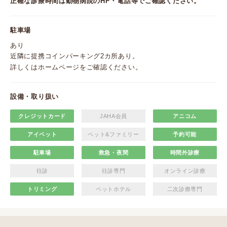
正確な診療時間は動物病院のHP・電話等でご確認ください。
駐車場
あり
近隣に提携コインパーキング2カ所あり。
詳しくはホームページをご確認ください。
設備・取り扱い
クレジットカード
JAHA会員
アニコム
アイペット
ペット&ファミリー
予約可能
駐車場
救急・夜間
時間外診療
往診
往診専門
オンライン診療
トリミング
ペットホテル
二次診療専門