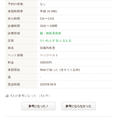
予約の有無
なし
来院時間帯
早朝 (6-9時)
待ち時間
5分〜10分
診療時間
30分〜1時間
診療領域
脳・神経系疾患
症状
けいれんする/ふるえる
病名
頭蓋内疾患
ペット保険
ペッツベスト
料金
30000円
来院理由
Webで知った (当サイト以外)
薬
-
受診時期
2020年06月
9
人が参考になった （
9
人中）
参考になった！
参考にならなかった