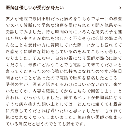
医師は優しいが受付が冷たい
友人が他院で原因不明だった病名をこちらでは一回の検査
でズバリ診断して早急な治療を受けられたと聞き他県から
受診してみました。待ち時間の間にいろんな病気の子を連
れた飼い主さんが病気を治したく不安そうに会計の際に色
んなことを受付の方に質問していた際、いかにも疲れてて
迷惑そうに曖昧な対応をしているのをみてこちらが悲しく
なりました。そんな中、自分の番になり医師が熱心に診て
くださり、最後にどんなことでも電話して来てくださいと
言ってくださったので心強い気持ちになれたのですが後日
聞きたいことがあったので電話で医師を指名したところ、
受付の方が、医者と話させるわけにはいかないので、来て
いただくか、内容を確認してからこちらで回答します。と
言われ、がっかりしました。愛するペットが長期戦になり
そうな病を抱えた飼い主としては、どんなに遠くても親身
に治療してくだされば通いたいと思いましたが、もう行く
気になれなくなってしまいました。腕の良い医師が集まっ
ている病院だと思うのでとても残念です。