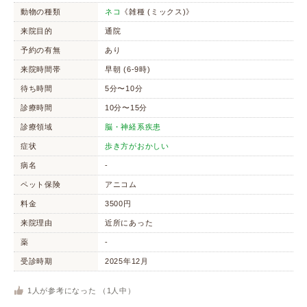
動物の種類
ネコ
《雑種 (ミックス)》
来院目的
通院
予約の有無
あり
来院時間帯
早朝 (6-9時)
待ち時間
5分〜10分
診療時間
10分〜15分
診療領域
脳・神経系疾患
症状
歩き方がおかしい
病名
-
ペット保険
アニコム
料金
3500円
来院理由
近所にあった
薬
-
受診時期
2025年12月
1
人が参考になった （
1
人中）