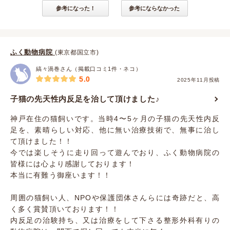
参考になった！
参考にならなかった
ふく動物病院
(東京都国立市)
縞々渦巻さん（掲載口コミ1件・ネコ）
5.0
2025年11月投稿
子猫の先天性内反足を治して頂けました♪
神戸在住の猫飼いです。当時4〜5ヶ月の子猫の先天性内反
足を、素晴らしい対応、他に無い治療技術で、無事に治し
て頂けました！！
今では楽しそうに走り回って遊んでおり、ふく動物病院の
皆様には心より感謝しております！
本当に有難う御座います！！
周囲の猫飼い人、NPOや保護団体さんらには奇跡だと、高
く多く賞賛頂いております！！
内反足の治験持ち、又は治療をして下さる整形外科有りの