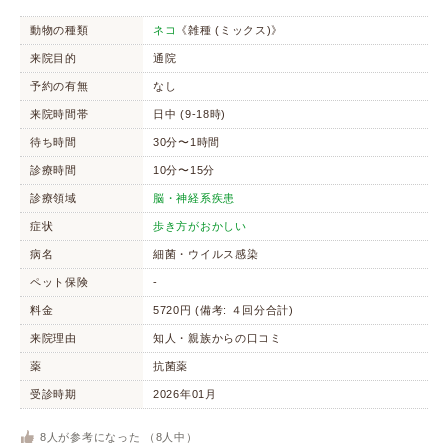
動物の種類
ネコ
《雑種 (ミックス)》
来院目的
通院
予約の有無
なし
来院時間帯
日中 (9-18時)
待ち時間
30分〜1時間
診療時間
10分〜15分
診療領域
脳・神経系疾患
症状
歩き方がおかしい
病名
細菌・ウイルス感染
ペット保険
-
料金
5720円 (備考: ４回分合計)
来院理由
知人・親族からの口コミ
薬
抗菌薬
受診時期
2026年01月
8
人が参考になった （
8
人中）