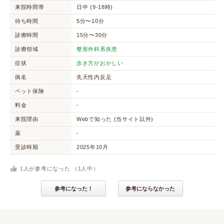
来院時間帯
日中 (9-18時)
待ち時間
5分〜10分
診療時間
15分〜30分
診療領域
整形外科系疾患
症状
歩き方がおかしい
病名
先天性内反足
ペット保険
-
料金
-
来院理由
Webで知った (当サイト以外)
薬
-
受診時期
2025年10月
1
人が参考になった （
1
人中）
参考になった！
参考にならなかった