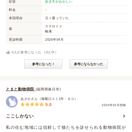
症状
歩き方がおかしい
料金
-
来院理由
元々通っていた
ステロイド
薬
輸液
受診時期
2026年04月
0
人が参考になった （
0
人中）
参考になった！
参考にならなかった
とまと動物病院
(福岡県春日市)
あさかさん（掲載口コミ1件・ネコ）
5.0
2026年02月投稿
ここしかない
私の住む地域には信頼して猫たちを診せられる動物病院が