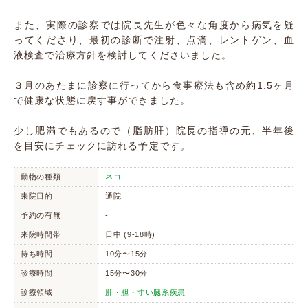
また、実際の診察では院長先生が色々な角度から病気を疑
ってくださり、最初の診断で注射、点滴、レントゲン、血
液検査で治療方針を検討してくださいました。
３月のあたまに診察に行ってから食事療法も含め約1.5ヶ月
で健康な状態に戻す事ができました。
少し肥満でもあるので（脂肪肝）院長の指導の元、半年後
を目安にチェックに訪れる予定です。
動物の種類
ネコ
来院目的
通院
予約の有無
-
来院時間帯
日中 (9-18時)
待ち時間
10分〜15分
診療時間
15分〜30分
診療領域
肝・胆・すい臓系疾患