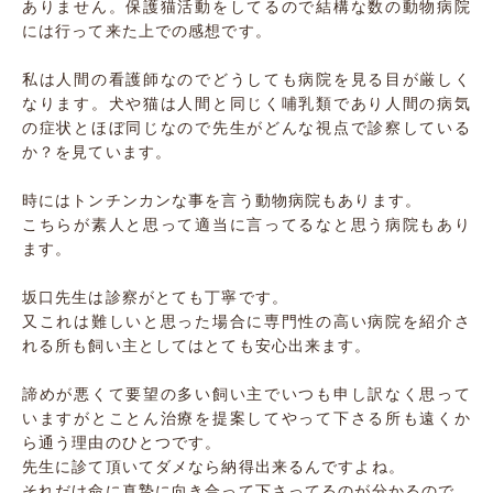
ありません。保護猫活動をしてるので結構な数の動物病院
には行って来た上での感想です。
私は人間の看護師なのでどうしても病院を見る目が厳しく
なります。犬や猫は人間と同じく哺乳類であり人間の病気
の症状とほぼ同じなので先生がどんな視点で診察している
か？を見ています。
時にはトンチンカンな事を言う動物病院もあります。
こちらが素人と思って適当に言ってるなと思う病院もあり
ます。
坂口先生は診察がとても丁寧です。
又これは難しいと思った場合に専門性の高い病院を紹介さ
れる所も飼い主としてはとても安心出来ます。
諦めが悪くて要望の多い飼い主でいつも申し訳なく思って
いますがとことん治療を提案してやって下さる所も遠くか
ら通う理由のひとつです。
先生に診て頂いてダメなら納得出来るんですよね。
それだけ命に真摯に向き合って下さってるのが分かるので