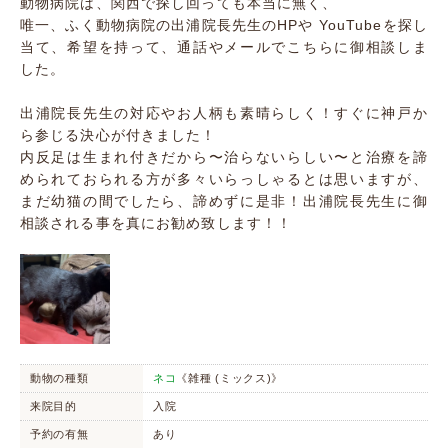
動物病院は、関西で探し回っても本当に無く、
唯一、ふく動物病院の出浦院長先生のHPや YouTubeを探し
当て、希望を持って、通話やメールでこちらに御相談しま
した。
出浦院長先生の対応やお人柄も素晴らしく！すぐに神戸か
ら参じる決心が付きました！
内反足は生まれ付きだから〜治らないらしい〜と治療を諦
められておられる方が多々いらっしゃるとは思いますが、
まだ幼猫の間でしたら、諦めずに是非！出浦院長先生に御
相談される事を真にお勧め致します！！
動物の種類
ネコ
《雑種 (ミックス)》
来院目的
入院
予約の有無
あり