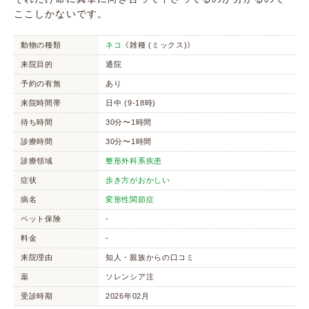
ここしかないです。
動物の種類
ネコ
《雑種 (ミックス)》
来院目的
通院
予約の有無
あり
来院時間帯
日中 (9-18時)
待ち時間
30分〜1時間
診療時間
30分〜1時間
診療領域
整形外科系疾患
症状
歩き方がおかしい
病名
変形性関節症
ペット保険
-
料金
-
来院理由
知人・親族からの口コミ
薬
ソレンシア注
受診時期
2026年02月