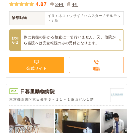
4.87
34
4
件
件
イヌ / ネコ / ウサギ / ハムスター / モルモッ
診察動物
ト / 鳥
体に負担の掛かる検査は一切行いません。又、他院か
お知
らせ
ら当院へは完全転院のみの受付となります。
公式サイト
電話
PR
日暮里動物病院
東京都荒川区東日暮里６－１１－１筆山ビル１階