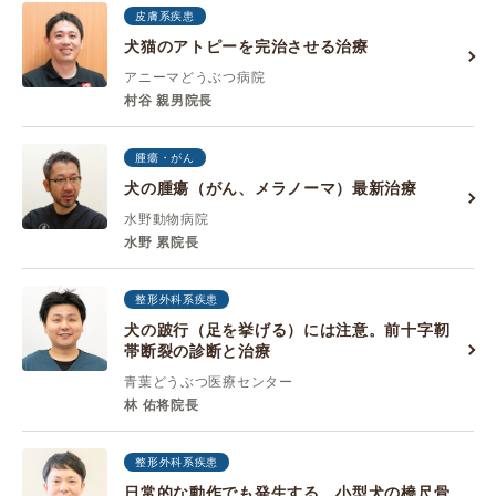
皮膚系疾患
犬猫のアトピーを完治させる治療
アニーマどうぶつ病院
村谷 親男院長
腫瘍・がん
犬の腫瘍（がん、メラノーマ）最新治療
水野動物病院
水野 累院長
整形外科系疾患
犬の跛行（足を挙げる）には注意。前十字靭
帯断裂の診断と治療
青葉どうぶつ医療センター
林 佑将院長
整形外科系疾患
日常的な動作でも発生する、小型犬の橈尺骨