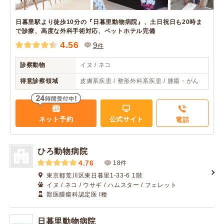
日暮里駅より徒歩10分の『日暮里動物病院』、土日祝日も20時ま
で診療、高度な外科手術対応、ペットホテル完備
4.56
9
件
診察動物
イヌ / ネコ
得意診察領域
皮膚系疾患 / 整形外科系疾患 / 腫瘍・がん
ネット予約
公式サイト
電話
ひろ動物病院
4.76
18件
東京都荒川区東日暮里1-33-6 1階
イヌ / ネコ / ウサギ / ハムスター / フェレット
獣医腫瘍科認定医 I種
日暮里動物病院