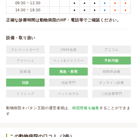
09:30 ~ 12:30
●
●
●
●
●
●
14:30 ~ 18:30
●
●
●
●
●
●
正確な診療時間は動物病院のHP・電話等でご確認ください。
設備・取り扱い
クレジットカード
JAHA会員
アニコム
アイペット
ペット&ファミリー
予約可能
駐車場
救急・夜間
時間外診療
往診
往診専門
オンライン診療
トリミング
ペットホテル
二次診療専門
動物病院キバタン王国の運営者様は、
病院情報を編集
することができま
す
この動物病院の口コミ（2件）