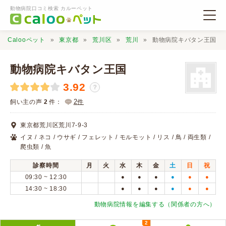
動物病院口コミ検索 カルーペット
Calooペット
東京都
荒川区
荒川
動物病院キバタン王国
動物病院キバタン王国
3.92
？
動物病院検索
2
飼い主の声
2
件：
件
東京都荒川区荒川7-9-3
口コミ検索
イヌ / ネコ / ウサギ / フェレット / モルモット / リス / 鳥 / 両生類 /
爬虫類 / 魚
Calooペットとは？
診察時間
月
火
水
木
金
土
日
祝
09:30 ~ 12:30
●
●
●
●
●
●
14:30 ~ 18:30
●
●
●
●
●
●
口コミ投稿
動物病院情報を編集する（関係者の方へ）
2