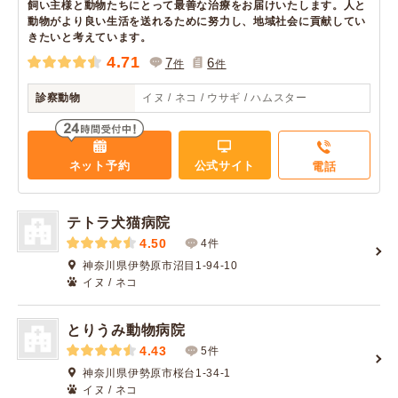
飼い主様と動物たちにとって最善な治療をお届けいたします。人と
動物がより良い生活を送れるために努力し、地域社会に貢献してい
きたいと考えています。
4.71
7
6
件
件
診察動物
イヌ / ネコ / ウサギ / ハムスター
ネット予約
公式サイト
電話
テトラ犬猫病院
4.50
4件
神奈川県伊勢原市沼目1-94-10
イヌ / ネコ
とりうみ動物病院
4.43
5件
神奈川県伊勢原市桜台1-34-1
イヌ / ネコ