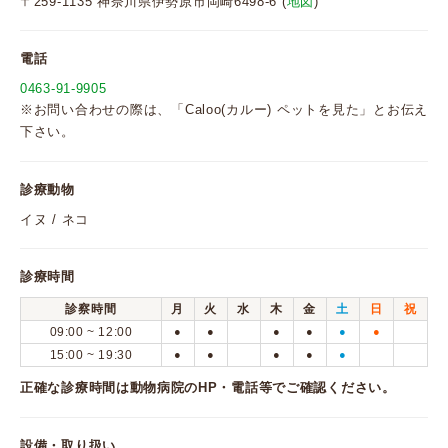
〒259-1135 神奈川県伊勢原市岡崎6498-6 (
地図
)
電話
0463-91-9905
※お問い合わせの際は、「Caloo(カルー) ペットを見た」とお伝え
下さい。
診療動物
イヌ / ネコ
診療時間
診察時間
月
火
水
木
金
土
日
祝
09:00 ~ 12:00
●
●
●
●
●
●
15:00 ~ 19:30
●
●
●
●
●
正確な診療時間は動物病院のHP・電話等でご確認ください。
設備・取り扱い