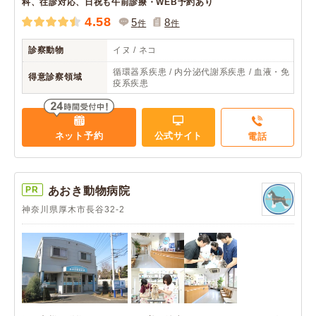
科、往診対応、日祝も午前診療・WEB予約あり
4.58
5
8
件
件
診察動物
イヌ / ネコ
循環器系疾患 / 内分泌代謝系疾患 / 血液・免
得意診察領域
疫系疾患
ネット予約
公式サイト
電話
PR
あおき動物病院
神奈川県厚木市長谷32-2