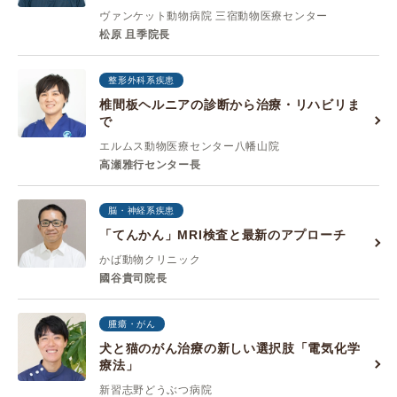
ヴァンケット動物病院 三宿動物医療センター
松原 且季院長
整形外科系疾患
椎間板ヘルニアの診断から治療・リハビリま
で
エルムス動物医療センター八幡山院
高瀬雅行センター長
脳・神経系疾患
「てんかん」MRI検査と最新のアプローチ
かば動物クリニック
國谷貴司院長
腫瘍・がん
犬と猫のがん治療の新しい選択肢「電気化学
療法」
新習志野どうぶつ病院