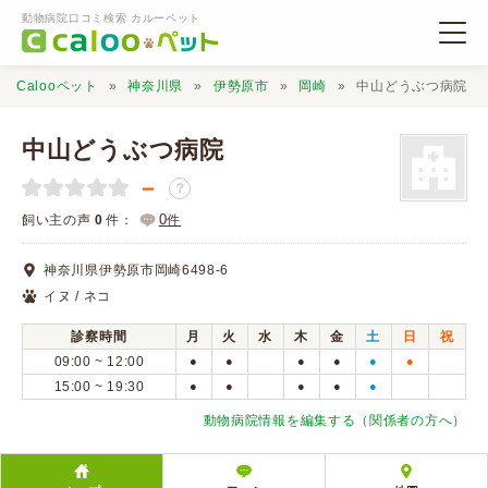
動物病院口コミ検索 カルーペット
Calooペット
神奈川県
伊勢原市
岡崎
中山どうぶつ病院
中山どうぶつ病院
－
？
動物病院検索
0
飼い主の声
0
件：
件
神奈川県伊勢原市岡崎6498-6
口コミ検索
イヌ / ネコ
診察時間
月
火
水
木
金
土
日
祝
Calooペットとは？
09:00 ~ 12:00
●
●
●
●
●
●
15:00 ~ 19:30
●
●
●
●
●
口コミ投稿
動物病院情報を編集する（関係者の方へ）