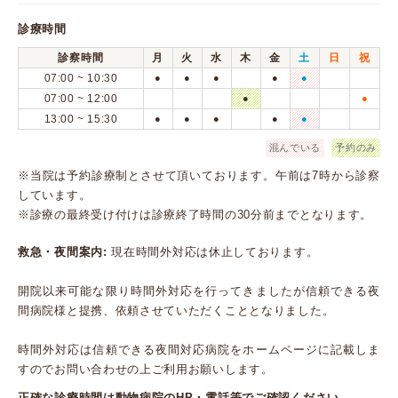
診療時間
診察時間
月
火
水
木
金
土
日
祝
07:00 ~ 10:30
●
●
●
●
●
07:00 ~ 12:00
●
●
13:00 ~ 15:30
●
●
●
●
●
混んでいる
予約のみ
※当院は予約診療制とさせて頂いております。午前は7時から診察
しています。
※診療の最終受け付けは診療終了時間の30分前までとなります。
救急・夜間案内:
現在時間外対応は休止しております。
開院以来可能な限り時間外対応を行ってきましたが信頼できる夜
間病院様と提携、依頼させていただくこととなりました。
時間外対応は信頼できる夜間対応病院をホームページに記載しま
すのでお問い合わせの上ご利用お願いします。
正確な診療時間は動物病院のHP・電話等でご確認ください。