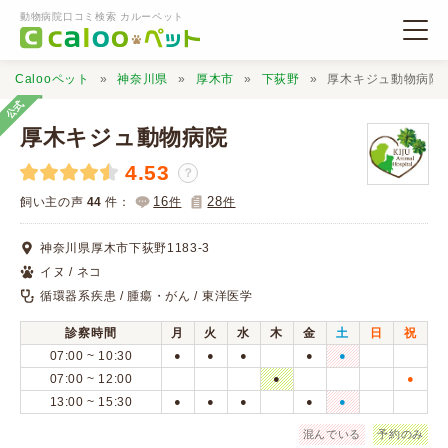
動物病院口コミ検索 カルーペット
Calooペット
神奈川県
厚木市
下荻野
厚木キジュ動物病院
公式
厚木キジュ動物病院
4.53
？
動物病院検索
16
28
飼い主の声
44
件：
件
件
神奈川県厚木市下荻野1183-3
口コミ検索
イヌ / ネコ
循環器系疾患 / 腫瘍・がん / 東洋医学
Calooペットとは？
診察時間
月
火
水
木
金
土
日
祝
07:00 ~ 10:30
●
●
●
●
●
口コミ投稿
07:00 ~ 12:00
●
●
13:00 ~ 15:30
●
●
●
●
●
混んでいる
予約のみ