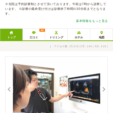
※当院は予約診療制とさせて頂いております。午前は7時から診察して
います。 ※診療の最終受け付けは診療終了時間の30分前までとなりま
す。
基本情報をもっと見る
44
トップ
口コミ
トリミング
ホテル
地図
↓
アクセス数: 25,216 [7月: 146 | 6月: 218 ]