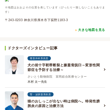
※地図はおおよその位置を表しています（ぴったり一致しないこともありま
す）
〒243-0203 神奈川県厚木市下荻野1183-3
大きな地図を見る
ドクターズインタビュー記事
整形外科系疾患
犬の前十字靭帯断裂と膝蓋骨脱臼～変形性関
節症を予防する治療～
さいとう動物病院 富岡総合医療センター
木村 太一先生
腎・泌尿器系疾患
猫のおしっこが出ない時は病院へ。特発性膀
胱炎の原因と治療方法