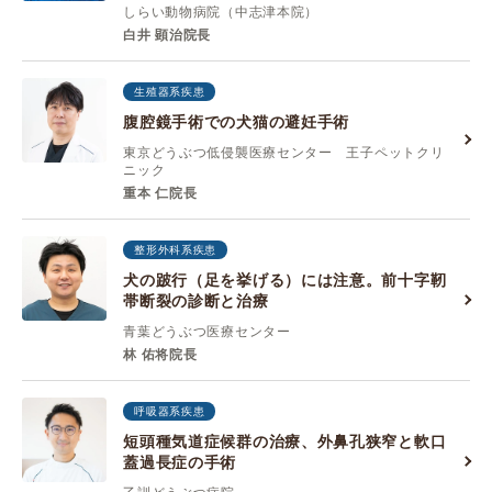
しらい動物病院（中志津本院）
白井 顕治院長
生殖器系疾患
腹腔鏡手術での犬猫の避妊手術
東京どうぶつ低侵襲医療センター 王子ペットクリ
ニック
重本 仁院長
整形外科系疾患
犬の跛行（足を挙げる）には注意。前十字靭
帯断裂の診断と治療
青葉どうぶつ医療センター
林 佑将院長
呼吸器系疾患
短頭種気道症候群の治療、外鼻孔狭窄と軟口
蓋過長症の手術