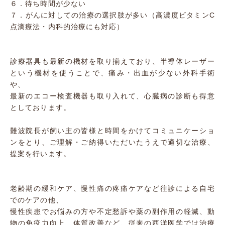
６．待ち時間が少ない
７．がんに対しての治療の選択肢が多い（高濃度ビタミンC
点滴療法・内科的治療にも対応）
診療器具も最新の機材を取り揃えており、半導体レーザー
という機材を使うことで、痛み・出血が少ない外科手術
や、
最新のエコー検査機器も取り入れて、心臓病の診断も得意
としております。
難波院長が飼い主の皆様と時間をかけてコミュニケーショ
ンをとり、ご理解・ご納得いただいたうえで適切な治療、
提案を行います。
老齢期の緩和ケア、慢性痛の疼痛ケアなど往診による自宅
でのケアの他、
慢性疾患でお悩みの方や不定愁訴や薬の副作用の軽減、動
物の免疫力向上、体質改善など、従来の西洋医学では治療