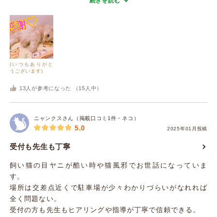
続きを読む
(いつもありがと
うございます)
13
人が参考になった （
15
人中）
ニャンクスさん（掲載口コミ1件・ネコ）
5.0
2025年01月投稿
受付も先生も丁寧
飼い猫の目ヤニが酷い時や猫風邪でお世話になっていま
す。
場所は交差点近くで駐車場が少々わかりづらいがなれれば
全く問題ない。
受付の方も先生もヒアリングや指導が丁寧で信頼できる。