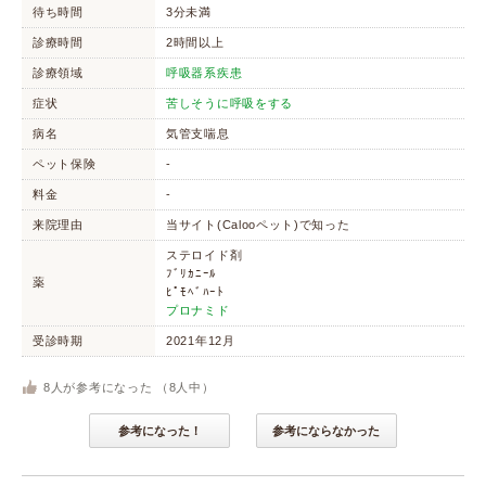
待ち時間
3分未満
診療時間
2時間以上
診療領域
呼吸器系疾患
症状
苦しそうに呼吸をする
病名
気管支喘息
ペット保険
-
料金
-
来院理由
当サイト(Calooペット)で知った
ステロイド剤
ﾌﾞﾘｶﾆｰﾙ
薬
ﾋﾟﾓﾍﾞﾊｰﾄ
プロナミド
受診時期
2021年12月
8
人が参考になった （
8
人中）
参考になった！
参考にならなかった