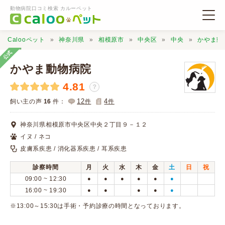
動物病院口コミ検索 カルーペット
Calooペット
神奈川県
相模原市
中央区
中央
かやま動
公式
かやま動物病院
4.81
？
動物病院検索
12
4
飼い主の声
16
件：
件
件
神奈川県相模原市中央区中央２丁目９－１２
口コミ検索
イヌ / ネコ
皮膚系疾患 / 消化器系疾患 / 耳系疾患
Calooペットとは？
診察時間
月
火
水
木
金
土
日
祝
09:00 ~ 12:30
●
●
●
●
●
●
口コミ投稿
16:00 ~ 19:30
●
●
●
●
●
※13:00～15:30は手術・予約診療の時間となっております。