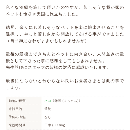
色々な治療を施して頂いたのですが、苦しそうな我が家の
ペットも命尽き天国に旅立ちました。
結局、余りにも苦しそうなペットを楽に旅出させることを
選択し、やっと苦しさから開放してあげる事ができました
（自己満足なわがままかもしれませんが）
最後の最後まできちんとペットに向き合い、人間並みの最
後として下さった事に感謝をしてもしきれません。
先生並びにスタッフの皆様の対応に感謝いたします。
最後にならないと分からない良いお医者さまとは此の事で
しょう。
動物の種類
ネコ
《雑種 (ミックス)》
来院目的
通院
予約の有無
なし
来院時間帯
日中 (9-18時)