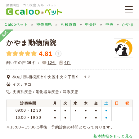
動物病院口コミ検索 カルーペット
Calooペット
神奈川県
相模原市
中央区
中央
かやま動
公式
かやま動物病院
4.81
？
動物病院検索
12
4
飼い主の声
16
件：
件
件
神奈川県相模原市中央区中央２丁目９－１２
口コミ検索
イヌ / ネコ
皮膚系疾患 / 消化器系疾患 / 耳系疾患
Calooペットとは？
診察時間
月
火
水
木
金
土
日
祝
09:00 ~ 12:30
●
●
●
●
●
●
口コミ投稿
16:00 ~ 19:30
●
●
●
●
●
※13:00～15:30は手術・予約診療の時間となっております。
基本情報をもっと見る