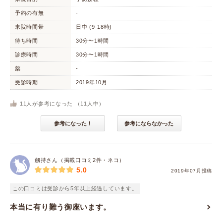
予約の有無
-
来院時間帯
日中 (9-18時)
待ち時間
30分〜1時間
診療時間
30分〜1時間
薬
-
受診時期
2019年10月
11
人が参考になった （
11
人中）
参考になった！
参考にならなかった
劔持さん（掲載口コミ2件・ネコ）
5.0
2019年07月投稿
この口コミは受診から5年以上経過しています。
本当に有り難う御座います。