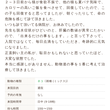
２～３日前から猫が食欲不振で、他の猫も夏バテ気味で、
カロリーの高いご飯を食べさせて、回復していたので、こ
の子も回復すると思ってましたが、朝ぐったりして、命の
危険を感じて診て頂きました。
いつも診て頂いてる病院が、お休みでしたので。
先生も脱水症状がひどいのと、肝臓の数値が異常にたかい
ので、「出来るだけの事をします。」と言って下さって、
入院ではなくて、毎日点滴をしていただき、奇跡的に元気
になりました。
正直飼い主の私が、駄目かもしれないと思っていたほど、
大変な状態でした。
本当に感謝しがありません。動物達の事を１番に考えて治
療して頂きました。
動物の種類
ネコ
《雑種 (ミックス)》
来院目的
通院
予約の有無
なし
来院時間帯
日中 (9-18時)
待ち時間
10分〜15分