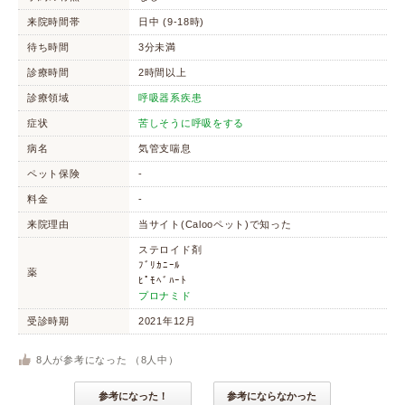
来院時間帯
日中 (9-18時)
待ち時間
3分未満
診療時間
2時間以上
診療領域
呼吸器系疾患
症状
苦しそうに呼吸をする
病名
気管支喘息
ペット保険
-
料金
-
来院理由
当サイト(Calooペット)で知った
ステロイド剤
ﾌﾞﾘｶﾆｰﾙ
薬
ﾋﾟﾓﾍﾞﾊｰﾄ
プロナミド
受診時期
2021年12月
8
人が参考になった （
8
人中）
参考になった！
参考にならなかった