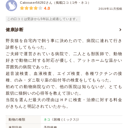
Caloouser56292さん（掲載口コミ1件・ネコ）
4.0
2019年11月投稿
この口コミは受診から5年以上経過しています。
健康診断
野良猫を自宅内で飼う事に決めたので、病院に連れて行き
診察をしてもらった。
ご夫婦で運営されている病院で、二人とも獣医師で、動物
好きで動物に対する対応が優しく、アットホームな温かい
雰囲気の病院であった。
超音波検査、血液検査、エイズ検査、各種ワクチンの接
種、のみ・ダニ取り薬の貼付等の検査をしてもらった。
初めての動物病院なので、他の医院は知らないが、とても
親切に猫飼いの心得等を教えて頂いた。
当院を選んだ最大の理由はＨＰに検査・治療に対する料金
がきちんと明記されていたから。
動物の種類
ネコ
《雑種 (ミックス)》
来院目的
予防接種