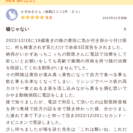
PICK UP! 口コミ
かずゆきさん（掲載口コミ1件・ネコ）
5.0
2023年01月投稿
嘘じゃない
2022/12/18に19歳過ぎの猫の黄疸に気が付き掛かり付け医
に、何も検査されず見ただけで余命3日宣告をされました。
納得がいかずあっちこっちの獣医さんに電話で治療をして
欲しいとお願いをしても高齢で癲癇の持病を持つ猫の治療
を快諾してくれる獣医がいませんでした。
その間猫は黄疸が進み真っ黄色になって自力で食べる事も
飲む事も出来なくなってしまい、リシンジでペース状の高
カロリー食とぬるま湯を流し込みながら藁をも掴む思いで
かやま動物病院に電話をしました。
後で知りましたが、電話で対応して頂いたのは獣医師資格
を持つ奥様で此方の話を全て聴き終わった後、分かりまし
た連れて来て下さいと仰って頂き2022/12/20にセカンド・
オピニオンで受診しました。
少し待ちましたが猫を診た先生は「これは酷いね、これだ