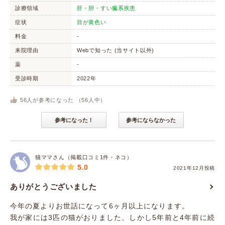
診療領域
肝・胆・すい臓系疾患
症状
目が黄色い
料金
-
来院理由
Webで知った (当サイト以外)
薬
-
受診時期
2022年
56
人が参考になった （
56
人中）
参考になった！
参考にならなかった
猫ママさん（掲載口コミ1件・ネコ）
5.0
2021年12月投稿
ありがとうございました
今年の夏よりお世話になって6ヶ月以上になります。
我が家には3匹の猫がおりました、しかし5年前と4年前に続