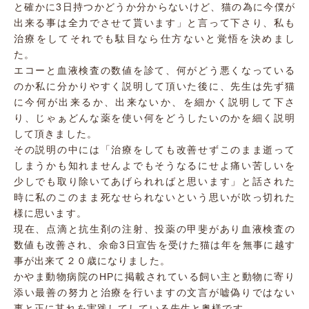
と確かに3日持つかどうか分からないけど、猫の為に今僕が
出来る事は全力でさせて貰います」と言って下さり、私も
治療をしてそれでも駄目なら仕方ないと覚悟を決めまし
た。
エコーと血液検査の数値を診て、何がどう悪くなっている
のか私に分かりやすく説明して頂いた後に、先生は先ず猫
に今何が出来るか、出来ないか、を細かく説明して下さ
り、じゃぁどんな薬を使い何をどうしたいのかを細く説明
して頂きました。
その説明の中には「治療をしても改善せずこのまま逝って
しまうかも知れませんよでもそうなるにせよ痛い苦しいを
少しでも取り除いてあげられればと思います」と話された
時に私のこのまま死なせられないという思いが吹っ切れた
様に思います。
現在、点滴と抗生剤の注射、投薬の甲斐があり血液検査の
数値も改善され、余命3日宣告を受けた猫は年を無事に越す
事が出来て２０歳になりました。
かやま動物病院のHPに掲載されている飼い主と動物に寄り
添い最善の努力と治療を行いますの文言が嘘偽りではない
事と正に其れを実践してしている先生と奥様です。