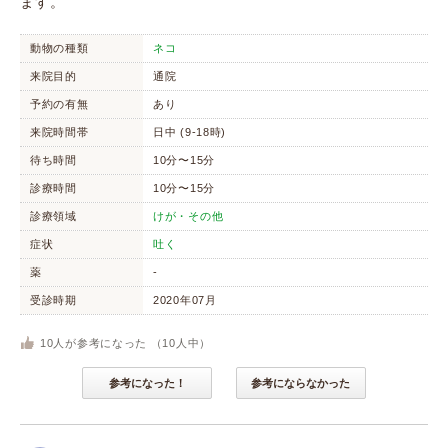
ます。
動物の種類
ネコ
来院目的
通院
予約の有無
あり
来院時間帯
日中 (9-18時)
待ち時間
10分〜15分
診療時間
10分〜15分
診療領域
けが・その他
症状
吐く
薬
-
受診時期
2020年07月
10
人が参考になった （
10
人中）
参考になった！
参考にならなかった