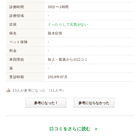
診療時間
30分〜1時間
診療領域
-
症状
ぐったりして元気がない
病名
脱水症状
ペット保険
-
料金
-
来院理由
知人・親族からの口コミ
薬
-
受診時期
2019年07月
10
人が参考になった （
11
人中）
参考になった！
参考にならなかった
口コミをさらに読む