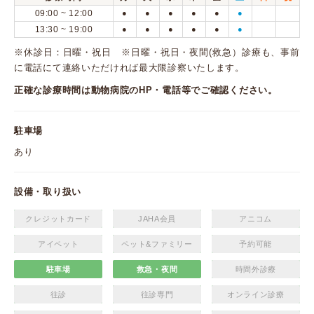
09:00 ~ 12:00
●
●
●
●
●
●
13:30 ~ 19:00
●
●
●
●
●
●
※休診日：日曜・祝日 ※日曜・祝日・夜間(救急）診療も、事前
に電話にて連絡いただければ最大限診察いたします。
正確な診療時間は動物病院のHP・電話等でご確認ください。
駐車場
あり
設備・取り扱い
クレジットカード
JAHA会員
アニコム
アイペット
ペット&ファミリー
予約可能
駐車場
救急・夜間
時間外診療
往診
往診専門
オンライン診療