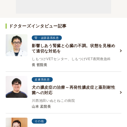
ドクターズインタビュー記事
腎・泌尿器系疾患
影響しあう腎臓と心臓の不調。状態を見極め
て適切な対処を
しもつけVETセンター、しもつけVET夜間救急科
長 哲院長
皮膚系疾患
犬の膿皮症の治療～再発性膿皮症と薬剤耐性
菌への対応
川西池田いぬとねこの病院
山本 孟院長
その他