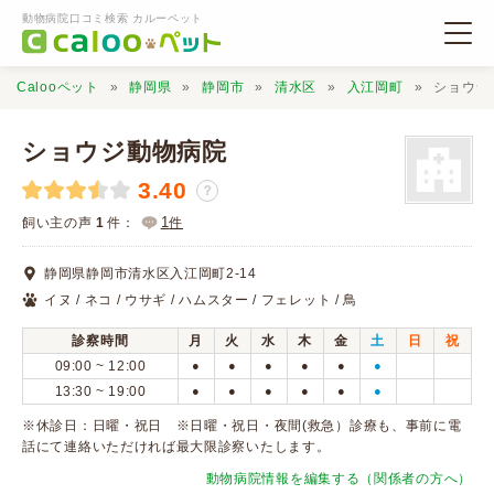
動物病院口コミ検索 カルーペット
Calooペット
静岡県
静岡市
清水区
入江岡町
ショウジ
ショウジ動物病院
3.40
？
動物病院検索
1
飼い主の声
1
件：
件
静岡県静岡市清水区入江岡町2-14
口コミ検索
イヌ / ネコ / ウサギ / ハムスター / フェレット / 鳥
診察時間
月
火
水
木
金
土
日
祝
Calooペットとは？
09:00 ~ 12:00
●
●
●
●
●
●
13:30 ~ 19:00
●
●
●
●
●
●
口コミ投稿
※休診日：日曜・祝日 ※日曜・祝日・夜間(救急）診療も、事前に電
話にて連絡いただければ最大限診察いたします。
動物病院情報を編集する（関係者の方へ）