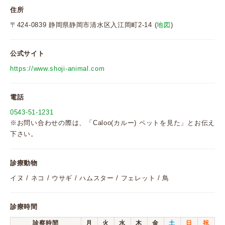
住所
〒424-0839 静岡県静岡市清水区入江岡町2-14 (
地図
)
公式サイト
https://www.shoji-animal.com
電話
0543-51-1231
※お問い合わせの際は、「Caloo(カルー) ペットを見た」とお伝え
下さい。
診療動物
イヌ / ネコ / ウサギ / ハムスター / フェレット / 鳥
診療時間
診察時間
月
火
水
木
金
土
日
祝