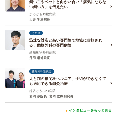
飼い主やペットと向かい合い「病気にならな
い飼い方」を伝えたい
かるがも動物病院
大井 孝浩院長
その他
迅速な対応と高い専門性で地域に信頼され
る、動物外科の専門病院
愛知動物外科病院
丹羽 昭博院長
整形外科系疾患
犬と猫の椎間板ヘルニア、手術ができなくて
も適応できる鍼灸治療
越谷どうぶつ病院
岩岡 渉院長
岩岡 佳織副院長
インタビューをもっと見る