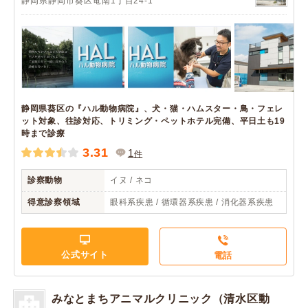
静岡県静岡市葵区竜南1丁目24-1
静岡県葵区の『ハル動物病院』、犬・猫・ハムスター・鳥・フェレ
ット対象、往診対応、トリミング・ペットホテル完備、平日土も19
時まで診療
3.31
1
件
診察動物
イヌ / ネコ
得意診察領域
眼科系疾患 / 循環器系疾患 / 消化器系疾患
公式サイト
電話
みなとまちアニマルクリニック（清水区動