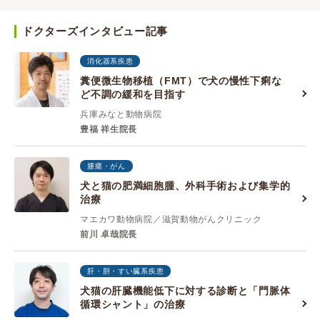
ドクターズインタビュー記事
消化器系疾患
糞便微生物移植（FMT）で犬の慢性下痢な
ど不調の緩和を目指す
兵庫みなと動物病院
豊福 祥生院長
腫瘍・がん
犬と猫の肥満細胞腫、外科手術および集学的
治療
マエカワ動物病院／滋賀動物がんクリニック
前川 卓哉院長
肝・胆・すい臓系疾患
犬猫の肝臓機能低下に対する診断と「門脈体
循環シャント」の治療