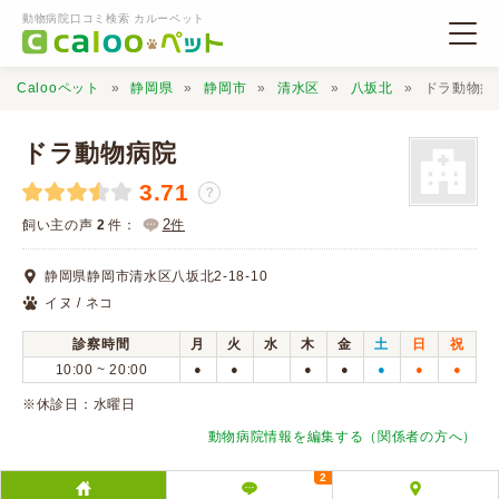
動物病院口コミ検索 カルーペット
Calooペット
静岡県
静岡市
清水区
八坂北
ドラ動物病
ドラ動物病院
3.71
？
動物病院検索
2
飼い主の声
2
件：
件
静岡県静岡市清水区八坂北2-18-10
口コミ検索
イヌ / ネコ
診察時間
月
火
水
木
金
土
日
祝
Calooペットとは？
10:00 ~ 20:00
●
●
●
●
●
●
●
※休診日：水曜日
口コミ投稿
動物病院情報を編集する（関係者の方へ）
2