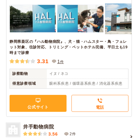
静岡県葵区の『ハル動物病院』、犬・猫・ハムスター・鳥・フェレ
ット対象、往診対応、トリミング・ペットホテル完備、平日土も19
時まで診療
3.31
1
件
診察動物
イヌ / ネコ
得意診察領域
眼科系疾患 / 循環器系疾患 / 消化器系疾患
公式サイト
電話
井手動物病院
3.56
2件