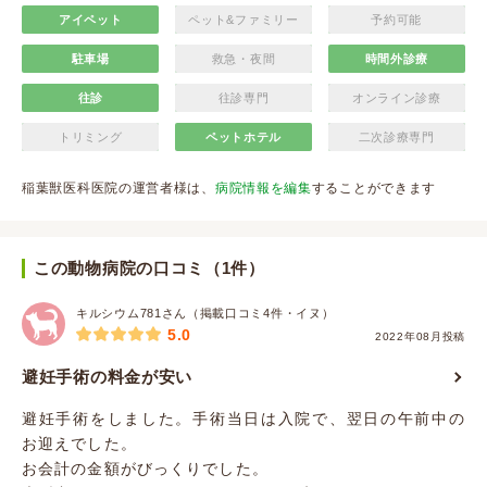
アイペット
ペット&ファミリー
予約可能
駐車場
救急・夜間
時間外診療
往診
往診専門
オンライン診療
トリミング
ペットホテル
二次診療専門
稲葉獣医科医院の運営者様は、
病院情報を編集
することができます
この動物病院の口コミ（1件）
キルシウム781さん（掲載口コミ4件・イヌ）
5.0
2022年08月投稿
避妊手術の料金が安い
避妊手術をしました。手術当日は入院で、翌日の午前中の
お迎えでした。
お会計の金額がびっくりでした。