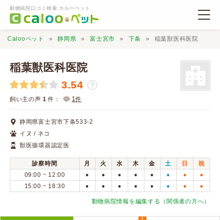
動物病院口コミ検索 カルーペット
Calooペット
静岡県
富士宮市
下条
稲葉獣医科医院
稲葉獣医科医院
3.54
？
動物病院検索
1
飼い主の声
1
件：
件
静岡県富士宮市下条533-2
口コミ検索
イヌ / ネコ
獣医循環器認定医
Calooペットとは？
診察時間
月
火
水
木
金
土
日
祝
09:00 ~ 12:00
●
●
●
●
●
●
●
●
口コミ投稿
15:00 ~ 18:30
●
●
●
●
●
●
●
●
動物病院情報を編集する（関係者の方へ）
1