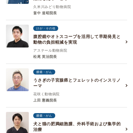
久米川みどり動物病院
畠中 道昭院長
けが・その他
腹腔鏡やオトスコープを活用して早期発見と
動物の負担軽減を実現
アステール動物病院
松尾 英治院長
腫瘍・がん
うさぎの子宮腺癌とフェレットのインスリノ
ーマ
花咲く動物病院
上田 憲義院長
腫瘍・がん
犬と猫の肥満細胞腫、外科手術および集学的
治療