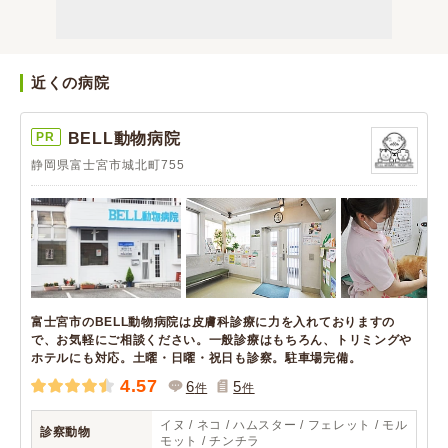
近くの病院
PR
BELL動物病院
静岡県富士宮市城北町755
富士宮市のBELL動物病院は皮膚科診療に力を入れておりますの
で、お気軽にご相談ください。一般診療はもちろん、トリミングや
ホテルにも対応。土曜・日曜・祝日も診察。駐車場完備。
4.57
6
5
件
件
イヌ / ネコ / ハムスター / フェレット / モル
診察動物
モット / チンチラ