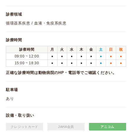
診察領域
循環器系疾患 / 血液・免疫系疾患
診療時間
診察時間
月
火
水
木
金
土
日
祝
09:00 ~ 12:00
●
●
●
●
●
●
●
●
15:00 ~ 18:30
●
●
●
●
●
●
●
●
正確な診療時間は動物病院のHP・電話等でご確認ください。
駐車場
あり
設備・取り扱い
クレジットカード
JAHA会員
アニコム