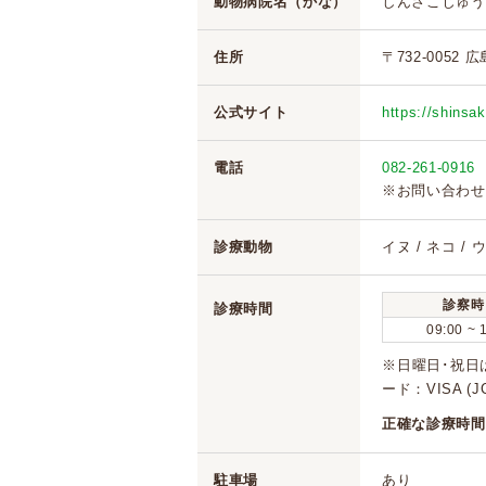
動物病院名（かな）
しんさこじゅう
住所
〒732-0052 
公式サイト
https://shinsa
電話
082-261-0916
※お問い合わせ
診療動物
イヌ / ネコ /
診察時
診療時間
09:00 ~ 
※日曜日･祝日は
ード：VISA (
正確な診療時間
駐車場
あり