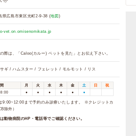
いか
広島県広島市東区光町2-9-38 (
地図
)
ko-vet.on.omisenomikata.jp
の際は、「Caloo(カルー) ペットを見た」とお伝え下さい。
 ウサギ / ハムスター / フェレット / モルモット / リス
間
月
火
水
木
金
土
日
祝
18:00
●
●
●
●
●
●
9:00~12:00まで予約のみ診療いたします。 ※クレジットカ
JCB除外）
は動物病院のHP・電話等でご確認ください。