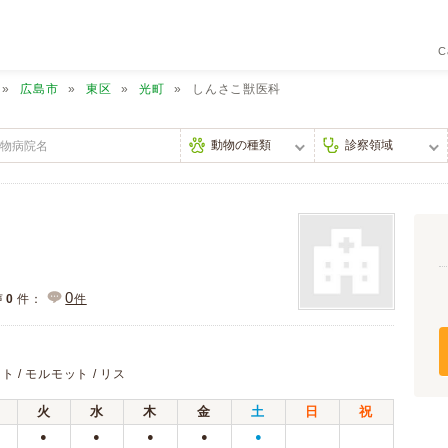
C
広島市
東区
光町
しんさこ獣医科
0
声
0
件：
件
ット / モルモット / リス
火
水
木
金
土
日
祝
●
●
●
●
●