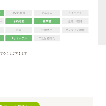
ド
JAHA会員
アニコム
アイペット
ー
予約可能
駐車場
救急・夜間
往診
往診専門
オンライン診療
ペットホテル
二次診療専門
集
することができます
）