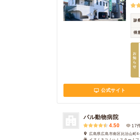
診
得
お
知
ら
せ
公式サイト
パル動物病院
4.50
17
広島県広島市南区比治山町4-
イヌ / ネコ / ハムスター / 