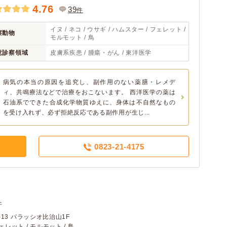
4.76
39
件
イヌ / ネコ / ウサギ / ハムスター / フェレット /
察動物
モルモット / 鳥
意診察領域
皮膚系疾患 / 腫瘍・がん / 東洋医学
病気の本当の原因を追究し、副作用のない薬膳・レメデ
ィ、共鳴療法などで治療をおこないます。 西洋医学の薬は
石油系でできた合成化学物質ゆえに、身体は不自然なもの
を受け入れず、必ず拒絶反応である副作用が生じ...
0823-21-4175
件
13 パラッシオ比治山1F
フェレット / モルモット / 鳥