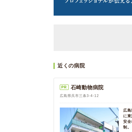
近くの病院
石崎動物病院
PR
広島県呉市三条3-4-12
広島
に東
安全
制。