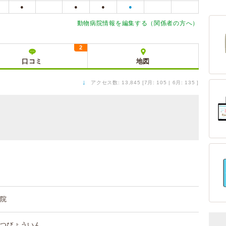
●
●
●
●
動物病院情報を編集する（関係者の方へ）
2
口コミ
地図
↓
アクセス数: 13,845 [7月: 105 | 6月: 135 ]
院
つびょういん