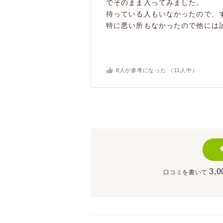
でそのまま入ってみました。
待っている人もいなかったので、
特に悪い所もなかったので他には診
8
人が参考になった （
11
人中）
3,0
口コミを書いて