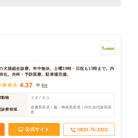
の犬猫総合診療。年中無休。土曜19時・日祝も13時まで。内
特化。外科・予防医療。駐車場完備。
4.37
4
件
察動物
イヌ / ネコ
皮膚系疾患 / 脳・神経系疾患 / 内分泌代謝系疾
意診察領域
患
公式サイト
0823-75-2222