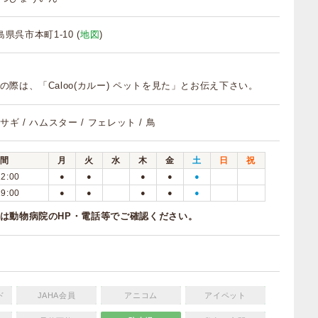
広島県呉市本町1-10 (
地図
)
の際は、「Caloo(カルー) ペットを見た」とお伝え下さい。
ウサギ / ハムスター / フェレット / 鳥
間
月
火
水
木
金
土
日
祝
12:00
●
●
●
●
●
19:00
●
●
●
●
●
は動物病院のHP・電話等でご確認ください。
ド
JAHA会員
アニコム
アイペット