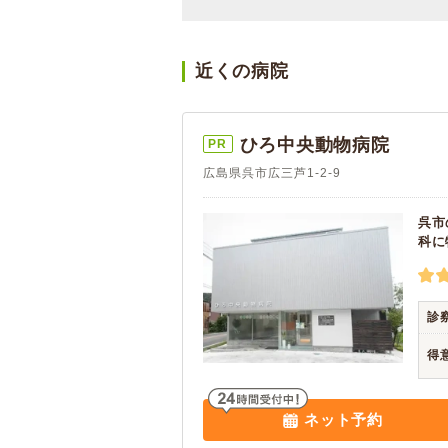
近くの病院
ひろ中央動物病院
PR
広島県呉市広三芦1-2-9
呉市
科に
診
得
ネット予約