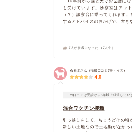
16年前から猫と犬でお世話にな
も受けています。診察室はアッ
（？）診察台に乗ってくれます。
するアドバイスのおかげで、大きな
7
人が参考になった （
7
人中）
ぬるぽさん（掲載口コミ7件・イヌ）
4.0
この口コミは受診から5年以上経過してい
混合ワクチン接種
引っ越しをして、ちょうどその頃
新しい土地なので土地勘がなかっ