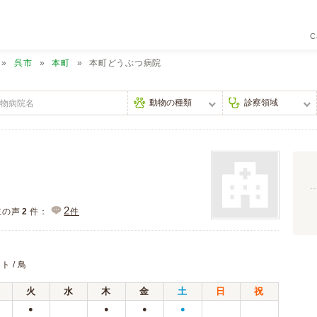
C
呉市
本町
本町どうぶつ病院
2
主の声
2
件：
件
ト / 鳥
火
水
木
金
土
日
祝
●
●
●
●