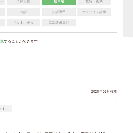
ー
予約可能
駐車場
救急・夜間
往診
往診専門
オンライン診療
ペットホテル
二次診療専門
編集
することができます
）
2020年03月投稿
ます。