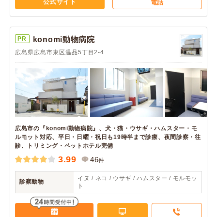
公式サイト
電話
PR
konomi動物病院
広島県広島市東区温品5丁目2-4
広島市の『konomi動物病院』、犬・猫・ウサギ・ハムスター・モ
ルモット対応、平日・日曜・祝日も19時半まで診療、夜間診察・往
診、トリミング・ペットホテル完備
3.99
46
件
イヌ / ネコ / ウサギ / ハムスター / モルモッ
診察動物
ト