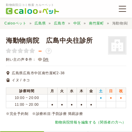
動物病院口コミ検索 カルーペット
Calooペット
広島県
広島市
中区
南竹屋町
海動物病院
海動物病院 広島中央往診所
－
？
動物病院検索
0
飼い主の声
0
件：
件
広島県広島市中区南竹屋町2-38
口コミ検索
イヌ / ネコ
診察時間
月
火
水
木
金
土
日
祝
Calooペットとは？
10:00 ~ 20:00
●
●
●
11:00 ~ 20:00
●
●
●
●
●
口コミ投稿
※完全予約制 ※診療科目:予防診療 簡易診療
動物病院情報を編集する（関係者の方へ）