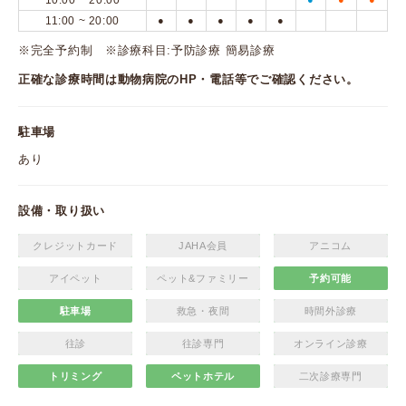
10:00 ~ 20:00
11:00 ~ 20:00
●
●
●
●
●
※完全予約制 ※診療科目:予防診療 簡易診療
正確な診療時間は動物病院のHP・電話等でご確認ください。
駐車場
あり
設備・取り扱い
クレジットカード
JAHA会員
アニコム
アイペット
ペット&ファミリー
予約可能
駐車場
救急・夜間
時間外診療
往診
往診専門
オンライン診療
トリミング
ペットホテル
二次診療専門