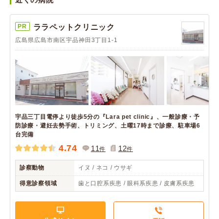
PR
ララペットクリニック
広島県広島市南区宇品神田3丁目1-1
宇品三丁目電停より徒歩5分の『Lara pet clinic』、一般診療・予
防診療・避妊去勢手術、トリミング、土曜17時まで診療、駐車場6
台完備
4.74
11
12
件
件
診察動物
イヌ / ネコ / ウサギ
得意診察領域
歯と口腔系疾患 / 眼科系疾患 / 皮膚系疾患