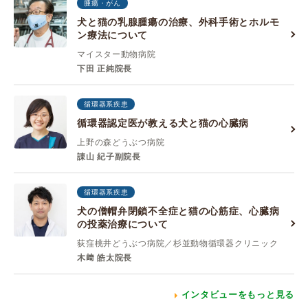
腫瘍・がん
犬と猫の乳腺腫瘍の治療、外科手術とホルモ
ン療法について
マイスター動物病院
下田 正純院長
循環器系疾患
循環器認定医が教える犬と猫の心臓病
上野の森どうぶつ病院
諌山 紀子副院長
循環器系疾患
犬の僧帽弁閉鎖不全症と猫の心筋症、心臓病
の投薬治療について
荻窪桃井どうぶつ病院／杉並動物循環器クリニック
木﨑 皓太院長
インタビューをもっと見る