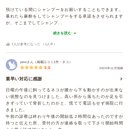
預けている間にシャンプーをお願いすることもできます。
暴れたら麻酔をしてシャンプーをする承諾をさせられます
が、そこまでしてシャンプ...
続きを読む
1
人が参考になった （
1
人中）
junoさん（掲載口コミ1件・ネコ）
5.0
2024年11月投稿
素早い対応に感謝
日曜の午後に飼ってるネコが腰から下を動かすのが出来な
い状態なのを見つけました。高い所から落ちたのか足を引
きずっていて骨折したのかと、慌てて電話もせず病院に行
きました。
午前の診察は終わり午後の開始迄２時間位あったのですが
待つと伝えた所、受付の方が連絡を取って下さり開始時間