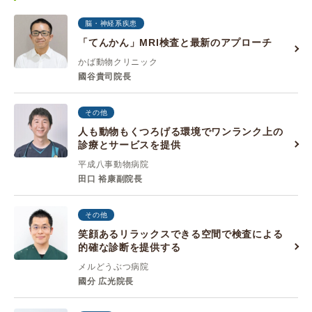
脳・神経系疾患
「てんかん」MRI検査と最新のアプローチ
かば動物クリニック
國谷貴司院長
その他
人も動物もくつろげる環境でワンランク上の
診療とサービスを提供
平成八事動物病院
田口 裕康副院長
その他
笑顔あるリラックスできる空間で検査による
的確な診断を提供する
メルどうぶつ病院
國分 広光院長