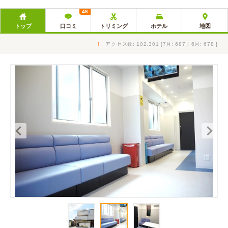
46
トップ
口コミ
トリミング
ホテル
地図
↑
アクセス数: 102,301 [7月: 687 | 6月: 678 ]