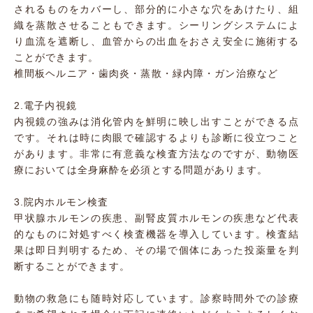
されるものをカバーし、部分的に小さな穴をあけたり、組
織を蒸散させることもできます。シーリングシステムによ
り血流を遮断し、血管からの出血をおさえ安全に施術する
ことができます。
椎間板ヘルニア・歯肉炎・蒸散・緑内障・ガン治療など
2.電子内視鏡
内視鏡の強みは消化管内を鮮明に映し出すことができる点
です。それは時に肉眼で確認するよりも診断に役立つこと
があります。非常に有意義な検査方法なのですが、動物医
療においては全身麻酔を必須とする問題があります。
3.院内ホルモン検査
甲状腺ホルモンの疾患、副腎皮質ホルモンの疾患など代表
的なものに対処すべく検査機器を導入しています。検査結
果は即日判明するため、その場で個体にあった投薬量を判
断することができます。
動物の救急にも随時対応しています。診察時間外での診療