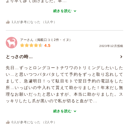
より早く診て頂けました。幸...
続きを読む
1
人が参考になった （
1
人中）
アーさん（掲載口コミ2件・イヌ）
4.5
2023年12月投稿
とっさの時…
先日…ずっとロングコートチワワのトリミングしたいした
い…と思いつつバタバタしてて予約をずっと取り忘れして
まして、急遽明日！って駄目モトで翌日予約の電話をした
所…いっぱいの中入れて貰えて助かりました！年末だし無
理なお願いだったと思いますが、本当に助かりました。ス
ッキリしたし爪が黒いので私が切ると血がで...
続きを読む
0
人が参考になった （
2
人中）