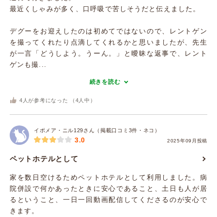
最近くしゃみが多く、口呼吸で苦しそうだと伝えました。
デグーをお迎えしたのは初めてではないので、レントゲン
を撮ってくれたり点滴してくれるかと思いましたが、先生
が一言「どうしよう。うーん。」と曖昧な返事で、レント
ゲンも撮...
続きを読む
4
人が参考になった （
4
人中）
イポメア・ニル129さん（掲載口コミ3件・ネコ）
3.0
2025年09月投稿
ペットホテルとして
家を数日空けるためペットホテルとして利用しました。病
院併設で何かあったときに安心であること、土日も人が居
るということ、一日一回動画配信してくださるのが安心で
きます。