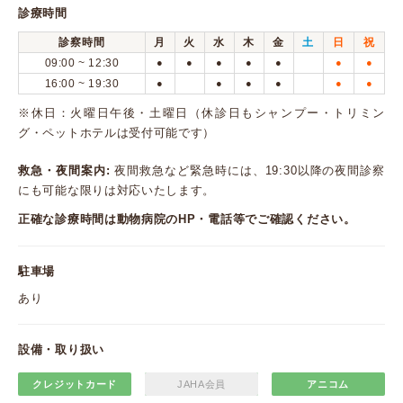
診療時間
診察時間
月
火
水
木
金
土
日
祝
09:00 ~ 12:30
●
●
●
●
●
●
●
16:00 ~ 19:30
●
●
●
●
●
●
※休日：火曜日午後・土曜日（休診日もシャンプー・トリミン
グ・ペットホテルは受付可能です）
救急・夜間案内:
夜間救急など緊急時には、19:30以降の夜間診察
にも可能な限りは対応いたします。
正確な診療時間は動物病院のHP・電話等でご確認ください。
駐車場
あり
設備・取り扱い
クレジットカード
JAHA会員
アニコム