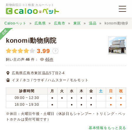
動物病院口コミ検索 カルーペット
Calooペット
広島県
広島市
東区
温品
konomi動物病
公式
konomi動物病院
3.99
？
動物病院検索
46
飼い主の声
46
件：
件
広島県広島市東区温品5丁目2-4
口コミ検索
イヌ / ネコ / ウサギ / ハムスター / モルモット
診察時間
月
火
水
木
金
土
日
祝
Calooペットとは？
09:00 ~ 12:30
●
●
●
●
●
●
●
16:00 ~ 19:30
●
●
●
●
●
●
口コミ投稿
※休日：火曜日午後・土曜日（休診日もシャンプー・トリミング・ペッ
トホテルは受付可能です）
基本情報をもっと見る