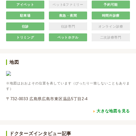
アイペット
ペット&ファミリー
予約可能
駐車場
救急・夜間
時間外診療
往診
往診専門
オンライン診療
トリミング
ペットホテル
二次診療専門
地図
※地図はおおよその位置を表しています（ぴったり一致しないこともありま
す）
〒732-0033 広島県広島市東区温品5丁目2-4
大きな地図を見る
ドクターズインタビュー記事