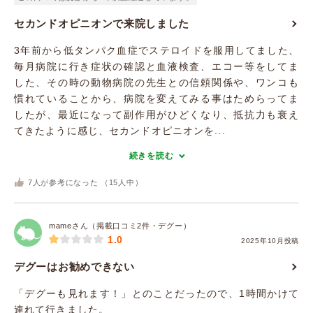
セカンドオピニオンで来院しました
3年前から低タンパク血症でステロイドを服用してました、
毎月病院に行き症状の確認と血液検査、エコー等をしてま
した、その時の動物病院の先生との信頼関係や、ワンコも
慣れていることから、病院を変えてみる事はためらってま
したが、最近になって副作用がひどくなり、抵抗力も衰え
てきたように感じ、セカンドオピニオンを...
続きを読む
7
人が参考になった （
15
人中）
mameさん（掲載口コミ2件・デグー）
1.0
2025年10月投稿
デグーはお勧めできない
「デグーも見れます！」とのことだったので、1時間かけて
連れて行きました。