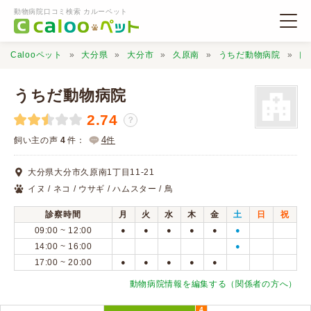
動物病院口コミ検索 カルーペット
Calooペット
大分県
大分市
久原南
うちだ動物病院
口
うちだ動物病院
2.74
？
動物病院検索
4
飼い主の声
4
件：
件
大分県大分市久原南1丁目11-21
口コミ検索
イヌ / ネコ / ウサギ / ハムスター / 鳥
診察時間
月
火
水
木
金
土
日
祝
Calooペットとは？
09:00 ~ 12:00
●
●
●
●
●
●
14:00 ~ 16:00
●
17:00 ~ 20:00
●
●
●
●
●
口コミ投稿
動物病院情報を編集する（関係者の方へ）
4