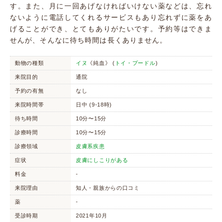
す。また、月に一回あげなければいけない薬などは、忘れ
ないように電話してくれるサービスもあり忘れずに薬をあ
げることができ、とてもありがたいです。予約等はできま
せんが、そんなに待ち時間は長くありません。
動物の種類
イヌ
《純血》 (
トイ・プードル
)
来院目的
通院
予約の有無
なし
来院時間帯
日中 (9-18時)
待ち時間
10分〜15分
診療時間
10分〜15分
診療領域
皮膚系疾患
症状
皮膚にしこりがある
料金
-
来院理由
知人・親族からの口コミ
薬
-
受診時期
2021年10月