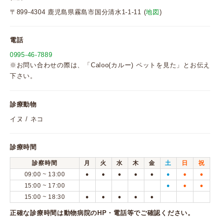
〒899-4304 鹿児島県霧島市国分清水1-1-11 (
地図
)
電話
0995-46-7889
※お問い合わせの際は、「Caloo(カルー) ペットを見た」とお伝え
下さい。
診療動物
イヌ / ネコ
診療時間
診察時間
月
火
水
木
金
土
日
祝
09:00 ~ 13:00
●
●
●
●
●
●
●
●
15:00 ~ 17:00
●
●
●
15:00 ~ 18:30
●
●
●
●
●
正確な診療時間は動物病院のHP・電話等でご確認ください。