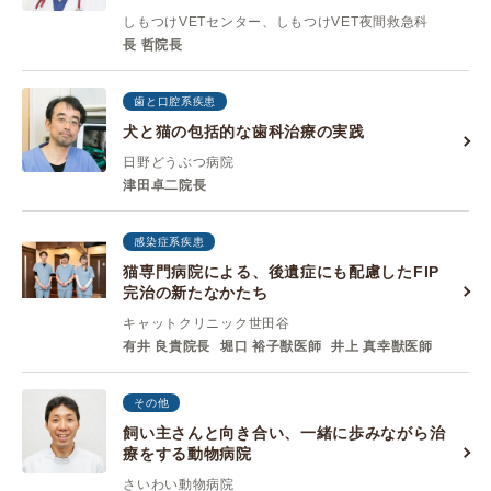
しもつけVETセンター、しもつけVET夜間救急科
長 哲院長
歯と口腔系疾患
犬と猫の包括的な歯科治療の実践
日野どうぶつ病院
津田卓二院長
感染症系疾患
猫専門病院による、後遺症にも配慮したFIP
完治の新たなかたち
キャットクリニック世田谷
有井 良貴院長
堀口 裕子獣医師
井上 真幸獣医師
その他
飼い主さんと向き合い、一緒に歩みながら治
療をする動物病院
さいわい動物病院