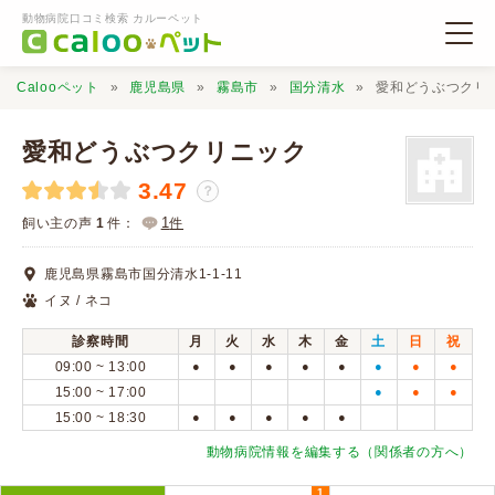
動物病院口コミ検索 カルーペット
Calooペット
鹿児島県
霧島市
国分清水
愛和どうぶつクリ
愛和どうぶつクリニック
3.47
？
動物病院検索
1
飼い主の声
1
件：
件
鹿児島県霧島市国分清水1-1-11
口コミ検索
イヌ / ネコ
診察時間
月
火
水
木
金
土
日
祝
Calooペットとは？
09:00 ~ 13:00
●
●
●
●
●
●
●
●
15:00 ~ 17:00
●
●
●
15:00 ~ 18:30
●
●
●
●
●
口コミ投稿
動物病院情報を編集する（関係者の方へ）
1