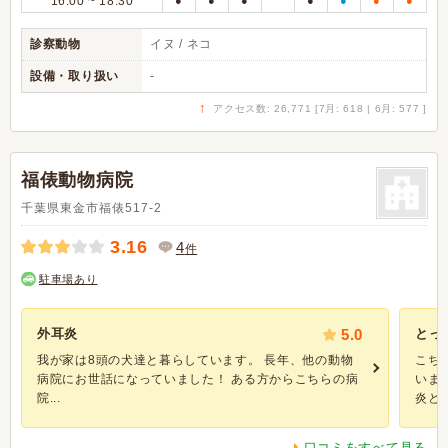
16:00 ~ 18:30
●
●
●
●
●
●
●
診察動物
イヌ / ネコ
設備・取り扱い
-
↑
アクセス数: 26,771 [7月: 618 | 6月: 577 ]
福俵動物病院
千葉県東金市福俵517-2
3.16
4
件
駐車場あり
外耳炎
5.0
とっ
我が家は8頭の犬達と暮らしています。 長年、他の動物
こち
病院にお世話になっていました！ ある方からこちらの病
いま
院...
炎と言
口コミをすべて見る