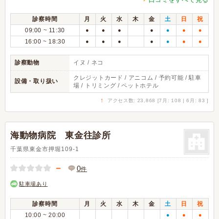
診察時間
月
火
水
木
金
土
日
祝
09:00 ~ 11:30
●
●
●
●
●
●
●
16:00 ~ 18:30
●
●
●
●
●
●
●
診察動物
イヌ / ネコ
クレジットカード / アニコム / 予約可能 / 駐車
設備・取り扱い
場 / トリミング / ペットホテル
↑
アクセス数: 23,868 [7月: 108 | 6月: 83 ]
海動物病院 東金往診所
千葉県東金市押堀109-1
－
0
件
駐車場あり
診察時間
月
火
水
木
金
土
日
祝
10:00 ~ 20:00
●
●
●