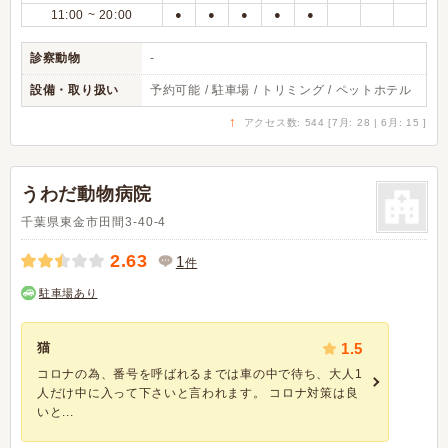
11:00 ~ 20:00
●
●
●
●
●
診察動物
-
設備・取り扱い
予約可能 / 駐車場 / トリミング / ペットホテル
↑
アクセス数: 544 [7月: 28 | 6月: 15 ]
うわだ動物病院
千葉県東金市田間3-40-4
2.63
1
件
駐車場あり
猫
1.5
コロナの為、番号を呼ばれるまでは車の中で待ち、大人1
人だけ中に入って下さいと言われます。 コロナ対策は良
いと...