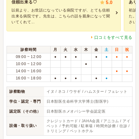
信頼出来る♡
5.0
あり
以前より、お世話になっている病院ですが、とても信頼
初診
出来る病院です。先生は、こちらの話を親身になって聞
た。
いてくれて...
さいま
口コミをすべて見る
診察時間
月
火
水
木
金
土
日
祝
09:00 ~ 12:00
●
●
●
●
●
●
●
10:00 ~ 12:00
●
14:00 ~ 16:00
●
●
16:00 ~ 18:00
●
●
●
●
●
診察動物
イヌ / ネコ / ウサギ / ハムスター / フェレット
学位・認定・専門
日本獣医生命科学大学博士(獣医学)
認定医（その他）
日本獣医ホメオパシー学会認定医
クレジットカード / JAHA会員 / アニコム / アイ
設備・取り扱い
ペット / 予約可能 / 駐車場 / 時間外診療 / 往診 /
トリミング / ペットホテル