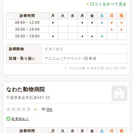
口コミをすべて見る
診察時間
月
火
水
木
金
土
日
祝
09:00 ~ 12:00
●
●
●
●
●
●
16:00 ~ 18:00
●
●
16:00 ~ 19:00
●
●
●
●
診察動物
イヌ / ネコ
設備・取り扱い
アニコム / アイペット / 駐車場
↑
アクセス数: 8,243 [7月: 84 | 6月: 78 ]
なわた動物病院
千葉県東金市広瀬487-23
－
0
件
駐車場あり
診察時間
月
火
水
木
金
土
日
祝