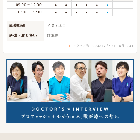
09:00 ~ 12:00
●
●
●
●
●
●
16:00 ~ 19:00
●
●
●
●
●
●
診察動物
イヌ / ネコ
設備・取り扱い
駐車場
↑
アクセス数: 3,233 [7月: 31 | 6月: 23 ]