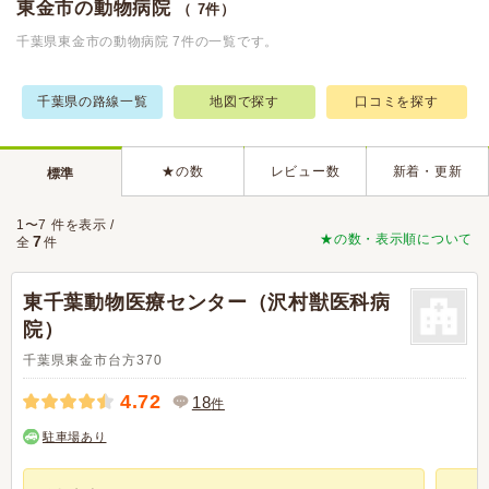
東金市の動物病院
（ 7件）
千葉県東金市の動物病院 7件の一覧です。
千葉県の路線一覧
地図で探す
口コミを探す
★の数
レビュー数
新着・更新
標準
1〜7 件を表示 /
★の数・表示順について
7
全
件
東千葉動物医療センター（沢村獣医科病
院）
千葉県東金市台方370
4.72
18
件
駐車場あり