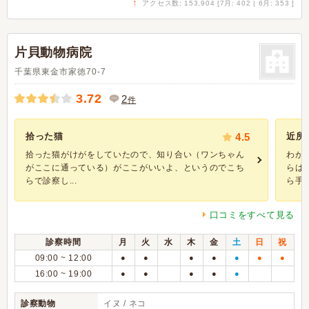
↑
アクセス数: 153,904 [7月: 402 | 6月: 353 ]
片貝動物病院
千葉県東金市家徳70-7
3.72
2
件
拾った猫
4.5
近所
拾った猫がけがをしていたので、知り合い（ワンちゃん
わが
がここに通っている）がここがいいよ、というのでこち
らは
らで診察し...
ら手..
口コミをすべて見る
診察時間
月
火
水
木
金
土
日
祝
09:00 ~ 12:00
●
●
●
●
●
●
●
16:00 ~ 19:00
●
●
●
●
●
診察動物
イヌ / ネコ