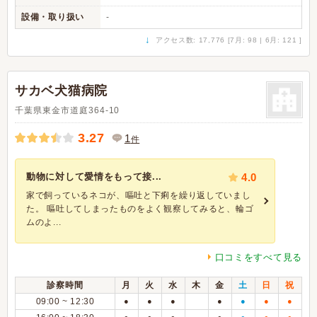
設備・取り扱い
-
↓
アクセス数: 17,776 [7月: 98 | 6月: 121 ]
サカベ犬猫病院
千葉県東金市道庭364-10
3.27
1
件
動物に対して愛情をもって接...
4.0
家で飼っているネコが、嘔吐と下痢を繰り返していまし
た。 嘔吐してしまったものをよく観察してみると、輪ゴ
ムのよ...
口コミをすべて見る
診察時間
月
火
水
木
金
土
日
祝
09:00 ~ 12:30
●
●
●
●
●
●
●