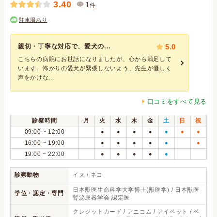
3.40
1
件
駐車場あり
親切・丁寧な対応で、愛犬の...
5.0
こちらの病院にお世話になりましたが、心から満足して
います。怖がりの愛犬が緊張しないよう、先生が優しく
声をかけな...
口コミをすべて見る
診察時間
月
火
水
木
金
土
日
祝
09:00 ~ 12:00
●
●
●
●
●
●
●
16:00 ~ 19:00
●
●
●
●
●
●
19:00 ~ 22:00
●
●
●
●
●
診察動物
イヌ / ネコ
日本獣医生命科学大学博士(獣医学) / 日本獣医
学位・認定・専門
腎泌尿器学会 認定医
クレジットカード / アニコム / アイペット / ペ