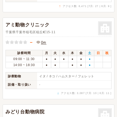
↑
アクセス数: 6,471 [7月: 27 | 6月: 9 ]
アミ動物クリニック
千葉県千葉市稲毛区稲丘町15-11
－
0
件
診察時間
月
火
水
木
金
土
日
祝
09:00 ~ 11:30
●
●
●
●
●
●
14:00 ~ 18:30
●
●
●
●
●
診察動物
イヌ / ネコ / ハムスター / フェレット
設備・取り扱い
-
↓
アクセス数: 3,087 [7月: 10 | 6月: 11 ]
みどり台動物病院