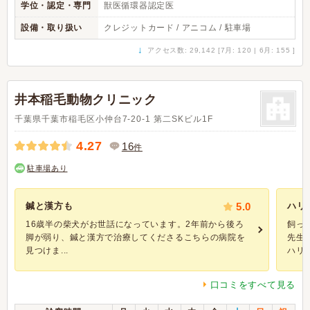
学位・認定・専門
獣医循環器認定医
設備・取り扱い
クレジットカード / アニコム / 駐車場
↓
アクセス数: 29,142 [7月: 120 | 6月: 155 ]
井本稲毛動物クリニック
千葉県千葉市稲毛区小仲台7-20-1 第二SKビル1F
4.27
16
件
駐車場あり
鍼と漢方も
5.0
ハリ
16歳半の柴犬がお世話になっています。2年前から後ろ
飼っ
脚が弱り、鍼と漢方で治療してくださるこちらの病院を
先生
見つけま...
ハリネ
口コミをすべて見る