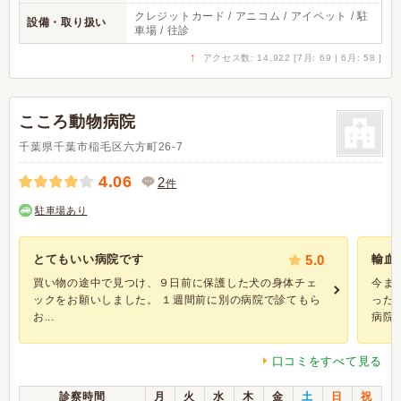
クレジットカード / アニコム / アイペット / 駐
設備・取り扱い
車場 / 往診
↑
アクセス数: 14,922 [7月: 69 | 6月: 58 ]
こころ動物病院
千葉県千葉市稲毛区六方町26-7
4.06
2
件
駐車場あり
とてもいい病院です
5.0
輸血
買い物の途中で見つけ、９日前に保護した犬の身体チェ
今ま
ックをお願いしました。 １週間前に別の病院で診てもら
った
お...
病院で
口コミをすべて見る
診察時間
月
火
水
木
金
土
日
祝