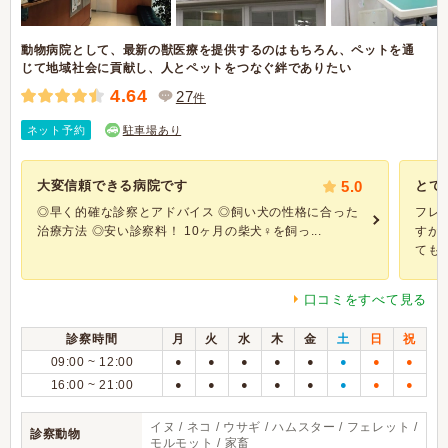
動物病院として、最新の獣医療を提供するのはもちろん、ペットを通
じて地域社会に貢献し、人とペットをつなぐ絆でありたい
4.64
27
件
ネット予約
駐車場あり
大変信頼できる病院です
5.0
とて
◎早く的確な診察とアドバイス ◎飼い犬の性格に合った
フレ
治療方法 ◎安い診察料！ 10ヶ月の柴犬♀を飼っ...
すが
ても、.
口コミをすべて見る
診察時間
月
火
水
木
金
土
日
祝
09:00 ~ 12:00
●
●
●
●
●
●
●
●
16:00 ~ 21:00
●
●
●
●
●
●
●
●
イヌ / ネコ / ウサギ / ハムスター / フェレット /
診察動物
モルモット / 家畜