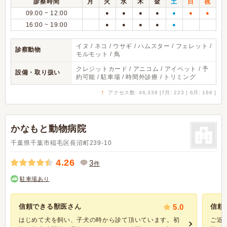
診察時間
月
火
水
木
金
土
日
祝
09:00 ~ 12:00
●
●
●
●
●
●
●
16:00 ~ 19:00
●
●
●
●
●
イヌ / ネコ / ウサギ / ハムスター / フェレット /
診察動物
モルモット / 鳥
クレジットカード / アニコム / アイペット / 予
設備・取り扱い
約可能 / 駐車場 / 時間外診療 / トリミング
↑
アクセス数: 46,338 [7月: 223 | 6月: 166 ]
かなもと動物病院
千葉県千葉市稲毛区長沼町239-10
4.26
3
件
駐車場あり
信頼できる獣医さん
5.0
信頼
はじめて犬を飼い、子犬の時から診て頂いています。初
ご近