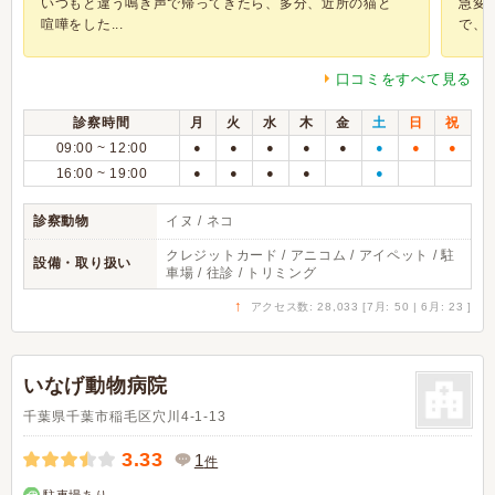
いつもと違う鳴き声で帰ってきたら、多分、近所の猫と
急変
喧嘩をした...
で、親
口コミをすべて見る
診察時間
月
火
水
木
金
土
日
祝
09:00 ~ 12:00
●
●
●
●
●
●
●
●
16:00 ~ 19:00
●
●
●
●
●
診察動物
イヌ / ネコ
クレジットカード / アニコム / アイペット / 駐
設備・取り扱い
車場 / 往診 / トリミング
↑
アクセス数: 28,033 [7月: 50 | 6月: 23 ]
いなげ動物病院
千葉県千葉市稲毛区穴川4-1-13
3.33
1
件