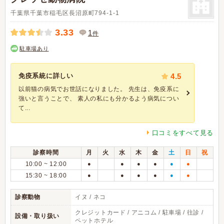
千葉県千葉市稲毛区長沼原町794-1-1
3.33
1
件
駐車場あり
免疫系統に詳しい
4.5
以前猫の病気でお世話になりました。 先生は、免疫系に
強いと言うことで、 素人の私にも分かるよう病気につい
て...
口コミをすべて見る
診察時間
月
火
水
木
金
土
日
祝
10:00 ~ 12:00
●
●
●
●
●
●
15:30 ~ 18:00
●
●
●
●
●
●
診察動物
イヌ / ネコ
クレジットカード / アニコム / 駐車場 / 往診 /
設備・取り扱い
ペットホテル