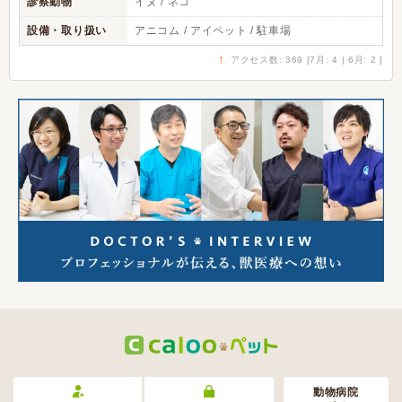
診察動物
イヌ / ネコ
設備・取り扱い
アニコム / アイペット / 駐車場
↑
アクセス数: 369 [7月: 4 | 6月: 2 ]
動物病院