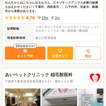
わんちゃんねこちゃんはもちろん、エキゾチックアニマル全般の診療
もおまかせください！千葉市、四街道市、、八千代市、佐倉市、船橋
市から来院があります。
4.76
29
2
件
件
イヌ / ネコ / ウサギ / ハムスター / フェレット /
診察動物
モルモット / リス / 鳥 / 両生類 / 爬虫類
得意診察領域
歯と口腔系疾患
ネット予約
公式サイト
電話
あいペットクリニック 稲毛獣医科
千葉県千葉市稲毛区稲毛東4-3-12 櫻井ビル１階