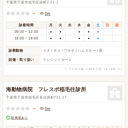
千葉県千葉市稲毛区緑町2-21-1
－
0
件
診察時間
月
火
水
木
金
土
日
祝
09:30 ~ 12:30
●
●
●
●
●
16:00 ~ 18:00
●
●
●
●
●
診察動物
イヌ / ネコ / ウサギ / ハムスター / 鳥
設備・取り扱い
クレジットカード
↑
アクセス数: 1,854 [7月: 13 | 6月: 2 ]
海動物病院 フレスポ稲毛往診所
千葉県千葉市稲毛区長沼原町731-17
－
0
件
駐車場あり