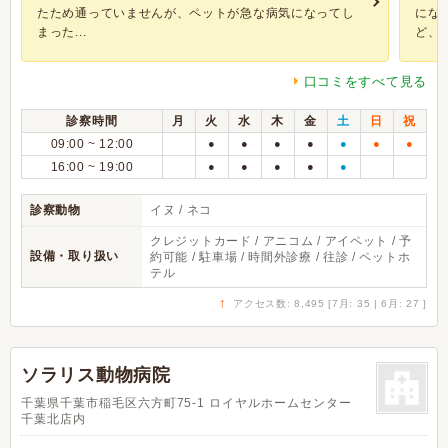
たため通っていませんが、ペットが急な病気になってし
にな
まった...
ど、小.
口コミをすべて見る
診察時間
月
火
水
木
金
土
日
祝
09:00 ~ 12:00
●
●
●
●
●
●
●
16:00 ~ 19:00
●
●
●
●
●
診察動物
イヌ / ネコ
クレジットカード / アニコム / アイペット / 予
設備・取り扱い
約可能 / 駐車場 / 時間外診療 / 往診 / ペットホ
テル
↑
アクセス数: 8,495 [7月: 35 | 6月: 27 ]
ソラリス動物病院
千葉県千葉市稲毛区六方町75-1 ロイヤルホームセンター
千葉北店内