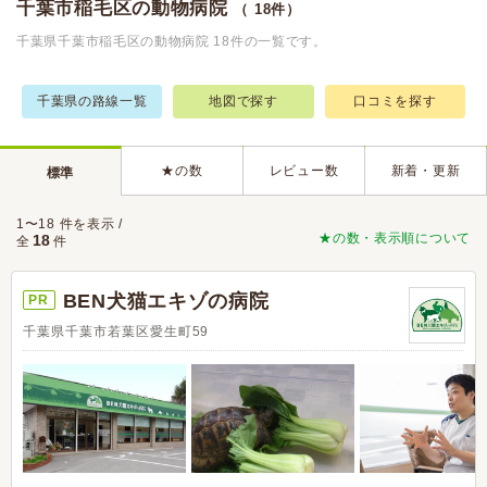
千葉市稲毛区の動物病院
（ 18件）
千葉県千葉市稲毛区の動物病院 18件の一覧です。
千葉県の路線一覧
地図で探す
口コミを探す
★の数
レビュー数
新着・更新
標準
1〜18 件を表示 /
★の数・表示順について
18
全
件
BEN犬猫エキゾの病院
PR
千葉県千葉市若葉区愛生町59