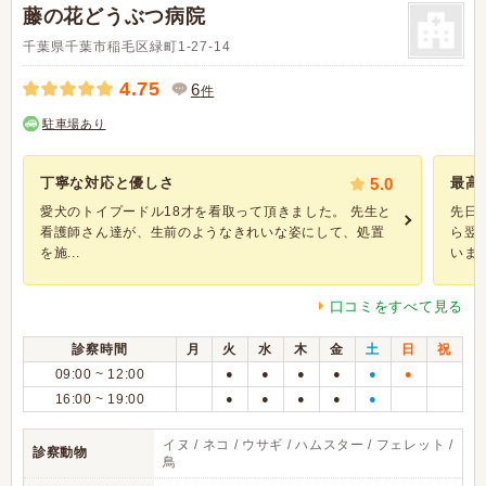
藤の花どうぶつ病院
千葉県千葉市稲毛区緑町1-27-14
4.75
6
件
駐車場あり
丁寧な対応と優しさ
5.0
最高
愛犬のトイプードル18才を看取って頂きました。 先生と
先日
看護師さん達が、生前のようなきれいな姿にして、処置
ら翌
を施...
いまし
口コミをすべて見る
診察時間
月
火
水
木
金
土
日
祝
09:00 ~ 12:00
●
●
●
●
●
●
16:00 ~ 19:00
●
●
●
●
●
イヌ / ネコ / ウサギ / ハムスター / フェレット /
診察動物
鳥