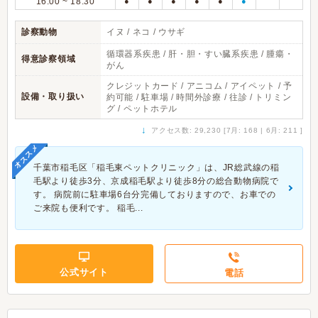
16:00 ~ 18:30
●
●
●
●
●
●
診察動物
イヌ / ネコ / ウサギ
循環器系疾患 / 肝・胆・すい臓系疾患 / 腫瘍・
得意診察領域
がん
クレジットカード / アニコム / アイペット / 予
設備・取り扱い
約可能 / 駐車場 / 時間外診療 / 往診 / トリミン
グ / ペットホテル
↓
アクセス数: 29,230 [7月: 168 | 6月: 211 ]
オススメ
千葉市稲毛区「稲毛東ペットクリニック」は、JR総武線の稲
毛駅より徒歩3分、京成稲毛駅より徒歩8分の総合動物病院で
す。 病院前に駐車場6台分完備しておりますので、お車での
ご来院も便利です。 稲毛...
公式サイト
電話