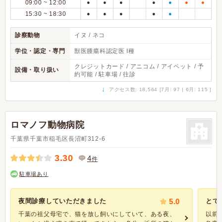
09:00 ~ 12:00
●
●
●
●
●
●
●
15:30 ~ 18:30
●
●
●
●
●
診察動物
イヌ / ネコ
学位・認定・専門
獣医腫瘍科認定医 I種
クレジットカード / アニコム / アイペット / 予
設備・取り扱い
約可能 / 駐車場 / 往診
↓
アクセス数: 18,564 [7月: 97 | 6月: 115 ]
ロマノフ動物病院
千葉県千葉市稲毛区長沼町312-6
3.30
4
件
駐車場あり
夜間診療していただきました
5.0
とて
千葉の祖父母宅で、猫を放し飼いにしていて、ある夜、
以前