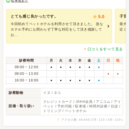
駐車場あり
とても感じ良かったです。
5.0
子宮
今回初めてペットホテルを利用させて頂きました。 急な
柴犬(
ホテル予約にも関わらず丁寧な対応をして頂き感謝して
近くの
お...
口コミをすべて見る
診察時間
月
火
水
木
金
土
日
祝
09:00 ~ 12:00
●
●
●
●
●
●
09:00 ~ 13:00
●
●
16:00 ~ 18:00
●
●
●
●
●
●
診察動物
イヌ / ネコ
クレジットカード / JAHA会員 / アニコム / アイ
設備・取り扱い
ペット / 予約可能 / 駐車場 / 時間外診療 / 往診 /
トリミング / ペットホテル
↑
アクセス数: 48,645 [7月: 123 | 6月: 120 ]