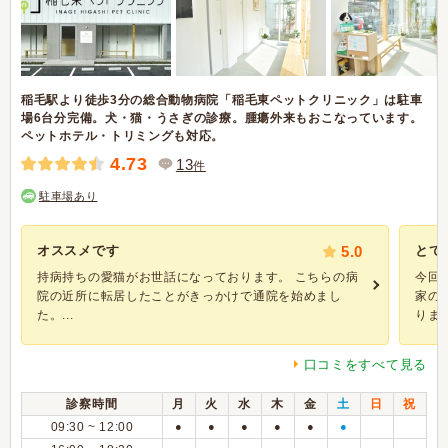
稲毛駅より徒歩3分の総合動物病院「稲毛東ペットクリニック」は駐車
場6台分完備。犬・猫・うさぎの診療。腫瘍外来もおこなっています。
ペットホテル・トリミングも対応。
4.73
13
件
駐車場あり
オススメです
5.0
とて
持病持ちの愛猫がお世話になっております。 こちらの病
今回
院の近所に転居したことがきっかけで通院を始めまし
家の
た。...
りませ.
口コミをすべて見る
診察時間
月
火
水
木
金
土
日
祝
09:30 ~ 12:00
●
●
●
●
●
●