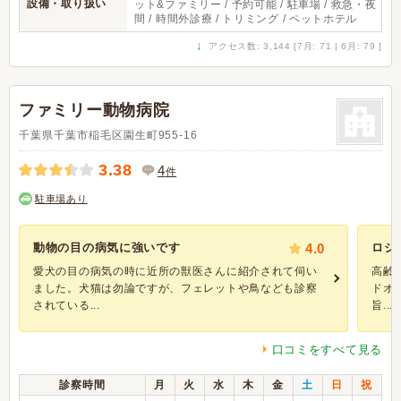
設備・取り扱い
ット&ファミリー / 予約可能 / 駐車場 / 救急・夜
間 / 時間外診療 / トリミング / ペットホテル
↓
アクセス数: 3,144 [7月: 71 | 6月: 79 ]
ファミリー動物病院
千葉県千葉市稲毛区園生町955-16
3.38
4
件
駐車場あり
動物の目の病気に強いです
4.0
ロジ
愛犬の目の病気の時に近所の獣医さんに紹介されて伺い
高齢
ました。犬猫は勿論ですが、フェレットや鳥なども診察
ドオ
されている...
旨...
口コミをすべて見る
診察時間
月
火
水
木
金
土
日
祝