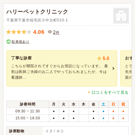
ハリーペットクリニック
千葉県千葉市稲毛区小中台町533-1
4.06
2
件
駐車場あり
丁寧な診察
5.0
おす
こちらが開院されてすぐからお世話になっています。 最
とて
初は医師ご夫婦のお二人でやっておられましたが、今は
先生
看護師...
面の配.
口コミをすべて見る
診察時間
月
火
水
木
金
土
日
祝
08:30 ~ 11:30
●
●
●
●
●
●
●
15:00 ~ 18:30
●
●
●
●
●
●
●
診察動物
イヌ / ネコ