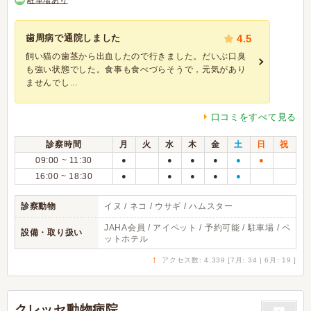
駐車場あり
歯周病で通院しました
4.5
飼い猫の歯茎から出血したので行きました。だいぶ口臭
も強い状態でした。食事も食べづらそうで，元気があり
ませんでし...
口コミをすべて見る
診察時間
月
火
水
木
金
土
日
祝
09:00 ~ 11:30
●
●
●
●
●
●
16:00 ~ 18:30
●
●
●
●
●
診察動物
イヌ / ネコ / ウサギ / ハムスター
JAHA会員 / アイペット / 予約可能 / 駐車場 / ペ
設備・取り扱い
ットホテル
↑
アクセス数: 4,339 [7月: 34 | 6月: 19 ]
クレッセ動物病院