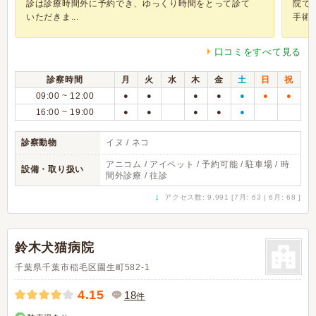
診は診療時間外に予約でき、ゆっくり時間をとって診て
院で
いただきま...
手術を.
口コミをすべて見る
診察時間
月
火
水
木
金
土
日
祝
09:00 ~ 12:00
●
●
●
●
●
●
●
16:00 ~ 19:00
●
●
●
●
●
診察動物
イヌ / ネコ
アニコム / アイペット / 予約可能 / 駐車場 / 時
設備・取り扱い
間外診療 / 往診
↓
アクセス数: 9,991 [7月: 63 | 6月: 68 ]
鈴木犬猫病院
千葉県千葉市稲毛区園生町582-1
4.15
18
件