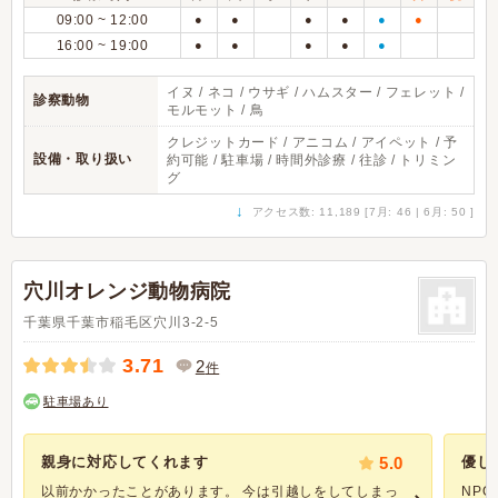
09:00 ~ 12:00
●
●
●
●
●
●
16:00 ~ 19:00
●
●
●
●
●
イヌ / ネコ / ウサギ / ハムスター / フェレット /
診察動物
モルモット / 鳥
クレジットカード / アニコム / アイペット / 予
設備・取り扱い
約可能 / 駐車場 / 時間外診療 / 往診 / トリミン
グ
↓
アクセス数: 11,189 [7月: 46 | 6月: 50 ]
穴川オレンジ動物病院
千葉県千葉市稲毛区穴川3-2-5
3.71
2
件
駐車場あり
親身に対応してくれます
5.0
優し
以前かかったことがあります。 今は引越しをしてしまっ
NP