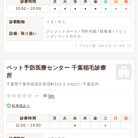
診察時間
月
火
水
木
金
土
日
祝
10:00 ~ 20:00
●
●
●
●
●
●
●
●
診察動物
イヌ / ネコ
クレジットカード / 予約可能 / 駐車場 / トリミ
設備・取り扱い
ング / ペットホテル
↑
アクセス数: 349 [7月: 9 | 6月: 7 ]
ペット予防医療センター 千葉稲毛診療
所
千葉県千葉市稲毛区長沼町112-2 かねだい千葉店内
－
0
件
駐車場あり
診察時間
月
火
水
木
金
土
日
祝
11:00 ~ 19:00
●
●