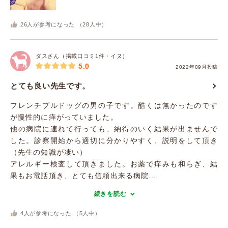
26
人が参考になった （
28
人中）
ダスさん（掲載口コミ1件・イヌ）
5.0
2022年09月投稿
とても良い先生です。
フレンチブルドッグの男の子です。酷くは無かったのです
が慢性的に痒がっていました。
他の病院に連れて行っても、納得のいく結果が出ませんで
した。診察開始から適切に分かりやすく、説明をして頂き
（先生の知識が凄い）
アレルギー検査して頂きました。お薬で痒みも和らぎ、結
果もお電話頂き、とても信頼出来る病院...
続きを読む
4
人が参考になった （
5
人中）