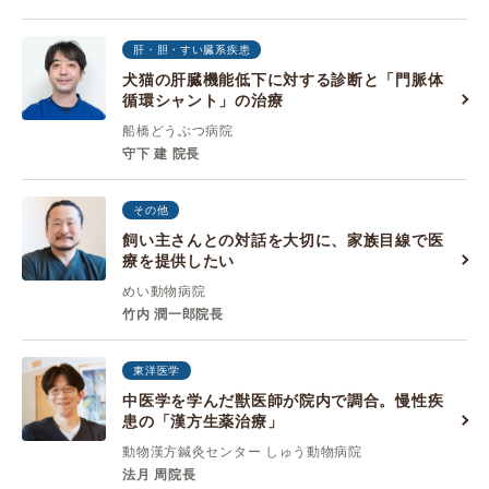
肝・胆・すい臓系疾患
犬猫の肝臓機能低下に対する診断と「門脈体
循環シャント」の治療
船橋どうぶつ病院
守下 建 院長
その他
飼い主さんとの対話を大切に、家族目線で医
療を提供したい
めい動物病院
竹内 潤一郎院長
東洋医学
中医学を学んだ獣医師が院内で調合。慢性疾
患の「漢方生薬治療」
動物漢方鍼灸センター しゅう動物病院
法月 周院長