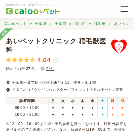
動物病院口コミ検索 カルーペット
Calooペット
千葉県
千葉市
稲毛区
稲毛東
あいペット
公式
あいペットクリニック 稲毛獣医
科
4.64
動物病院検索
？
27
飼い主の声
27
件：
件
口コミ検索
千葉県千葉市稲毛区稲毛東4-3-12 櫻井ビル１階
イヌ / ネコ / ウサギ / ハムスター / フェレット / モルモット / 家畜
Calooペットとは？
診察時間
月
火
水
木
金
土
日
祝
09:00 ~ 12:00
●
●
●
●
●
●
●
●
口コミ投稿
16:00 ~ 21:00
●
●
●
●
●
●
●
●
※12：00～16：00は手術・予約診療を行っております。時間外診療も
承りますのでご連絡ください。なお、新患受付は19：00まで、再診受