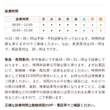
診療時間
診察時間
月
火
水
木
金
土
日
祝
09:00 ~ 12:00
●
●
●
●
●
●
●
●
16:00 ~ 21:00
●
●
●
●
●
●
●
●
※12：00～16：00は手術・予約診療を行っております。時間外診
療も承りますのでご連絡ください。なお、新患受付は19：00ま
で、再診受付は、20：00までです。
救急・夜間案内:
年中無休にて午後16：00～21：00まで診療して
おります。また、時間外診療も可能な限り承ります。まずお電話
にて、動物種・年齢・既往歴・症状をお伝えください。時間外料
金として別途10,500円が発生いたします。お持ちの方は保険書を
ご持参ください。また、当院のカルテが無い場合には、かかりつ
け医の治療歴、薬剤、検査結果等が必要になりますことと、心臓
病や腫瘍などの治療中の病状の場合には受け入れをお断りする場
合もございますので、ご了承願います。
正確な診療時間は動物病院のHP・電話等でご確認ください。