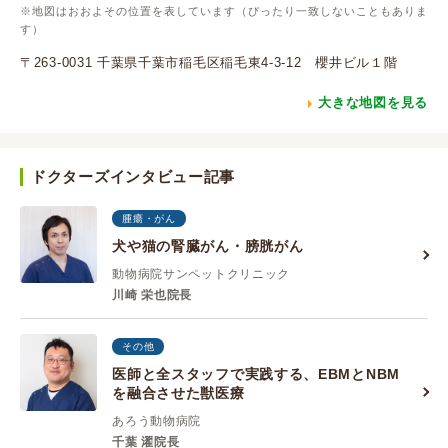
※地図はおおよその位置を表しています（ぴったり一致しないこともありま
す）
〒263-0031 千葉県千葉市稲毛区稲毛東4-3-12 櫻井ビル１階
大きな地図を見る
ドクターズインタビュー記事
腫瘍・がん
犬や猫の腎臓がん・膀胱がん
動物病院サンペットクリニック
川崎 栄也院長
その他
医師と全スタッフで実践する、EBMとNBM
を融合させた獣医療
あろう動物病院
千葉 濯院長