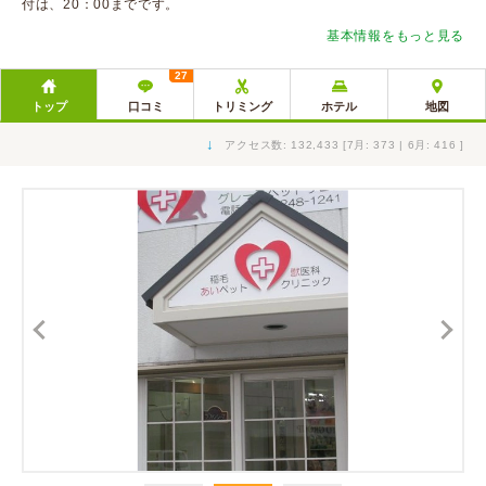
付は、20：00までです。
基本情報をもっと見る
27
トップ
口コミ
トリミング
ホテル
地図
↓
アクセス数: 132,433 [7月: 373 | 6月: 416 ]