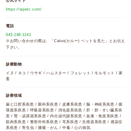
公式サイト
https://aipetc.com/
電話
043-248-1241
※お問い合わせの際は、「Caloo(カルー) ペットを見た」とお伝え
下さい。
診療動物
イヌ / ネコ / ウサギ / ハムスター / フェレット / モルモット / 家
畜
診察領域
歯と口腔系疾患 / 眼科系疾患 / 皮膚系疾患 / 脳・神経系疾患 / 循
環器系疾患 / 呼吸器系疾患 / 消化器系疾患 / 肝・胆・すい臓系疾
患 / 腎・泌尿器系疾患 / 内分泌代謝系疾患 / 血液・免疫系疾患 /
筋肉系疾患 / 整形外科系疾患 / 耳系疾患 / 生殖器系疾患 / 感染症
系疾患 / 寄生虫 / 腫瘍・がん / 中毒 / 心の病気