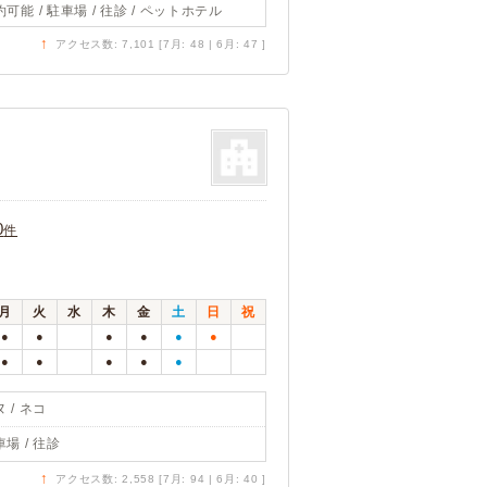
可能 / 駐車場 / 往診 / ペットホテル
↑
アクセス数: 7,101 [7月: 48 | 6月: 47 ]
0
件
月
火
水
木
金
土
日
祝
●
●
●
●
●
●
●
●
●
●
●
 / ネコ
場 / 往診
↑
アクセス数: 2,558 [7月: 94 | 6月: 40 ]