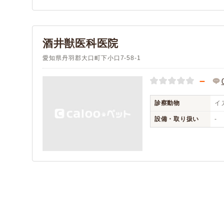
(2)
(3)
知多郡阿久比町
知多郡東浦町
(2)
(4)
知多郡美浜町
知多郡武豊町
(2)
(4)
額田郡幸田町
酒井獣医科医院
北設楽郡東栄町
(5)
(1)
愛知県丹羽郡大口町下小口7-58-1
－
診察動物
イヌ
設備・取り扱い
-