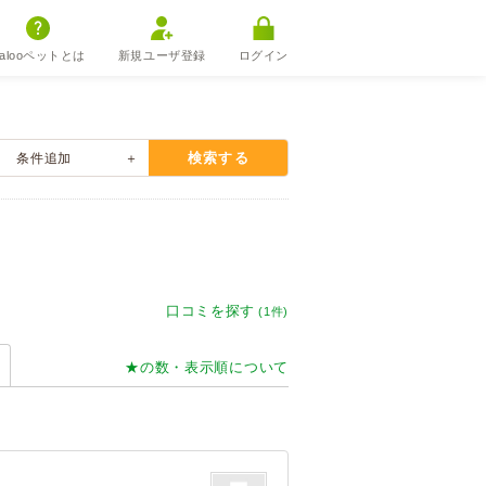
alooペットとは
新規ユーザ登録
ログイン
検索する
条件
追加
口コミを探す
(1件)
★の数・表示順について