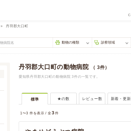
C
丹羽郡大口町
丹羽郡大口町の動物病院
（ 3件）
愛知県丹羽郡大口町の動物病院 3件の一覧です。
★の数
レビュー数
新着・更新
標準
3
1〜3 件を表示 /
全
件