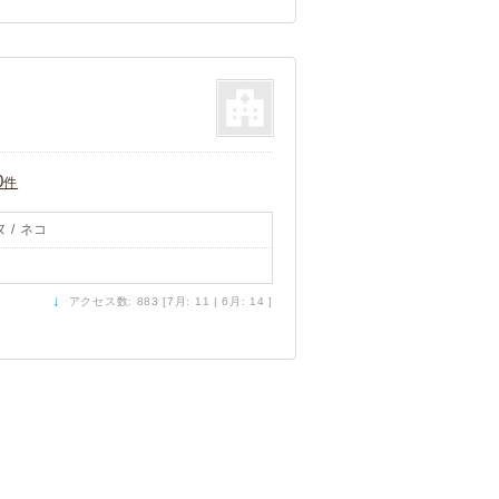
0
件
 / ネコ
↓
アクセス数: 883 [7月: 11 | 6月: 14 ]