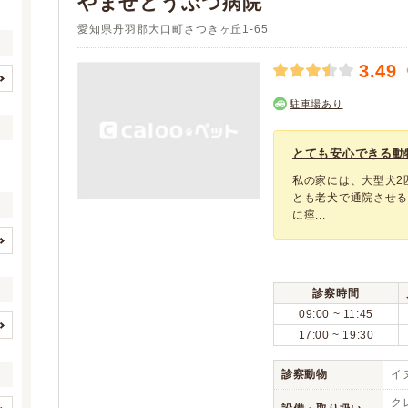
やませどうぶつ病院
愛知県丹羽郡大口町さつきヶ丘1-65
3.49
名古屋市すべて
名古屋市千種区
(188)
(14)
駐車場あり
名古屋市東区
名古屋市北区
(10)
(8)
名古屋市西区
名古屋市中村区
とても安心できる動
(14)
(8)
名古屋市中区
名古屋市昭和区
(9)
(12)
私の家には、大型犬2
とも老犬で通院させる
名古屋市瑞穂区
名古屋市熱田区
(7)
(5)
に痙...
名古屋市中川区
名古屋市港区
(13)
(12)
名古屋市南区
名古屋市守山区
(8)
(13)
イヌ
ネコ
(3)
(3)
名古屋市緑区
名古屋市名東区
(19)
(20)
(0)
(0)
診察時間
名古屋市天白区
豊橋市
(16)
(38)
09:00 ~ 11:45
(0)
(0)
岡崎市
一宮市
(34)
(27)
17:00 ~ 19:30
(0)
(0)
(0)
(0)
瀬戸市
半田市
(11)
(9)
(0)
(0)
診察動物
イヌ
(0)
(0)
春日井市
豊川市
(22)
(22)
(0)
(0)
(0)
(0)
ク
津島市
碧南市