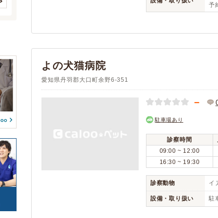
設備・取り扱い
(4)
(6)
予約
(0)
(0)
(0)
刈谷市
クレジットカード
豊田市
アニコム
(14)
(1)
(29)
(1)
(0)
(0)
(0)
安城市
アイペット
西尾市
(11)
(1)
(8)
(0)
(0)
(0)
蒲郡市
犬山市
(4)
(7)
(0)
(0)
予約可能
駐車場
(1)
(2)
常滑市
江南市
(7)
(7)
(0)
(0)
よの犬猫病院
(0)
(0)
小牧市
稲沢市
(15)
(15)
(0)
(0)
往診
(2)
(0)
愛知県丹羽郡大口町余野6-351
新城市
東海市
(3)
(9)
(0)
(0)
(0)
(0)
大府市
知多市
(9)
(5)
－
(0)
(0)
ペットホテル
(1)
知立市
尾張旭市
(6)
(10)
(0)
(0)
駐車場あり
高浜市
岩倉市
(4)
(3)
豊明市
日進市
(5)
(19)
診察時間
田原市
愛西市
(6)
(3)
09:00 ~ 12:00
16:30 ~ 19:30
清須市
北名古屋市
(4)
(6)
弥富市
みよし市
(4)
(6)
診察動物
イヌ
あま市
長久手市
(6)
(8)
設備・取り扱い
駐車
愛知郡東郷町
丹羽郡扶桑町
(7)
(2)
海部郡大治町
海部郡蟹江町