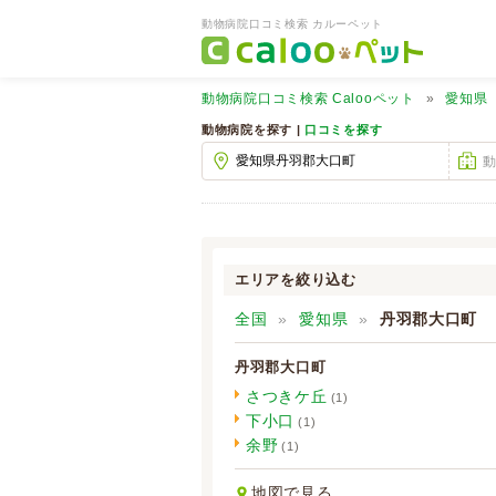
動物病院口コミ検索 カルーペット
動物病院口コミ検索
Calooペット
愛知県
動物病院を探す |
口コミを探す
エリアを絞り込む
全国
愛知県
丹羽郡大口町
丹羽郡大口町
さつきケ丘
(1)
下小口
(1)
余野
(1)
地図で見る