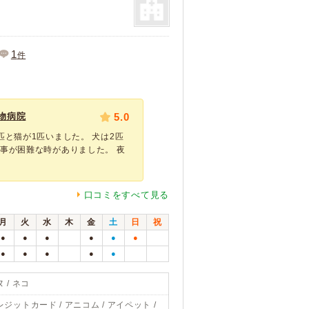
1
件
物病院
5.0
匹と猫が1匹いました。 犬は2匹
事が困難な時がありました。 夜
口コミをすべて見る
月
火
水
木
金
土
日
祝
●
●
●
●
●
●
●
●
●
●
●
 / ネコ
レジットカード / アニコム / アイペット /