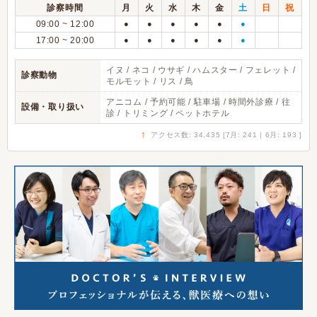
診察時間
月
火
水
木
金
土
日
祝
09:00 ~ 12:00
●
●
●
●
●
●
17:00 ~ 20:00
●
●
●
●
●
●
イヌ / ネコ / ウサギ / ハムスター / フェレット /
診察動物
モルモット / リス / 鳥
アニコム / 予約可能 / 駐車場 / 時間外診療 / 往
設備・取り扱い
診 / トリミング / ペットホテル
↑
アクセス数: 34,435 [7月: 241 | 6月: 193 ]