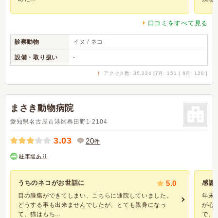
口コミをすべて見る
診察動物
イヌ / ネコ
設備・取り扱い
-
↑
アクセス数: 35,224 [7月: 151 | 6月: 126 ]
まさき動物病院
愛知県名古屋市港区春田野1-2104
3.03
20
件
駐車場あり
うちのネコがお世話に
5.0
感謝
目の腫瘍ができてしまい、こちらに通院していました。
年末
どうする事も出来ませんでしたが、とても親身になっ
が心
て、猫はもち...
で、初