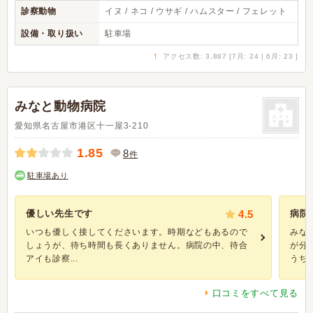
診察動物
イヌ / ネコ / ウサギ / ハムスター / フェレット
設備・取り扱い
駐車場
↑
アクセス数: 3,887 [7月: 24 | 6月: 23 ]
みなと動物病院
愛知県名古屋市港区十一屋3-210
1.85
8
件
駐車場あり
優しい先生です
4.5
病院
いつも優しく接してくださいます。時期などもあるので
みな
しょうが、待ち時間も長くありません。病院の中、待合
が分
アイも診察...
うちは.
口コミをすべて見る