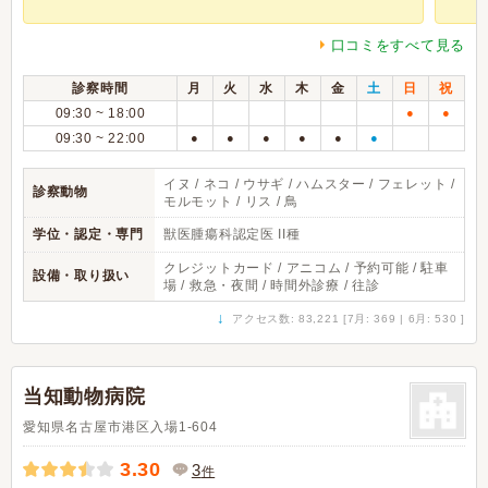
口コミをすべて見る
診察時間
月
火
水
木
金
土
日
祝
09:30 ~ 18:00
●
●
09:30 ~ 22:00
●
●
●
●
●
●
イヌ / ネコ / ウサギ / ハムスター / フェレット /
診察動物
モルモット / リス / 鳥
学位・認定・専門
獣医腫瘍科認定医 II種
クレジットカード / アニコム / 予約可能 / 駐車
設備・取り扱い
場 / 救急・夜間 / 時間外診療 / 往診
↓
アクセス数: 83,221 [7月: 369 | 6月: 530 ]
当知動物病院
愛知県名古屋市港区入場1-604
3.30
3
件