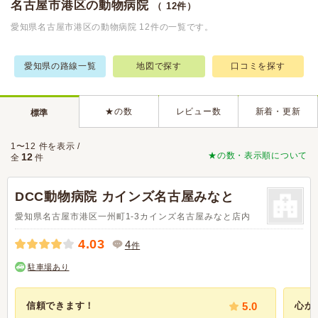
名古屋市港区の動物病院
（ 12件）
愛知県名古屋市港区の動物病院 12件の一覧です。
愛知県の路線一覧
地図で探す
口コミを探す
★の数
レビュー数
新着・更新
標準
1〜12 件を表示 /
★の数・表示順について
12
全
件
DCC動物病院 カインズ名古屋みなと
愛知県名古屋市港区一州町1-3カインズ名古屋みなと店内
4.03
4
件
駐車場あり
信頼できます！
5.0
心か