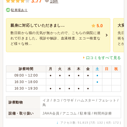
3.77
18
件
駐車場あり
親身に対応していただきまし...
5.0
大変
数日前から猫の元気が無かったので、こちらの病院に連
先日
れて行きました。視診や触診、血液検査、エコー検査な
術を
ど様々な検...
とかを
口コミをすべて見る
診察時間
月
火
水
木
金
土
日
祝
09:00 ~ 12:00
●
●
●
●
●
●
16:30 ~ 18:00
●
16:30 ~ 19:30
●
●
●
●
●
イヌ / ネコ / ウサギ / ハムスター / フェレット /
診察動物
鳥
設備・取り扱い
JAHA会員 / アニコム / 駐車場 / 時間外診療
↓
アクセス数: 51,815 [7月: 132 | 6月: 172 ]