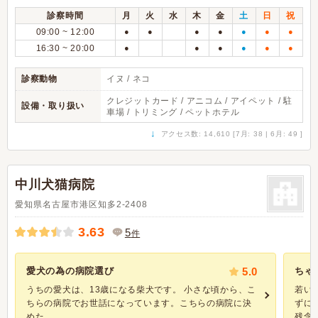
診察時間
月
火
水
木
金
土
日
祝
09:00 ~ 12:00
●
●
●
●
●
●
●
16:30 ~ 20:00
●
●
●
●
●
●
診察動物
イヌ / ネコ
クレジットカード / アニコム / アイペット / 駐
設備・取り扱い
車場 / トリミング / ペットホテル
↓
アクセス数: 14,610 [7月: 38 | 6月: 49 ]
中川犬猫病院
愛知県名古屋市港区知多2-2408
3.63
5
件
愛犬の為の病院選び
5.0
ちゃ
うちの愛犬は、13歳になる柴犬です。 小さな頃から、こ
若い
ちらの病院でお世話になっています。こちらの病院に決
ずに
めた...
残念な