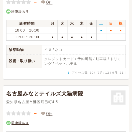
－
0
件
駐車場あり
診察時間
月
火
水
木
金
土
日
祝
10:00 ~ 20:00
●
●
●
11:00 ~ 20:00
●
●
●
●
●
診察動物
イヌ / ネコ
クレジットカード / 予約可能 / 駐車場 / トリミ
設備・取り扱い
ング / ペットホテル
↓
アクセス数: 504 [7月: 12 | 6月: 21 ]
名古屋みなとテイルズ犬猫病院
愛知県名古屋市港区辰巳町4-5
－
0
件
駐車場あり