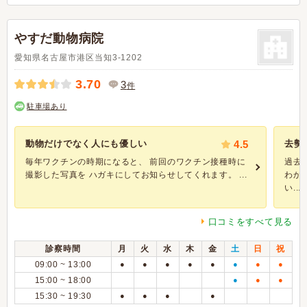
やすだ動物病院
愛知県名古屋市港区当知3-1202
3.70
3
件
駐車場あり
動物だけでなく人にも優しい
4.5
去勢
毎年ワクチンの時期になると、 前回のワクチン接種時に
過去
撮影した写真を ハガキにしてお知らせしてくれます。 ...
わか
い...
口コミをすべて見る
診察時間
月
火
水
木
金
土
日
祝
09:00 ~ 13:00
●
●
●
●
●
●
●
●
15:00 ~ 18:00
●
●
●
15:30 ~ 19:30
●
●
●
●