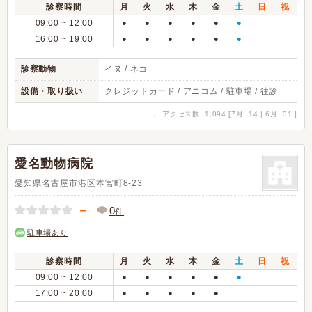
診察時間
月
火
水
木
金
土
日
祝
09:00 ~ 12:00
●
●
●
●
●
●
16:00 ~ 19:00
●
●
●
●
●
●
診察動物
イヌ / ネコ
設備・取り扱い
クレジットカード / アニコム / 駐車場 / 往診
↓
アクセス数: 1,094 [7月: 14 | 6月: 31 ]
愛名動物病院
愛知県名古屋市港区本宮町8-23
－
0
件
駐車場あり
診察時間
月
火
水
木
金
土
日
祝
09:00 ~ 12:00
●
●
●
●
●
●
17:00 ~ 20:00
●
●
●
●
●