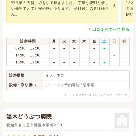
野良猫の去勢手術をして頂きました。 丁寧な説明と優し
15
い先生でとても安心感があります。 受け付けの看護婦さ
きま
ん...
飼い..
口コミをすべて見る
診察時間
月
火
水
木
金
土
日
祝
09:30 ~ 12:00
●
●
●
●
●
14:00 ~ 16:00
●
16:00 ~ 19:00
●
●
●
●
●
診察動物
イヌ / ネコ
設備・取り扱い
アニコム / 予約可能 / 駐車場
↑
アクセス数: 15,713 [7月: 87 | 6月: 70 ]
湯木どうぶつ病院
愛知県名古屋市港区木場町2-99