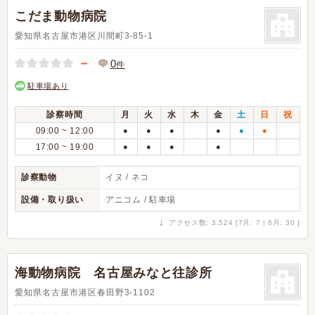
こだま動物病院
愛知県名古屋市港区川間町3-85-1
－
0
件
駐車場あり
診察時間
月
火
水
木
金
土
日
祝
09:00 ~ 12:00
●
●
●
●
●
●
17:00 ~ 19:00
●
●
●
●
診察動物
イヌ / ネコ
設備・取り扱い
アニコム / 駐車場
↓
アクセス数: 3,524 [7月: 7 | 6月: 30 ]
海動物病院 名古屋みなと往診所
愛知県名古屋市港区春田野3-1102