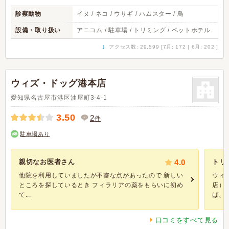
診察動物
イヌ / ネコ / ウサギ / ハムスター / 鳥
設備・取り扱い
アニコム / 駐車場 / トリミング / ペットホテル
↓
アクセス数: 29,599 [7月: 172 | 6月: 202 ]
ウィズ・ドッグ港本店
愛知県名古屋市港区油屋町3-4-1
3.50
2
件
駐車場あり
親切なお医者さん
4.0
トリ
他院を利用していましたが不審な点があったので 新しい
ウィ
ところを探しているとき フィラリアの薬をもらいに初め
店）
て...
ば、ト
口コミをすべて見る