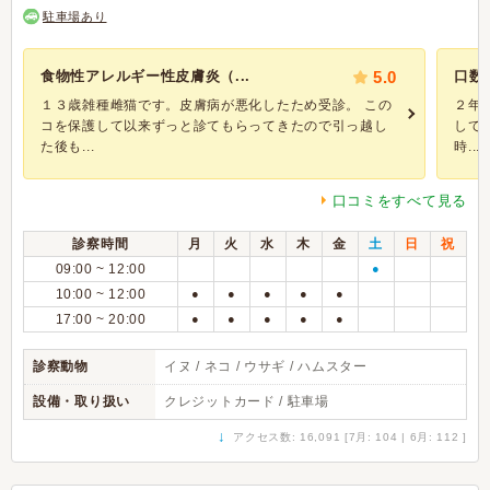
駐車場あり
食物性アレルギー性皮膚炎（...
5.0
口数
１３歳雑種雌猫です。皮膚病が悪化したため受診。 この
２年
コを保護して以来ずっと診てもらってきたので引っ越し
して
た後も...
時...
口コミをすべて見る
診察時間
月
火
水
木
金
土
日
祝
09:00 ~ 12:00
●
10:00 ~ 12:00
●
●
●
●
●
17:00 ~ 20:00
●
●
●
●
●
診察動物
イヌ / ネコ / ウサギ / ハムスター
設備・取り扱い
クレジットカード / 駐車場
↓
アクセス数: 16,091 [7月: 104 | 6月: 112 ]