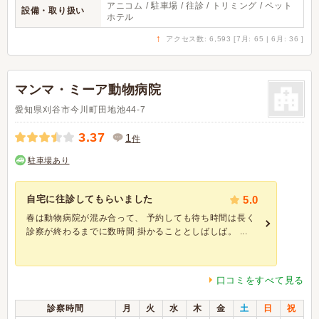
アニコム / 駐車場 / 往診 / トリミング / ペット
設備・取り扱い
ホテル
↑
アクセス数: 6,593 [7月: 65 | 6月: 36 ]
マンマ・ミーア動物病院
愛知県刈谷市今川町田地池44-7
3.37
1
件
駐車場あり
自宅に往診してもらいました
5.0
春は動物病院が混み合って、 予約しても待ち時間は長く
診察が終わるまでに数時間 掛かることとしばしば。 ...
口コミをすべて見る
診察時間
月
火
水
木
金
土
日
祝