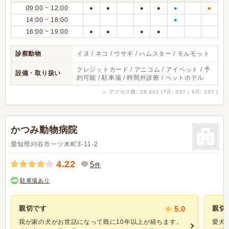
09:00 ~ 12:00
●
●
●
●
●
●
14:00 ~ 18:00
●
16:00 ~ 19:00
●
●
●
●
診察動物
イヌ / ネコ / ウサギ / ハムスター / モルモット
クレジットカード / アニコム / アイペット / 予
設備・取り扱い
約可能 / 駐車場 / 時間外診療 / ペットホテル
←
アクセス数: 28,441 [7月: 237 | 6月: 237 ]
かつみ動物病院
愛知県刈谷市一ツ木町3-11-2
4.22
5
件
駐車場あり
親切です
5.0
親切
我が家の犬がお世話になって既に10年以上が経ちます。
愛犬