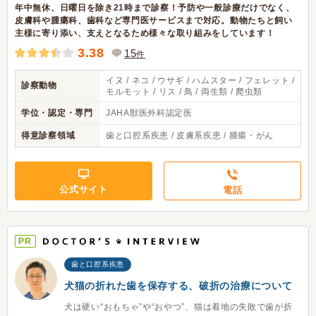
年中無休、日曜日を除き21時まで診察！予防や一般診療だけでなく、
皮膚科や腫瘍科、歯科など専門医サービスまで対応。動物たちと飼い
主様に寄り添い、支えとなるため様々な取り組みをしています！
3.38
15
件
イヌ / ネコ / ウサギ / ハムスター / フェレット /
診察動物
モルモット / リス / 鳥 / 両生類 / 爬虫類
学位・認定・専門
JAHA獣医外科認定医
得意診察領域
歯と口腔系疾患 / 皮膚系疾患 / 腫瘍・がん
公式サイト
電話
PR
歯と口腔系疾患
犬猫の折れた歯を保存する、破折の治療について
犬は硬い“おもちゃ”や“おやつ”、猫は着地の失敗で歯が折