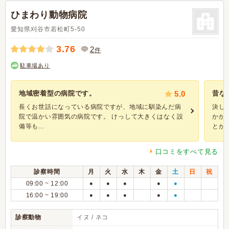
ひまわり動物病院
愛知県刈谷市若松町5-50
3.76
2
件
駐車場あり
地域密着型の病院です。
5.0
昔な
長くお世話になっている病院ですが、地域に馴染んだ病
決し
院で温かい雰囲気の病院です。 けっして大きくはなく設
かか
備等も...
とがあ.
口コミをすべて見る
診察時間
月
火
水
木
金
土
日
祝
09:00 ~ 12:00
●
●
●
●
●
16:00 ~ 19:00
●
●
●
●
●
診察動物
イヌ / ネコ