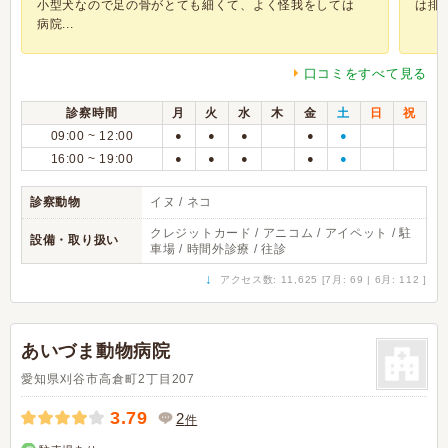
小型犬なので足の骨がとても細くて、よく怪我をしては
は排
病院...
口コミをすべて見る
診察時間
月
火
水
木
金
土
日
祝
09:00 ~ 12:00
●
●
●
●
●
16:00 ~ 19:00
●
●
●
●
●
診察動物
イヌ / ネコ
クレジットカード / アニコム / アイペット / 駐
設備・取り扱い
車場 / 時間外診療 / 往診
↓
アクセス数: 11,625 [7月: 69 | 6月: 112 ]
あいづま動物病院
愛知県刈谷市高倉町2丁目207
3.79
2
件