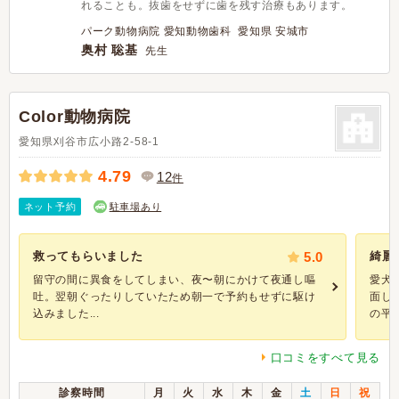
れることも。抜歯をせずに歯を残す治療もあります。
パーク動物病院 愛知動物歯科 愛知県 安城市
奥村 聡基
先生
Color動物病院
愛知県刈谷市広小路2-58-1
4.79
12
件
ネット予約
駐車場あり
救ってもらいました
5.0
綺麗
留守の間に異食をしてしまい、夜〜朝にかけて夜通し嘔
愛犬
吐。翌朝ぐったりしていたため朝一で予約もせずに駆け
面し
込みました...
の平..
口コミをすべて見る
診察時間
月
火
水
木
金
土
日
祝