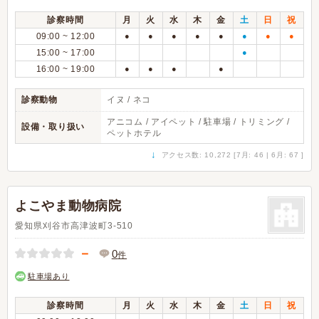
診察時間
月
火
水
木
金
土
日
祝
09:00 ~ 12:00
●
●
●
●
●
●
●
●
15:00 ~ 17:00
●
16:00 ~ 19:00
●
●
●
●
診察動物
イヌ / ネコ
アニコム / アイペット / 駐車場 / トリミング /
設備・取り扱い
ペットホテル
↓
アクセス数: 10,272 [7月: 46 | 6月: 67 ]
よこやま動物病院
愛知県刈谷市高津波町3-510
－
0
件
駐車場あり
診察時間
月
火
水
木
金
土
日
祝