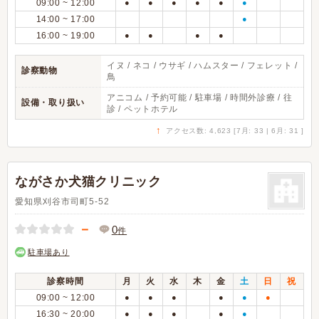
09:00 ~ 12:00
●
●
●
●
●
●
14:00 ~ 17:00
●
16:00 ~ 19:00
●
●
●
●
イヌ / ネコ / ウサギ / ハムスター / フェレット /
診察動物
鳥
アニコム / 予約可能 / 駐車場 / 時間外診療 / 往
設備・取り扱い
診 / ペットホテル
↑
アクセス数: 4,623 [7月: 33 | 6月: 31 ]
ながさか犬猫クリニック
愛知県刈谷市司町5-52
－
0
件
駐車場あり
診察時間
月
火
水
木
金
土
日
祝
09:00 ~ 12:00
●
●
●
●
●
●
16:30 ~ 20:00
●
●
●
●
●