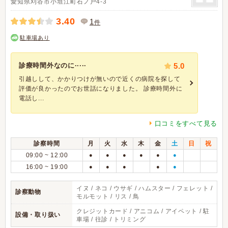
愛知県刈谷市小垣江町石ノ戸4-3
3.40
1
件
駐車場あり
診療時間外なのに·····
5.0
引越しして、かかりつけが無いので近くの病院を探して
評価が良かったのでお世話になりました。 診療時間外に
電話し...
口コミをすべて見る
診察時間
月
火
水
木
金
土
日
祝
09:00 ~ 12:00
●
●
●
●
●
●
16:00 ~ 19:00
●
●
●
●
●
イヌ / ネコ / ウサギ / ハムスター / フェレット /
診察動物
モルモット / リス / 鳥
クレジットカード / アニコム / アイペット / 駐
設備・取り扱い
車場 / 往診 / トリミング