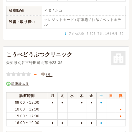
診察動物
イヌ / ネコ
クレジットカード / 駐車場 / 往診 / ペットホテ
設備・取り扱い
ル
↓
アクセス数: 2,361 [7月: 16 | 6月: 29 ]
こうべどうぶつクリニック
愛知県刈谷市野田町北菰神23-35
－
0
件
駐車場あり
診察時間
月
火
水
木
金
土
日
祝
09:00 ~ 12:00
●
●
●
●
●
10:00 ~ 12:00
●
15:00 ~ 17:00
●
16:00 ~ 19:00
●
●
●
●
●