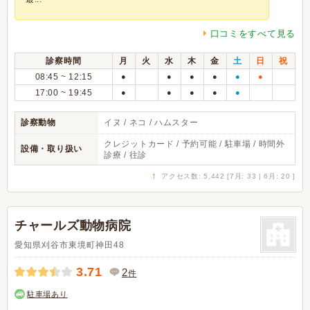
口コミをすべて見る
診察時間
月
火
水
木
金
土
日
祝
08:45 ~ 12:15
●
●
●
●
●
●
17:00 ~ 19:45
●
●
●
●
●
診察動物
イヌ / ネコ / ハムスター
クレジットカード / 予約可能 / 駐車場 / 時間外
設備・取り扱い
診療 / 往診
↑
アクセス数: 5,442 [7月: 33 | 6月: 20 ]
チャールズ動物病院
愛知県刈谷市東境町神田48
3.71
2
件
駐車場あり