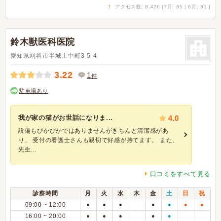
↑
アクセス数: 8,426 [7月: 35 | 6月: 31 ]
鈴木獣医科医院
愛知県刈谷市半城土中町3-5-4
3.22
1
件
駐車場あり
我が家の猫がお世話になりま...
4.0
設備もぴかぴかではありませんがきちんと清潔感があ
り、 受付の看護士さんも親切で好感が持てます。 また、
先生...
口コミをすべて見る
診察時間
月
火
水
木
金
土
日
祝
09:00 ~ 12:00
●
●
●
●
●
●
●
16:00 ~ 20:00
●
●
●
●
●