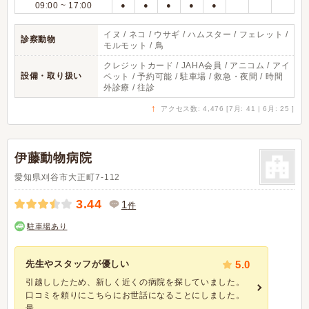
09:00 ~ 17:00
●
●
●
●
●
イヌ / ネコ / ウサギ / ハムスター / フェレット /
診察動物
モルモット / 鳥
クレジットカード / JAHA会員 / アニコム / アイ
設備・取り扱い
ペット / 予約可能 / 駐車場 / 救急・夜間 / 時間
外診療 / 往診
↑
アクセス数: 4,476 [7月: 41 | 6月: 25 ]
伊藤動物病院
愛知県刈谷市大正町7-112
3.44
1
件
駐車場あり
先生やスタッフが優しい
5.0
引越ししたため、新しく近くの病院を探していました。
口コミを頼りにこちらにお世話になることにしました。
最...