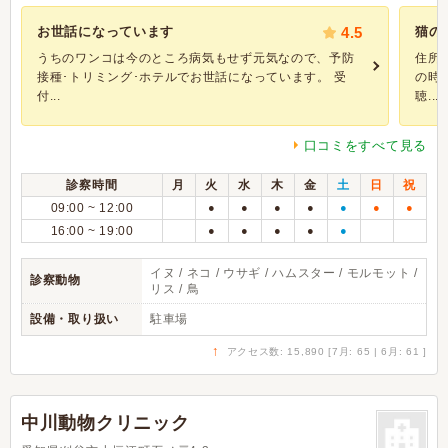
お世話になっています
4.5
猫の
うちのワンコは今のところ病気もせず元気なので、予防
住所
接種･トリミング･ホテルでお世話になっています。 受
の時
付...
聴...
口コミをすべて見る
診察時間
月
火
水
木
金
土
日
祝
09:00 ~ 12:00
●
●
●
●
●
●
●
16:00 ~ 19:00
●
●
●
●
●
イヌ / ネコ / ウサギ / ハムスター / モルモット /
診察動物
リス / 鳥
設備・取り扱い
駐車場
↑
アクセス数: 15,890 [7月: 65 | 6月: 61 ]
中川動物クリニック