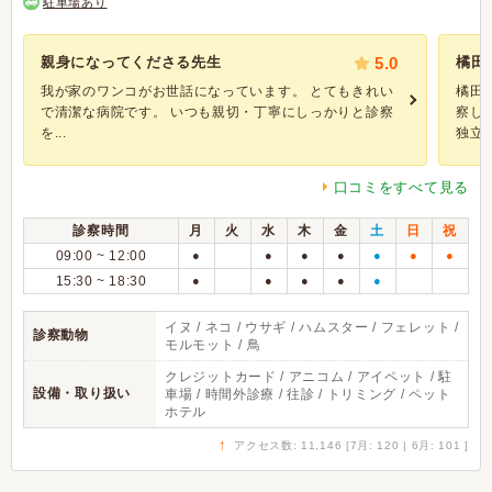
駐車場あり
親身になってくださる先生
5.0
橘田
我が家のワンコがお世話になっています。 とてもきれい
橘田
で清潔な病院です。 いつも親切・丁寧にしっかりと診察
察し
を...
独立し.
口コミをすべて見る
診察時間
月
火
水
木
金
土
日
祝
09:00 ~ 12:00
●
●
●
●
●
●
●
15:30 ~ 18:30
●
●
●
●
●
イヌ / ネコ / ウサギ / ハムスター / フェレット /
診察動物
モルモット / 鳥
クレジットカード / アニコム / アイペット / 駐
設備・取り扱い
車場 / 時間外診療 / 往診 / トリミング / ペット
ホテル
↑
アクセス数: 11,146 [7月: 120 | 6月: 101 ]