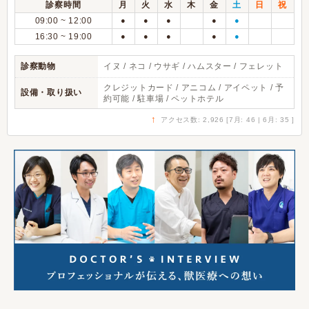
診察時間
月
火
水
木
金
土
日
祝
09:00 ~ 12:00
●
●
●
●
●
16:30 ~ 19:00
●
●
●
●
●
診察動物
イヌ / ネコ / ウサギ / ハムスター / フェレット
クレジットカード / アニコム / アイペット / 予
設備・取り扱い
約可能 / 駐車場 / ペットホテル
↑
アクセス数: 2,926 [7月: 46 | 6月: 35 ]