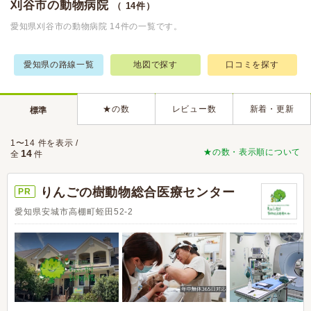
刈谷市の動物病院
（ 14件）
愛知県刈谷市の動物病院 14件の一覧です。
愛知県の路線一覧
地図で探す
口コミを探す
★の数
レビュー数
新着・更新
標準
1〜14 件を表示 /
★の数・表示順について
14
全
件
りんごの樹動物総合医療センター
PR
愛知県安城市高棚町蛭田52-2