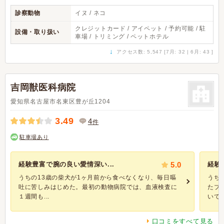
診察動物
イヌ / ネコ
クレジットカード / アイペット / 予約可能 / 駐
設備・取り扱い
車場 / トリミング / ペットホテル
↓
アクセス数: 5,547 [7月: 32 | 6月: 43 ]
吉岡獣医科病院
愛知県名古屋市名東区豊が丘1204
3.49
4
件
駐車場あり
経験豊富で腕の良い愛情深い...
5.0
経験
うちの13歳の柴犬が1ヶ月前から食べなくなり、毎日嘔
うち
吐に苦しみはじめた。最初の動物病院では、血液検査に
たブ
１週間も...
いて信
口コミをすべて見る