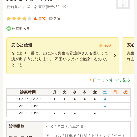
愛知県名古屋市名東区勢子坊1-404
4.03
2
件
駐車場あり
安心と信頼
5.0
安心
なにより一番に、とにかく先生も看護師さんも優しくて
先生
涙が出そうになります。 不安いっぱいで受診するので、
れま
とても...
口コミをすべて見る
診察時間
月
火
水
木
金
土
日
祝
09:30 ~ 12:30
●
●
●
●
●
●
15:30 ~ 18:30
●
16:30 ~ 19:30
●
●
●
●
診察動物
イヌ / ネコ / ハムスター
アニコム / 駐車場 / 往診 / トリミング / ペット