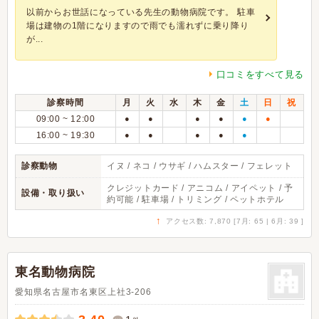
以前からお世話になっている先生の動物病院です。 駐車
場は建物の1階になりますので雨でも濡れずに乗り降り
が...
口コミをすべて見る
診察時間
月
火
水
木
金
土
日
祝
09:00 ~ 12:00
●
●
●
●
●
●
16:00 ~ 19:30
●
●
●
●
●
診察動物
イヌ / ネコ / ウサギ / ハムスター / フェレット
クレジットカード / アニコム / アイペット / 予
設備・取り扱い
約可能 / 駐車場 / トリミング / ペットホテル
↑
アクセス数: 7,870 [7月: 65 | 6月: 39 ]
東名動物病院
愛知県名古屋市名東区上社3-206