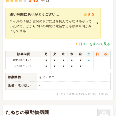
3.40
1
件
遅い時間にありがとうござい...
5.0
５ヶ月の子猫が玄関のドアに足を挟んでかなり痛がって
いたので、かかりつけの病院に電話するも診察時間が終
了して連絡...
口コミをすべて見る
診察時間
月
火
水
木
金
土
日
祝
09:00 ~ 12:00
●
●
●
●
●
●
17:00 ~ 20:00
●
●
●
●
●
診察動物
イヌ / ネコ
設備・取り扱い
-
↓
アクセス数: 3,596 [7月: 21 | 6月: 33 ]
たぬきの森動物病院