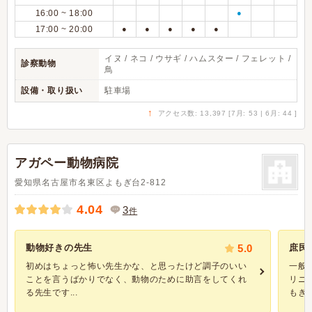
16:00 ~ 18:00
●
17:00 ~ 20:00
●
●
●
●
●
イヌ / ネコ / ウサギ / ハムスター / フェレット /
診察動物
鳥
設備・取り扱い
駐車場
↑
アクセス数: 13,397 [7月: 53 | 6月: 44 ]
アガペー動物病院
愛知県名古屋市名東区よもぎ台2-812
4.04
3
件
動物好きの先生
5.0
庶民
初めはちょっと怖い先生かな、と思ったけど調子のいい
一般
ことを言うばかりでなく、動物のために助言をしてくれ
リニ
る先生です...
もぎ台