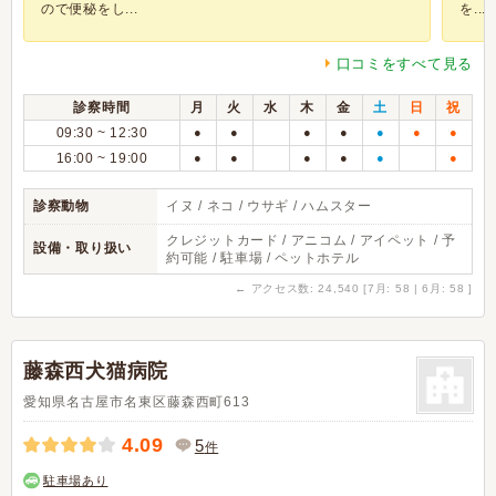
ので便秘をし...
を...
口コミをすべて見る
診察時間
月
火
水
木
金
土
日
祝
09:30 ~ 12:30
●
●
●
●
●
●
●
16:00 ~ 19:00
●
●
●
●
●
●
診察動物
イヌ / ネコ / ウサギ / ハムスター
クレジットカード / アニコム / アイペット / 予
設備・取り扱い
約可能 / 駐車場 / ペットホテル
←
アクセス数: 24,540 [7月: 58 | 6月: 58 ]
藤森西犬猫病院
愛知県名古屋市名東区藤森西町613
4.09
5
件
駐車場あり