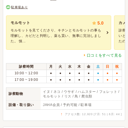
駐車場あり
モルモット
5.0
カメ
モルモットを見てくださり、キチンとモルモットの事も
診察
理解し、カビだと判明し、薬も貰い、無事に完治しまし
いと
た。 慎...
たので.
口コミをすべて見る
診察時間
月
火
水
木
金
土
日
祝
10:00 ~ 12:00
●
●
●
●
●
●
●
●
17:00 ~ 19:00
●
●
●
●
●
●
●
●
イヌ / ネコ / ウサギ / ハムスター / フェレット /
診察動物
モルモット / リス / 鳥 / 爬虫類
設備・取り扱い
JAHA会員 / 予約可能 / 駐車場
↑
アクセス数: 12,920 [7月: 51 | 6月: 44 ]