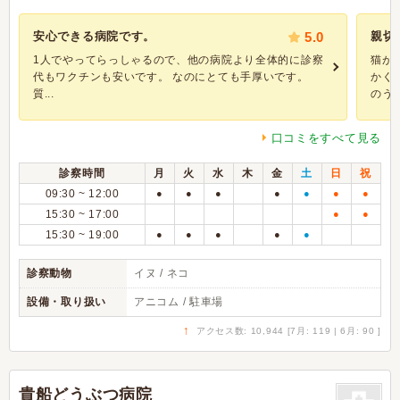
安心できる病院です。
5.0
親切
1人でやってらっしゃるので、他の病院より全体的に診察
猫が
代もワクチンも安いです。 なのにとても手厚いです。
かく
質...
のうち.
口コミをすべて見る
診察時間
月
火
水
木
金
土
日
祝
09:30 ~ 12:00
●
●
●
●
●
●
●
15:30 ~ 17:00
●
●
15:30 ~ 19:00
●
●
●
●
●
診察動物
イヌ / ネコ
設備・取り扱い
アニコム / 駐車場
↑
アクセス数: 10,944 [7月: 119 | 6月: 90 ]
貴船どうぶつ病院