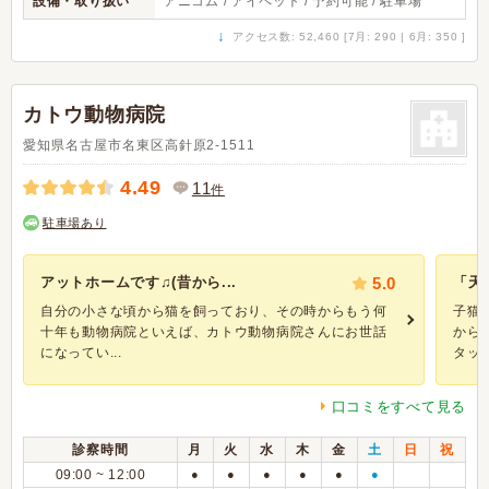
設備・取り扱い
アニコム / アイペット / 予約可能 / 駐車場
↓
アクセス数: 52,460 [7月: 290 | 6月: 350 ]
カトウ動物病院
愛知県名古屋市名東区高針原2-1511
4.49
11
件
駐車場あり
アットホームです♫(昔から...
5.0
「天
自分の小さな頃から猫を飼っており、その時からもう何
子猫
十年も動物病院といえば、カトウ動物病院さんにお世話
から
になってい...
タッフ.
口コミをすべて見る
診察時間
月
火
水
木
金
土
日
祝
09:00 ~ 12:00
●
●
●
●
●
●