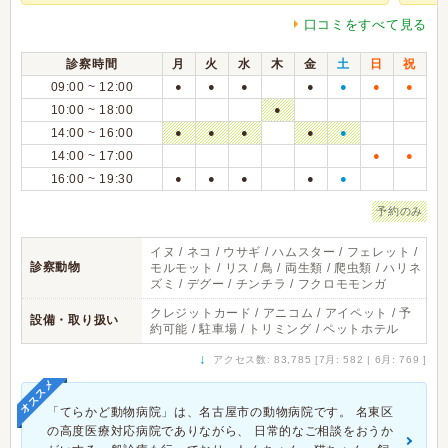
口コミをすべて見る
診察時間
月
火
水
木
金
土
日
祝
09:00 ~ 12:00
●
●
●
●
●
●
●
10:00 ~ 18:00
●
14:00 ~ 16:00
●
●
●
●
●
14:00 ~ 17:00
●
●
16:00 ~ 19:30
●
●
●
●
●
予約のみ
イヌ / ネコ / ウサギ / ハムスター / フェレット /
診察動物
モルモット / リス / 鳥 / 両生類 / 爬虫類 / ハリネ
ズミ / デグー / チンチラ / フクロモモンガ
クレジットカード / アニコム / アイペット / 予
設備・取り扱い
約可能 / 駐車場 / トリミング / ペットホテル
↓
アクセス数: 83,785 [7月: 582 | 6月: 769 ]
オススメ
「てらかど動物病院」は、名古屋市の動物病院です。 名東区
の高度医療対応病院でありながら、 日常的なご相談をおうか