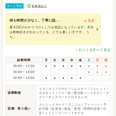
ネット予約
駐車場あり
待ち時間が少なく、丁寧に話...
5.0
愛犬2匹のかかりつけとしてお世話になっています。先生
は動物好きが伝わってくる、とても優しい方です。 う
ち...
口コミをすべて見る
診察時間
月
火
水
木
金
土
日
祝
09:00 ~ 12:00
●
●
●
●
●
●
●
●
16:00 ~ 18:00
●
●
●
16:00 ~ 19:00
●
●
●
●
●
イヌ / ネコ / ウサギ / ハムスター / フェレット /
診察動物
モルモット / リス / 鳥 / 爬虫類 / ハリネズミ / デ
グー / チンチラ / フクロモモンガ
クレジットカード / アニコム / アイペット / 予
設備・取り扱い
約可能 / 駐車場 / 救急・夜間 / 時間外診療 / 往
診 / トリミング / ペットホテル