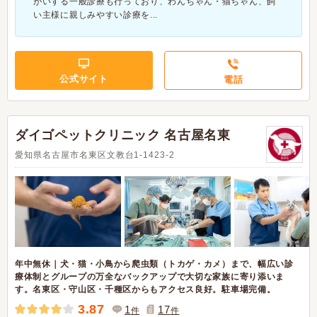
がいする一般診療も行っており、わんちゃん・猫ちゃん、飼
い主様に親しみやすい診療を...
公式サイト
電話
ダイゴペットクリニック 名古屋名東
愛知県名古屋市名東区文教台1-1423-2
年中無休｜犬・猫・小鳥から爬虫類（トカゲ・カメ）まで、幅広い診
療体制とグループの万全なバックアップで大切な家族に寄り添いま
す。名東区・守山区・千種区からもアクセス良好。駐車場完備。
3.87
1
17
件
件