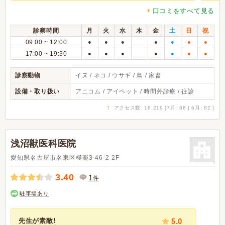
口コミをすべて見る
診察時間
月
火
水
木
金
土
日
祝
09:00 ~ 12:00
●
●
●
●
●
●
●
17:00 ~ 19:30
●
●
●
●
●
●
●
診察動物
イヌ / ネコ / ウサギ / 鳥 / 家畜
設備・取り扱い
アニコム / アイペット / 時間外診療 / 往診
↑
アクセス数: 18,219 [7月: 88 | 6月: 82 ]
浅沼獣医科医院
愛知県名古屋市名東区極楽3-46-2 2F
3.40
1
件
駐車場あり
先生が素敵!
5.0