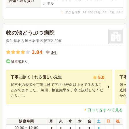
設備・取り扱い
ホテル
↑
アクセス数: 11,440 [7月: 53 | 6月: 40 ]
牧の池どうぶつ病院
愛知県名古屋市名東区新宿2-298
3.84
3
件
駐車場あり
丁寧に診てくれる優しい先生
5.0
丁寧
腎不全の愛犬を丁寧に診て下さり寿命以上まで生きるこ
飼っ
とができました。 毎回、検査結果を丁寧に説明してくだ
庭障
さり、...
かか..
口コミをすべて見る
診察時間
月
火
水
木
金
土
日
祝
09:00 ~ 12:00
●
●
●
●
●
●