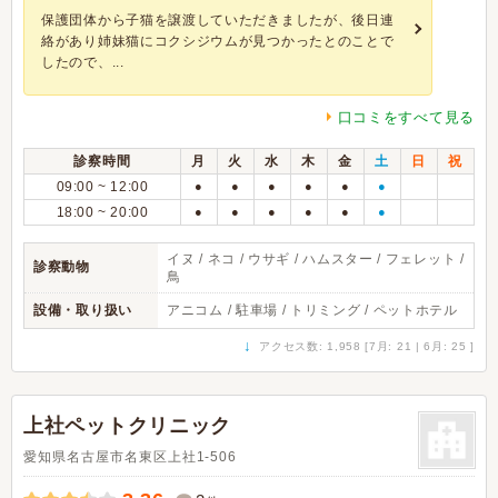
保護団体から子猫を譲渡していただきましたが、後日連
絡があり姉妹猫にコクシジウムが見つかったとのことで
したので、...
口コミをすべて見る
診察時間
月
火
水
木
金
土
日
祝
09:00 ~ 12:00
●
●
●
●
●
●
18:00 ~ 20:00
●
●
●
●
●
●
イヌ / ネコ / ウサギ / ハムスター / フェレット /
診察動物
鳥
設備・取り扱い
アニコム / 駐車場 / トリミング / ペットホテル
↓
アクセス数: 1,958 [7月: 21 | 6月: 25 ]
上社ペットクリニック
愛知県名古屋市名東区上社1-506