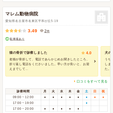
マレム動物病院
愛知県名古屋市名東区平和が丘5-19
3.49
2
件
駐車場あり
猫の骨折で診察しました
4.0
犬の
老猫が骨折して、電話であらかじめお聞きしたところ、
うち
折り返し電話をくださいました。早い方が良いと、お迎
しま
えまでして...
た。 目
口コミをすべて見る
診察時間
月
火
水
木
金
土
日
祝
09:00 ~ 12:00
●
●
●
●
●
●
●
●
17:00 ~ 19:00
●
17:00 ~ 20:00
●
●
●
●
●