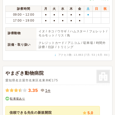
診察時間
月
火
水
木
金
土
日
祝
09:00 ~ 12:00
●
●
●
●
●
●
17:00 ~ 19:00
●
●
●
●
●
イヌ / ネコ / ウサギ / ハムスター / フェレット /
診察動物
モルモット / リス / 鳥
クレジットカード / アニコム / 駐車場 / 時間外
設備・取り扱い
診療 / 往診 / トリミング
↓
アクセス数: 13,863 [7月: 53 | 6月: 84 ]
やまざき動物病院
愛知県名古屋市名東区名東本町175
3.35
1
件
駐車場あり
信頼できる先生の新規開院
5.0