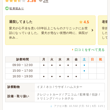
3.36
2
件
駐車場あり
通院してました
4.5
老猫
愛犬が心不全を患い10年以上こちらのクリニックにお世
骨折
話になっていました。 愛犬が危ない状態の時に、病院が
した
休み...
してい
口コミをすべて見る
診察時間
月
火
水
木
金
土
日
祝
09:00 ~ 12:00
●
●
●
●
●
●
15:00 ~ 17:00
●
16:00 ~ 19:00
●
●
●
●
●
診察動物
イヌ / ネコ / ウサギ / ハムスター
クレジットカード / アニコム / 駐車場 / 往診 /
設備・取り扱い
トリミング / ペットホテル
↓
アクセス数: 10,532 [7月: 52 | 6月: 115 ]