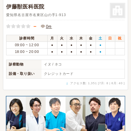
伊藤獣医科医院
愛知県名古屋市名東区山の手1-913
－
0
件
診察時間
月
火
水
木
金
土
日
祝
09:00 ~ 12:00
●
●
●
●
●
●
18:00 ~ 20:00
●
●
●
●
●
●
診察動物
イヌ / ネコ
設備・取り扱い
クレジットカード
↓
アクセス数: 1,351 [7月: 8 | 6月: 40 ]