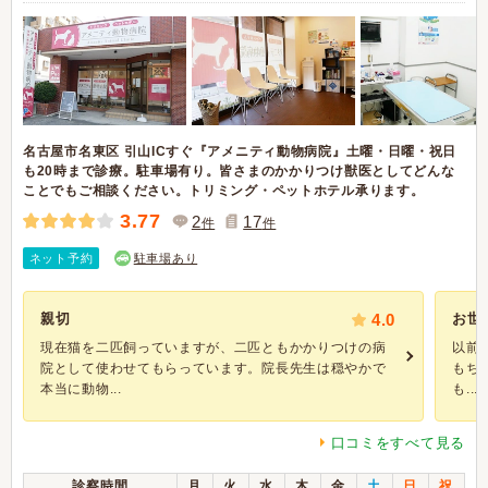
名古屋市名東区 引山ICすぐ『アメニティ動物病院』土曜・日曜・祝日
も20時まで診療。駐車場有り。皆さまのかかりつけ獣医としてどんな
ことでもご相談ください。トリミング・ペットホテル承ります。
3.77
2
17
件
件
ネット予約
駐車場あり
親切
4.0
お世
現在猫を二匹飼っていますが、二匹ともかかりつけの病
以前
院として使わせてもらっています。院長先生は穏やかで
もち
本当に動物...
も...
口コミをすべて見る
診察時間
月
火
水
木
金
土
日
祝