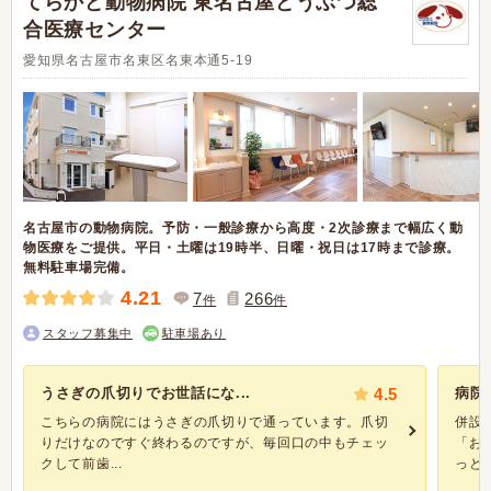
てらかど動物病院 東名古屋どうぶつ総
合医療センター
愛知県名古屋市名東区名東本通5-19
名古屋市の動物病院。予防・一般診療から高度・2次診療まで幅広く動
物医療をご提供。平日・土曜は19時半、日曜・祝日は17時まで診療。
無料駐車場完備。
4.21
7
266
件
件
スタッフ募集中
駐車場あり
うさぎの爪切りでお世話にな...
4.5
病院
こちらの病院にはうさぎの爪切りで通っています。爪切
併設
りだけなのですぐ終わるのですが、毎回口の中もチェッ
「お
クして前歯...
っと安