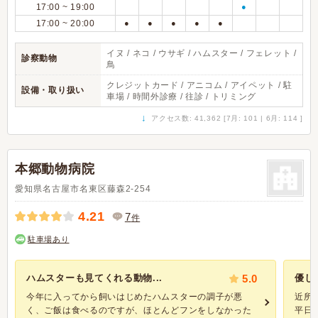
17:00 ~ 19:00
●
17:00 ~ 20:00
●
●
●
●
●
イヌ / ネコ / ウサギ / ハムスター / フェレット /
診察動物
鳥
クレジットカード / アニコム / アイペット / 駐
設備・取り扱い
車場 / 時間外診療 / 往診 / トリミング
↓
アクセス数: 41,362 [7月: 101 | 6月: 114 ]
本郷動物病院
愛知県名古屋市名東区藤森2-254
4.21
7
件
駐車場あり
ハムスターも見てくれる動物...
5.0
優し
今年に入ってから飼いはじめたハムスターの調子が悪
近所
く、ご飯は食べるのですが、ほとんどフンをしなかった
平日