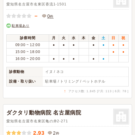
愛知県名古屋市名東区香流1-1501
－
0
件
駐車場あり
診察時間
月
火
水
木
金
土
日
祝
09:00 ~ 12:00
●
●
●
●
●
●
●
15:00 ~ 18:00
●
●
16:00 ~ 20:00
●
●
●
●
●
診察動物
イヌ / ネコ
設備・取り扱い
駐車場 / トリミング / ペットホテル
↑
アクセス数: 1,845 [7月: 113 | 6月: 78 ]
ダクタリ動物病院 名古屋病院
愛知県名古屋市名東区亀の井2-271
2.93
2
件