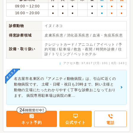
09:00 ~ 12:00
●
●
●
●
●
●
●
16:00 ~ 20:00
●
●
●
●
●
●
●
診察動物
イヌ / ネコ
得意診察領域
皮膚系疾患 / 消化器系疾患 / 血液・免疫系疾患
クレジットカード / アニコム / アイペット / 予
設備・取り扱い
約可能 / 駐車場 / 救急・夜間 / 時間外診療 / 往
診 / トリミング / ペットホテル
↓
アクセス数: 37,617 [7月: 101 | 6月: 143 ]
オススメ
名古屋市名東区の『アメニティ動物病院』は、引山IC近くの
動物病院です。 土曜・日曜・祝日も20時まで、飼い主様と
動物の立場にたったわかりやすく丁寧な診療おこなっており
ます。 病院専用駐車場は病院の東...
ネット予約
公式サイト
電話