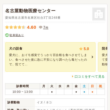
名古屋動物医療センター
愛知県名古屋市名東区社台3丁目248番
4.60
7
件
駐車場あり
犬の誤食
5.0
院長
愛犬に、おイモ感覚でうっかり百合根を食べさせてしま
愛犬
い、食べさせた後に急に不安になり調べたら毒だったの
て受
で、慌てて...
動物が.
口コミをすべて見る
診察時間
月
火
水
木
金
土
日
祝
10:00 ~ 13:00
●
●
●
●
診察動物
イヌ / ネコ