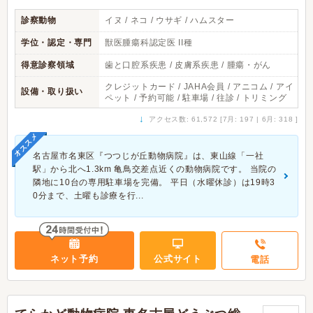
診察動物
イヌ / ネコ / ウサギ / ハムスター
学位・認定・専門
獣医腫瘍科認定医 II種
得意診察領域
歯と口腔系疾患 / 皮膚系疾患 / 腫瘍・がん
クレジットカード / JAHA会員 / アニコム / アイ
設備・取り扱い
ペット / 予約可能 / 駐車場 / 往診 / トリミング
↓
アクセス数: 61,572 [7月: 197 | 6月: 318 ]
オススメ
名古屋市名東区『つつじが丘動物病院』は、東山線「一社
駅」から北へ1.3km 亀鳥交差点近くの動物病院です。 当院の
隣地に10台の専用駐車場を完備。 平日（水曜休診）は19時3
0分まで、土曜も診療を行...
ネット予約
公式サイト
電話