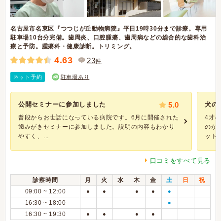
名古屋市名東区『つつじが丘動物病院』平日19時30分まで診療。専用
駐車場10台分完備。歯周炎、口腔腫瘍、歯周病などの総合的な歯科治
療と予防。腫瘍科・健康診断。トリミング。
4.63
23
件
ネット予約
駐車場あり
公開セミナーに参加しました
5.0
犬の
普段からお世話になっている病院です。6月に開催された
4才
歯みがきセミナーに参加しました。説明の内容もわかり
のか
やすく、...
ットで.
口コミをすべて見る
診察時間
月
火
水
木
金
土
日
祝
09:00 ~ 12:00
●
●
●
●
●
16:30 ~ 18:00
●
16:30 ~ 19:30
●
●
●
●