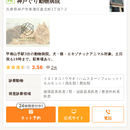
神戸ぐり動物病院
PR
兵庫県神戸市東灘区森北町1丁目7-2
甲南山手駅3分の動物病院。犬・猫・エキゾチックアニマル対象。土日
祝も19時まで。駐車場あり。
3.56
2
件
イヌ / ネコ / ウサギ / ハムスター / フェレット /
診察動物
モルモット / 両生類 / 爬虫類
循環器系疾患 / 腎・泌尿器系疾患 / 整形外科系
得意診察領域
疾患
ネット予約
公式サイト
電話