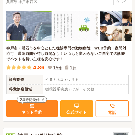
兵庫県神戸市西区
神戸市・明石市を中心とした往診専門の動物病院 WEB予約・夜間対
応可 通院時間や待ち時間なし！いつもと変わらないご自宅での診療
でペットも飼い主様も安心です！
4.86
15
1
件
件
診察動物
イヌ / ネコ / ウサギ
得意診察領域
循環器系疾患 / けが・その他
ネット予約
公式サイト
電話