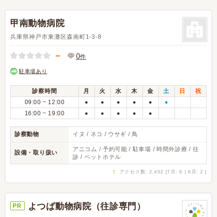
甲南動物病院
兵庫県神戸市東灘区森南町1-3-8
－
0
件
駐車場あり
診察時間
月
火
水
木
金
土
日
祝
09:00 ~ 12:00
●
●
●
●
●
●
16:00 ~ 19:00
●
●
●
●
●
診察動物
イヌ / ネコ / ウサギ / 鳥
アニコム / 予約可能 / 駐車場 / 時間外診療 / 往
設備・取り扱い
診 / ペットホテル
↑
アクセス数: 2,402 [7月: 6 | 6月: 2 ]
よつば動物病院（往診専門）
PR