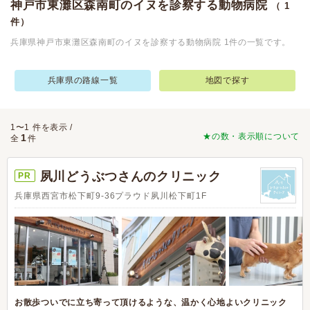
神戸市東灘区森南町のイヌを診察する動物病院
（ 1
件）
兵庫県神戸市東灘区森南町のイヌを診察する動物病院 1件の一覧です。
兵庫県の路線一覧
地図で探す
1〜1 件を表示 /
★の数・表示順について
1
全
件
夙川どうぶつさんのクリニック
PR
兵庫県西宮市松下町9-36プラウド夙川松下町1F
お散歩ついでに立ち寄って頂けるような、温かく心地よいクリニック