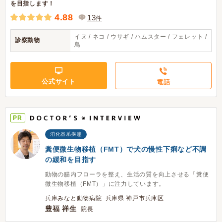
を目指します！
4.88
13
件
イヌ / ネコ / ウサギ / ハムスター / フェレット /
診察動物
鳥
公式サイト
電話
PR
消化器系疾患
糞便微生物移植（FMT）で犬の慢性下痢など不調
の緩和を目指す
動物の腸内フローラを整え、生活の質を向上させる「糞便
微生物移植（FMT）」に注力しています。
兵庫みなと動物病院 兵庫県 神戸市兵庫区
豊福 祥生
院長