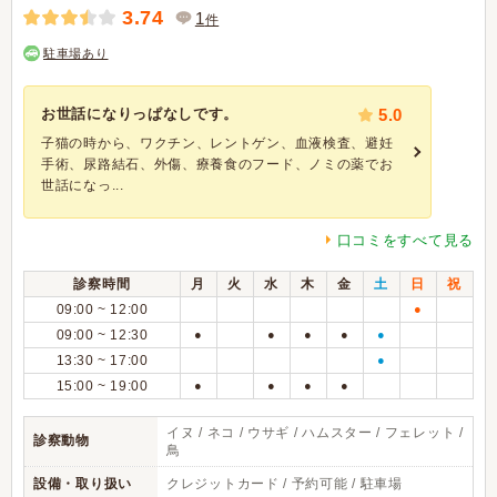
3.74
1
件
駐車場あり
お世話になりっぱなしです。
5.0
子猫の時から、ワクチン、レントゲン、血液検査、避妊
手術、尿路結石、外傷、療養食のフード、ノミの薬でお
世話になっ...
口コミをすべて見る
診察時間
月
火
水
木
金
土
日
祝
09:00 ~ 12:00
●
09:00 ~ 12:30
●
●
●
●
●
13:30 ~ 17:00
●
15:00 ~ 19:00
●
●
●
●
イヌ / ネコ / ウサギ / ハムスター / フェレット /
診察動物
鳥
設備・取り扱い
クレジットカード / 予約可能 / 駐車場