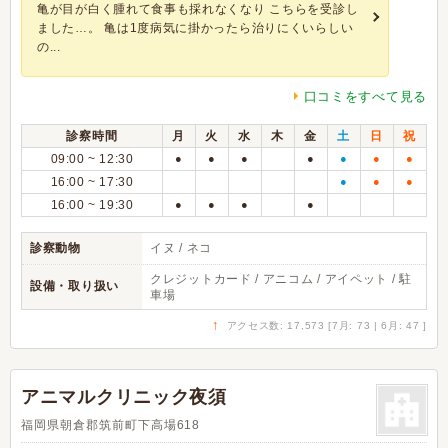
亀が目が白く腫れて食事も採れなくなり こちらを受診し
ました…。 亀は1度病気に掛かったら治りにくいらしい
の...
口コミをすべて見る
診察時間
月
火
水
木
金
土
日
祝
09:00 ~ 12:30
●
●
●
●
●
●
●
16:00 ~ 17:30
●
●
●
16:00 ~ 19:30
●
●
●
●
診察動物
イヌ / ネコ
クレジットカード / アニコム / アイペット / 駐
設備・取り扱い
車場
↑
アクセス数: 17,573 [7月: 73 | 6月: 47 ]
アニマルクリニック夜須
福岡県朝倉郡筑前町下高場618