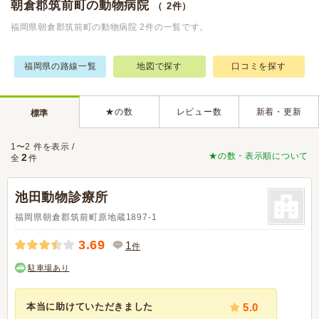
朝倉郡筑前町の動物病院
（ 2件）
福岡県朝倉郡筑前町の動物病院 2件の一覧です。
福岡県の路線一覧
地図で探す
口コミを探す
★の数
レビュー数
新着・更新
標準
1〜2 件を表示 /
★の数・表示順について
2
全
件
池田動物診療所
福岡県朝倉郡筑前町原地蔵1897-1
3.69
1
件
駐車場あり
本当に助けていただきました
5.0