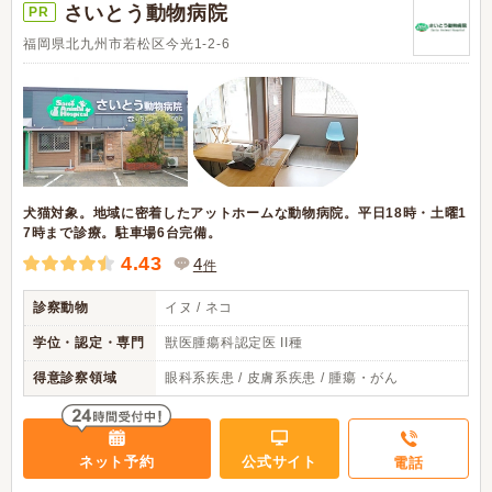
さいとう動物病院
PR
福岡県北九州市若松区今光1-2-6
犬猫対象。地域に密着したアットホームな動物病院。平日18時・土曜1
7時まで診療。駐車場6台完備。
4.43
4
件
診察動物
イヌ / ネコ
学位・認定・専門
獣医腫瘍科認定医 II種
得意診察領域
眼科系疾患 / 皮膚系疾患 / 腫瘍・がん
ネット予約
公式サイト
電話