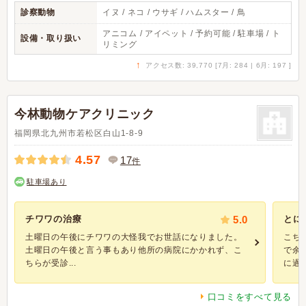
診察動物
イヌ / ネコ / ウサギ / ハムスター / 鳥
アニコム / アイペット / 予約可能 / 駐車場 / ト
設備・取り扱い
リミング
↑
アクセス数: 39,770 [7月: 284 | 6月: 197 ]
今林動物ケアクリニック
福岡県北九州市若松区白山1-8-9
4.57
17
件
駐車場あり
チワワの治療
5.0
とに
土曜日の午後にチワワの大怪我でお世話になりました。
こち
土曜日の午後と言う事もあり他所の病院にかかれず、こ
で余
ちらが受診...
に過剰.
口コミをすべて見る