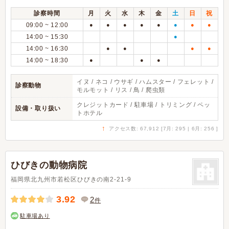
診察時間
月
火
水
木
金
土
日
祝
09:00 ~ 12:00
●
●
●
●
●
●
●
●
14:00 ~ 15:30
●
14:00 ~ 16:30
●
●
●
●
14:00 ~ 18:30
●
●
●
イヌ / ネコ / ウサギ / ハムスター / フェレット /
診察動物
モルモット / リス / 鳥 / 爬虫類
クレジットカード / 駐車場 / トリミング / ペッ
設備・取り扱い
トホテル
↑
アクセス数: 67,912 [7月: 295 | 6月: 256 ]
ひびきの動物病院
福岡県北九州市若松区ひびきの南2-21-9
3.92
2
件
駐車場あり