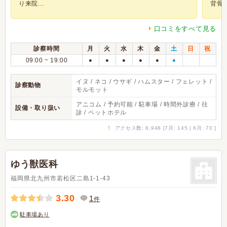
り来院...
背骨が.
口コミをすべて見る
診察時間
月
火
水
木
金
土
日
祝
09:00 ~ 19:00
●
●
●
●
●
●
イヌ / ネコ / ウサギ / ハムスター / フェレット /
診察動物
モルモット
アニコム / 予約可能 / 駐車場 / 時間外診療 / 往
設備・取り扱い
診 / ペットホテル
↑
アクセス数: 8,948 [7月: 145 | 6月: 70 ]
ゆう獣医科
福岡県北九州市若松区二島1-1-43
3.30
1
件
駐車場あり