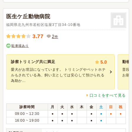
医生ケ丘動物病院
福岡県北九州市若松区塩屋3丁目34-10番地
3.77
2
件
駐車場あり
診察トリミング共に満足
5.0
動物
愛犬がお世話になっています。 トリミングやペットホテ
普段
ルもされている為、飼い主としては安心して預けられる
お願
為助か...
口コミをすべて見る
診察時間
月
火
水
木
金
土
日
祝
09:00 ~ 12:30
●
●
●
●
●
●
●
16:00 ~ 19:00
●
●
●
●
●