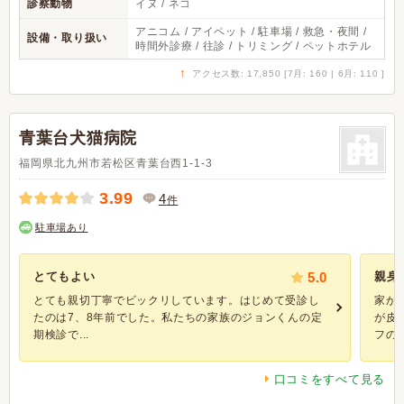
診察動物
イヌ / ネコ
アニコム / アイペット / 駐車場 / 救急・夜間 /
設備・取り扱い
時間外診療 / 往診 / トリミング / ペットホテル
↑
アクセス数: 17,850 [7月: 160 | 6月: 110 ]
青葉台犬猫病院
福岡県北九州市若松区青葉台西1-1-3
3.99
4
件
駐車場あり
とてもよい
5.0
親身
とても親切丁寧でビックリしています。はじめて受診し
家か
たのは7、8年前でした。私たちの家族のジョンくんの定
が皮
期検診で...
フのア
口コミをすべて見る