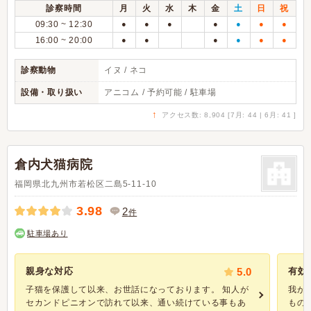
診察時間
月
火
水
木
金
土
日
祝
09:30 ~ 12:30
●
●
●
●
●
●
●
16:00 ~ 20:00
●
●
●
●
●
●
診察動物
イヌ / ネコ
設備・取り扱い
アニコム / 予約可能 / 駐車場
↑
アクセス数: 8,904 [7月: 44 | 6月: 41 ]
倉内犬猫病院
福岡県北九州市若松区二島5-11-10
3.98
2
件
駐車場あり
親身な対応
5.0
有効
子猫を保護して以来、お世話になっております。 知人が
我が
セカンドピニオンで訪れて以来、通い続けている事もあ
もの