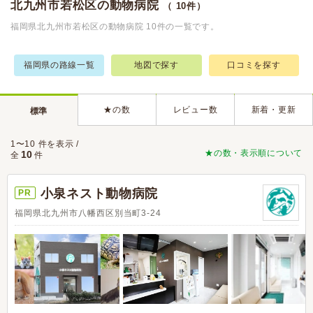
北九州市若松区の動物病院
（ 10件）
福岡県北九州市若松区の動物病院 10件の一覧です。
福岡県の路線一覧
地図で探す
口コミを探す
★の数
レビュー数
新着・更新
標準
1〜10 件を表示 /
★の数・表示順について
10
全
件
小泉ネスト動物病院
PR
福岡県北九州市八幡西区別当町3-24