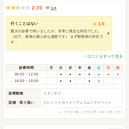
2.70
1
件
行くことはない
1.5
愛犬の診察で伺いましたが、非常に残念な対応でした。
（以下、新規の個人的な感想です） まず獣医師の対応で
す...
口コミをすべて見る
診察時間
月
火
水
木
金
土
日
祝
09:00 ~ 12:00
●
●
●
●
●
●
●
16:00 ~ 18:00
●
●
●
●
診察動物
イヌ / ネコ
設備・取り扱い
クレジットカード / アニコム / アイペット
↓
アクセス数: 1,709 [7月: 134 | 6月: 176 ]