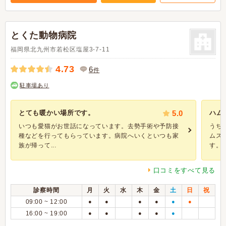
とくた動物病院
福岡県北九州市若松区塩屋3-7-11
4.73
6
件
駐車場あり
とても暖かい場所です。
5.0
ハム
いつも愛猫がお世話になっています。去勢手術や予防接
うち
種などを行ってもらっています。病院へいくといつも家
ムス
族が帰って...
す。 .
口コミをすべて見る
診察時間
月
火
水
木
金
土
日
祝
09:00 ~ 12:00
●
●
●
●
●
●
16:00 ~ 19:00
●
●
●
●
●