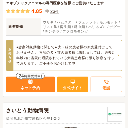
エキゾチックアニマルの専門医療を皆様にご提供いたします
4.85
23
件
ウサギ / ハムスター / フェレット / モルモット /
診察動物
リス / 鳥 / 両生類 / 爬虫類 / ハリネズミ / デグー
/ チンチラ / フクロモモンガ
●診察対象動物に関して● 犬・猫の患者様の新患受付はして
お
おりません。 再診の犬・猫の患者様に関しましては、過去2
知
ら
年以内に当院に通院されている犬猫患者様に限り診療を行っ
せ
ております。 ご不便をおかけして申...
ネット予約
公式サイト
電話
さいとう動物病院
福岡県北九州市若松区今光1-2-6