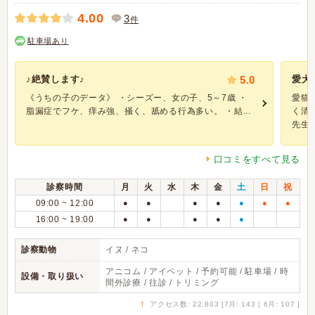
4.00
3
件
駐車場あり
♪絶賛します♪
5.0
愛犬
《うちの子のデータ》 ・シーズー、女の子、5～7歳 ・
愛猫
脂漏症でフケ、痒み強、掻く、舐める行為多い。 ・結...
く清
先生で.
口コミをすべて見る
診察時間
月
火
水
木
金
土
日
祝
09:00 ~ 12:00
●
●
●
●
●
●
●
16:00 ~ 19:00
●
●
●
●
●
診察動物
イヌ / ネコ
アニコム / アイペット / 予約可能 / 駐車場 / 時
設備・取り扱い
間外診療 / 往診 / トリミング
↑
アクセス数: 22,803 [7月: 143 | 6月: 107 ]