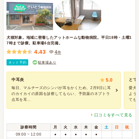
犬猫対象。地域に密着したアットホームな動物病院。平日18時・土曜1
7時まで診療。駐車場6台完備。
4.43
4
件
ネット予約
駐車場あり
中耳炎
5.0
とて
毎日、マルチーズのシンバが耳をかくため、2月9日に耳
愛犬
のカイカイの原因を診察してもらい、予防薬のネプトラ
よう
点耳を耳...
ても..
口コミをすべて見る
診察時間
月
火
水
木
金
土
日
祝
09:00 ~ 12:00
●
●
●
●
●