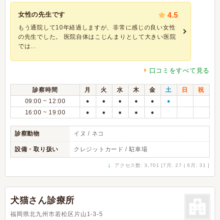
女性の先生です
4.5
もう通院して10年経過しますが、非常に感じの良い女性
の先生でした。 医院自体はこじんまりとして大きい医院
では...
口コミをすべて見る
診察時間
月
火
水
木
金
土
日
祝
09:00 ~ 12:00
●
●
●
●
●
●
16:00 ~ 19:00
●
●
●
●
●
診察動物
イヌ / ネコ
設備・取り扱い
クレジットカード / 駐車場
↓
アクセス数: 3,701 [7月: 27 | 6月: 31 ]
犬猫さん診療所
福岡県北九州市若松区片山1-3-5