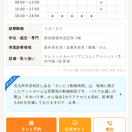
09:00 ~ 13:00
●
15:00 ~ 17:00
●
16:00 ~ 18:00
●
●
●
●
●
診察動物
イヌ / ネコ
学位・認定・専門
獣医腫瘍科認定医 II種
得意診察領域
眼科系疾患 / 皮膚系疾患 / 腫瘍・がん
クレジットカード / アニコム / アイペット / 予
設備・取り扱い
約可能 / 駐車場
↑
アクセス数: 16,545 [7月: 246 | 6月: 221 ]
オススメ
北九州市若松区にある『さいとう動物病院』は、地域に根ざ
したアットホームな雰囲気の動物病院です。 バスでお越しの
際は「今光バス停」から徒歩1分でアクセスも良好。駐車場
も6台分完備しておりますので、お車...
ネット予約
公式サイト
電話