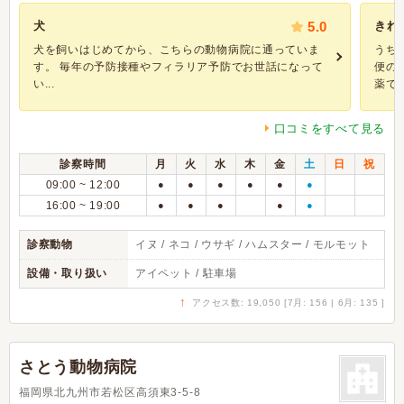
犬
5.0
きれ
犬を飼いはじめてから、こちらの動物病院に通っていま
うち
す。 毎年の予防接種やフィラリア予防でお世話になって
便の
い...
薬での
口コミをすべて見る
診察時間
月
火
水
木
金
土
日
祝
09:00 ~ 12:00
●
●
●
●
●
●
16:00 ~ 19:00
●
●
●
●
●
診察動物
イヌ / ネコ / ウサギ / ハムスター / モルモット
設備・取り扱い
アイペット / 駐車場
↑
アクセス数: 19,050 [7月: 156 | 6月: 135 ]
さとう動物病院
福岡県北九州市若松区高須東3-5-8