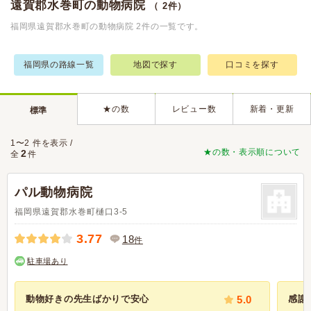
遠賀郡水巻町の動物病院
（ 2件）
福岡県遠賀郡水巻町の動物病院 2件の一覧です。
福岡県の路線一覧
地図で探す
口コミを探す
★の数
レビュー数
新着・更新
標準
1〜2 件を表示 /
★の数・表示順について
2
全
件
パル動物病院
福岡県遠賀郡水巻町樋口3-5
3.77
18
件
駐車場あり
動物好きの先生ばかりで安心
5.0
感謝