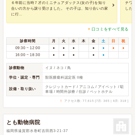
６年前に当時７才のミニチュアダックス(女の子)を知り
チワ
合いの方から譲り受けました。 その子は、知り合いの家
した
に行...
口コミをすべて見る
診察時間
月
火
水
木
金
土
日
祝
09:30 ~ 12:00
●
●
●
●
●
●
●
16:00 ~ 18:30
●
●
●
●
●
診察動物
イヌ / ネコ / 鳥
学位・認定・専門
獣医腫瘍科認定医 II種
クレジットカード / アニコム / アイペット / 駐
設備・取り扱い
車場 / 時間外診療 / 往診 / ペットホテル
↑
アクセス数: 77,615 [7月: 365 | 6月: 318 ]
とも動物病院
福岡県遠賀郡水巻町吉田西3-21-37