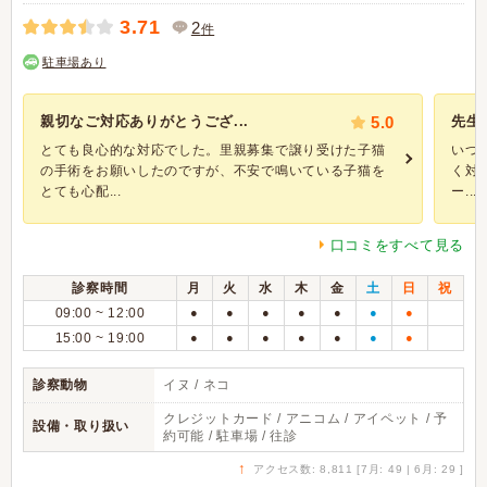
3.71
2
件
駐車場あり
親切なご対応ありがとうござ...
5.0
先生
とても良心的な対応でした。里親募集で譲り受けた子猫
いつ
の手術をお願いしたのですが、不安で鳴いている子猫を
く対
とても心配...
ー...
口コミをすべて見る
診察時間
月
火
水
木
金
土
日
祝
09:00 ~ 12:00
●
●
●
●
●
●
●
15:00 ~ 19:00
●
●
●
●
●
●
●
診察動物
イヌ / ネコ
クレジットカード / アニコム / アイペット / 予
設備・取り扱い
約可能 / 駐車場 / 往診
↑
アクセス数: 8,811 [7月: 49 | 6月: 29 ]