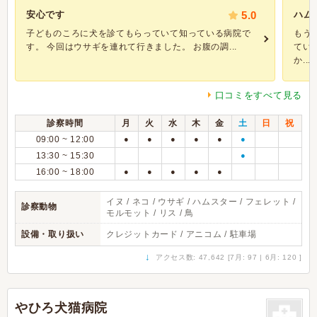
安心です
5.0
ハム
子どものころに犬を診てもらっていて知っている病院で
もう
す。 今回はウサギを連れて行きました。 お腹の調...
てい
か...
口コミをすべて見る
診察時間
月
火
水
木
金
土
日
祝
09:00 ~ 12:00
●
●
●
●
●
●
13:30 ~ 15:30
●
16:00 ~ 18:00
●
●
●
●
●
イヌ / ネコ / ウサギ / ハムスター / フェレット /
診察動物
モルモット / リス / 鳥
設備・取り扱い
クレジットカード / アニコム / 駐車場
↓
アクセス数: 47,642 [7月: 97 | 6月: 120 ]
やひろ犬猫病院