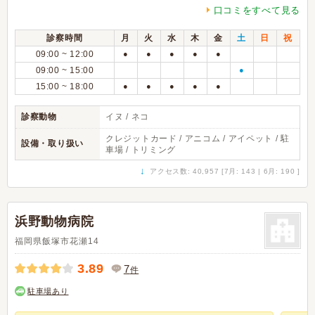
口コミをすべて見る
診察時間
月
火
水
木
金
土
日
祝
09:00 ~ 12:00
●
●
●
●
●
09:00 ~ 15:00
●
15:00 ~ 18:00
●
●
●
●
●
診察動物
イヌ / ネコ
クレジットカード / アニコム / アイペット / 駐
設備・取り扱い
車場 / トリミング
↓
アクセス数: 40,957 [7月: 143 | 6月: 190 ]
浜野動物病院
福岡県飯塚市花瀬14
3.89
7
件
駐車場あり