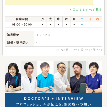
口コミをすべて見る
診察時間
月
火
水
木
金
土
日
祝
08:00 ~ 20:00
●
●
●
●
●
●
診察動物
イヌ / ネコ
設備・取り扱い
-
←
アクセス数: 7,961 [7月: 81 | 6月: 81 ]