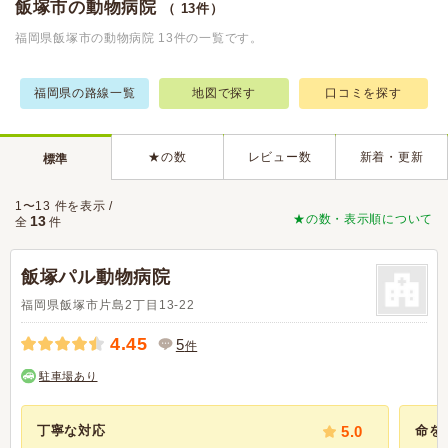
飯塚市の動物病院
（ 13件）
福岡県飯塚市の動物病院 13件の一覧です。
福岡県の路線一覧
地図で探す
口コミを探す
★の数
レビュー数
新着・更新
標準
1〜13 件を表示 /
★の数・表示順について
13
全
件
飯塚パル動物病院
福岡県飯塚市片島2丁目13-22
4.45
5
件
駐車場あり
丁寧な対応
5.0
命を