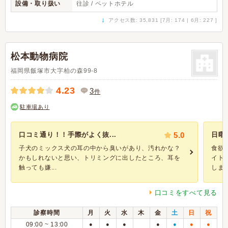
設備・取り扱い
往診 / ペットホテル
↓
アクセス数: 35,831 [7月: 174 | 6月: 227 ]
松本動物病院
福岡県飯塚市大字柏の森99-8
4.23
3
件
駐車場あり
口コミ通り！！手際がよく抜...
5.0
日曜
子犬のミックス犬の耳の中から臭いがあり、汚れかな？
食欲
かもしれないと思い、トリミングに出したところ、耳を
イト
触っても嫌...
しまし
口コミをすべて見る
診察時間
月
火
水
木
金
土
日
祝
09:00 ~ 13:00
●
●
●
●
●
●
●