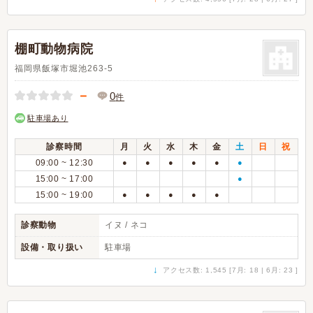
棚町動物病院
福岡県飯塚市堀池263-5
－
0
件
駐車場あり
診察時間
月
火
水
木
金
土
日
祝
09:00 ~ 12:30
●
●
●
●
●
●
15:00 ~ 17:00
●
15:00 ~ 19:00
●
●
●
●
●
診察動物
イヌ / ネコ
設備・取り扱い
駐車場
↓
アクセス数: 1,545 [7月: 18 | 6月: 23 ]