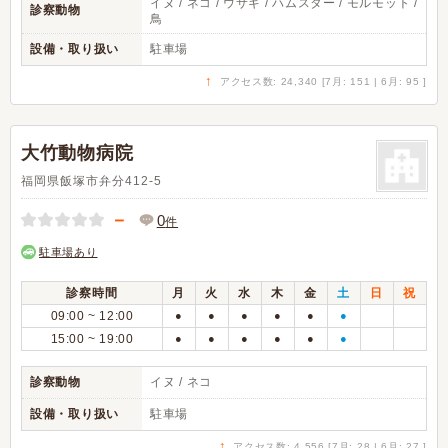
イヌ / ネコ / ウサギ / ハムスター / モルモット /
診察動物
鳥
設備・取り扱い
駐車場
↑
アクセス数: 24,340 [7月: 151 | 6月: 95 ]
大竹動物病院
福岡県飯塚市弁分412-5
－
0
件
駐車場あり
診察時間
月
火
水
木
金
土
日
祝
09:00 ~ 12:00
●
●
●
●
●
●
15:00 ~ 19:00
●
●
●
●
●
●
診察動物
イヌ / ネコ
設備・取り扱い
駐車場
↑
アクセス数: 4,556 [7月: 28 | 6月: 27 ]