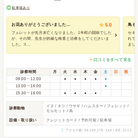
駐車場あり
お花ありがとうございました...
5.0
鳥も
フェレットが先月末亡くなりました。1年程の闘病でした
セキ
が、その間、先生が的確な検査と治療をしてくださいま
れて
した。ス...
ました.
口コミをすべて見る
診察時間
月
火
水
木
金
土
日
祝
09:00 ~ 12:00
●
●
●
●
●
13:00 ~ 16:00
●
15:30 ~ 18:00
●
●
●
●
イヌ / ネコ / ウサギ / ハムスター / フェレット /
診察動物
モルモット / 鳥
設備・取り扱い
クレジットカード / 予約可能 / 駐車場
↓
アクセス数: 34,135 [7月: 144 | 6月: 211 ]