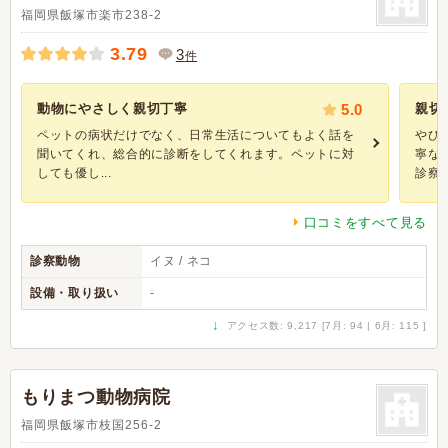
福岡県飯塚市楽市238-2
3.79
3
件
動物にやさしく親切丁寧
5.0
親切
ペットの病状だけでなく、日常生活についてもよく話を
やひ
聞いてくれ、総合的に診断をしてくれます。ペットに対
寧な
しても優し...
診察し
口コミをすべて見る
診察動物
イヌ / ネコ
設備・取り扱い
-
↓
アクセス数: 9,217 [7月: 94 | 6月: 115 ]
もりまつ動物病院
福岡県飯塚市枝国256-2