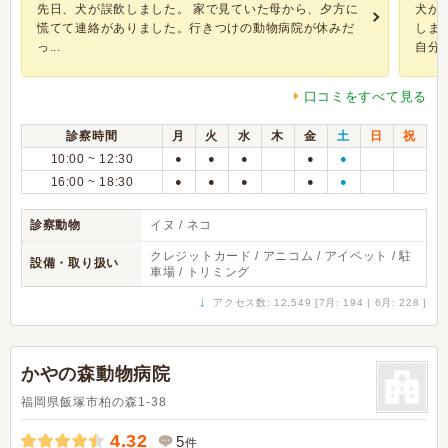
先日、犬が誤飲しました。 家で見ていた母から、夕方に
犬が
慌てて連絡がありました。行きつけの動物病院が休みだ
しま
っ...
自分の
口コミをすべて見る
診察時間
月
火
水
木
金
土
日
祝
10:00 ~ 12:30
●
●
●
●
●
16:00 ~ 18:30
●
●
●
●
●
診察動物
イヌ / ネコ
クレジットカード / アニコム / アイペット / 駐
設備・取り扱い
車場 / トリミング
↓
アクセス数: 12,549 [7月: 194 | 6月: 228 ]
かやの森動物病院
福岡県飯塚市柏の森1-38
4.32
5
件