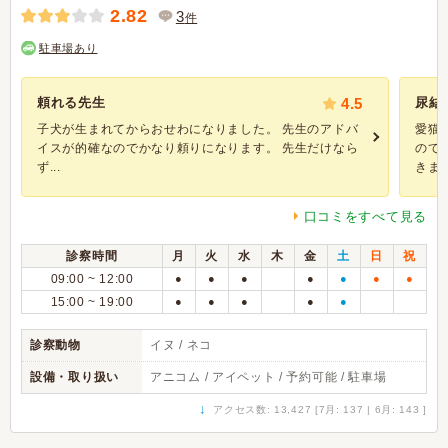
2.82
3
件
駐車場あり
頼れる先生
4.5
尿結
子犬が生まれてからおせわになりました。 先生のアドバ
愛猫
イスが的確なのでかなり頼りになります。 先生だけなら
のて
ず...
きまし
口コミをすべて見る
診察時間
月
火
水
木
金
土
日
祝
09:00 ~ 12:00
●
●
●
●
●
●
●
15:00 ~ 19:00
●
●
●
●
●
診察動物
イヌ / ネコ
設備・取り扱い
アニコム / アイペット / 予約可能 / 駐車場
↓
アクセス数: 13,427 [7月: 137 | 6月: 143 ]