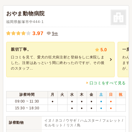
おやま動物病院
福岡県飯塚市中444-1
3.97
9
件
親切丁寧。
5.0
一度
口コミを見て、愛犬の狂犬病注射と登録をしに来院しま
わん
した。注射はあっという間に終わったのですが、その後
ます
のスタッフ...
が、し
口コミをすべて見る
診察時間
月
火
水
木
金
土
日
祝
09:00 ~ 11:30
●
●
●
●
●
●
15:30 ~ 18:30
●
●
●
●
●
イヌ / ネコ / ウサギ / ハムスター / フェレット /
診察動物
モルモット / リス / 鳥