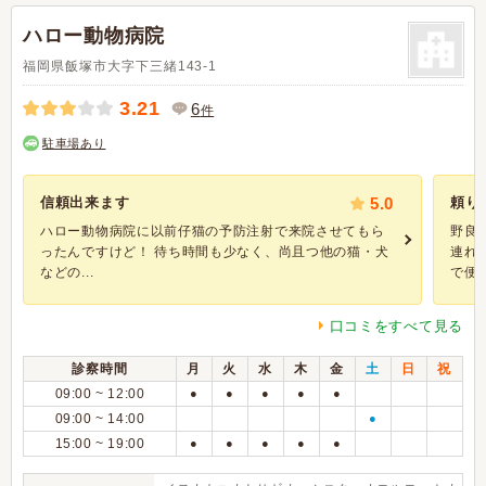
ハロー動物病院
福岡県飯塚市大字下三緒143-1
3.21
6
件
駐車場あり
信頼出来ます
5.0
頼り
ハロー動物病院に以前仔猫の予防注射で来院させてもら
野良
ったんですけど！ 待ち時間も少なく、尚且つ他の猫・犬
連れ
などの...
で便秘.
口コミをすべて見る
診察時間
月
火
水
木
金
土
日
祝
09:00 ~ 12:00
●
●
●
●
●
09:00 ~ 14:00
●
15:00 ~ 19:00
●
●
●
●
●