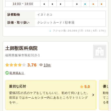
14:00 ~ 18:00
●
●
●
●
●
●
●
診察動物
イヌ / ネコ
設備・取り扱い
クレジットカード / 駐車場
↓
アクセス数: 20,369 [7月: 153 | 6月: 176 ]
土師獣医科病院
福岡県飯塚市秋松313-1
3.76
10
件
駐車場あり
親切な応対
5.0
優し
愛猫2匹の爪のケアをしてもらいに、初めて伺いました。
動物
前回まではホームセンター内にあるところでトリミング
てこ
をや...
る看板.