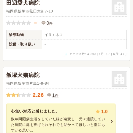
田辺愛犬病院
福岡県飯塚市菰田大新7-10
－
0
件
診察動物
イヌ / ネコ
設備・取り扱い
-
↓
アクセス数: 4,353 [7月: 17 | 6月: 47 ]
飯塚犬猫病院
福岡県飯塚市片島1-8-84
2.26
1
件
心無い対応と感じました。
1.0
数年間闘病生活をしていた猫が急変し、元々通院してい
た病院に匙を投げられそれでも助かってほしいと藁にも
すがる思い...