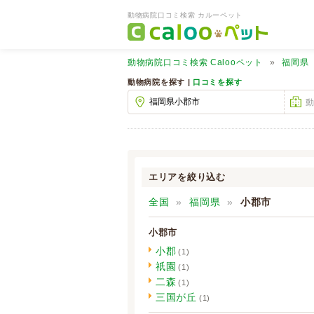
動物病院口コミ検索 カルーペット
動物病院口コミ検索
Calooペット
福岡県
動物病院を探す |
口コミを探す
エリアを絞り込む
全国
福岡県
小郡市
小郡市
小郡
(1)
祇園
(1)
二森
(1)
三国が丘
(1)