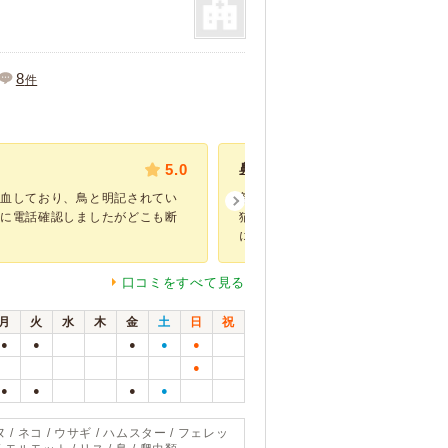
8
件
5.0
鼻風邪を治療していただきました
出血しており、鳥と明記されてい
新しく保護猫を迎えてバタバタして
件に電話確認しましたがどこも断
猫のワクチン接種時期が過ぎ、環境
にも不安定にな...
口コミをすべて見る
月
火
水
木
金
土
日
祝
●
●
●
●
●
●
●
●
●
●
 / ネコ / ウサギ / ハムスター / フェレッ