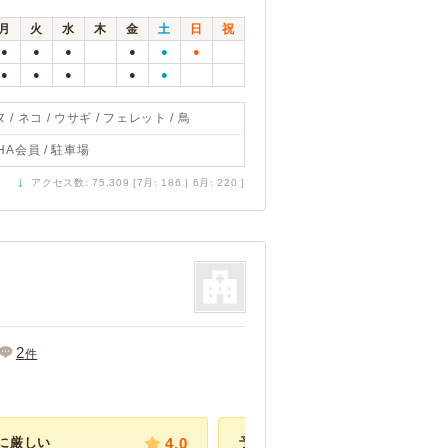
月
火
水
木
金
土
日
祝
●
●
●
●
●
●
●
●
●
●
●
 / ネコ / ウサギ / フェレット / 鳥
HA会員 / 駐車場
↓
アクセス数: 75,309 [7月: 186 | 6月: 220 ]
2
件
に厳しい
4.0
予約制で待たない。