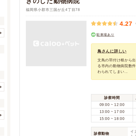
きのした動物病院
福岡県小郡市三国が丘4丁目78
4.27
駐車場あり
北九州市すべて
北九州市門司区
(70)
(8)
北九州市若松区
北九州市戸畑区
(10)
(5)
鳥さんに詳しい
北九州市小倉北区
北九州市小倉南区
(9)
(17)
文鳥の羽付け根から
北九州市八幡東区
北九州市八幡西区
る市内の動物病院数
(4)
(17)
わられてしまい...
福岡市すべて
福岡市東区
(117)
(20)
福岡市博多区
福岡市中央区
(18)
(15)
福岡市南区
福岡市西区
(22)
(16)
イヌ
ネコ
(4)
(4)
診察時間
福岡市城南区
福岡市早良区
(9)
(17)
ウサギ
ハムスター
(2)
(1)
09:00 ~ 12:00
大牟田市
久留米市
(12)
(21)
フェレット
モルモット
13:00 ~ 17:00
(2)
(1)
直方市
飯塚市
(3)
(13)
15:00 ~ 18:00
(0)
(0)
(0)
(0)
田川市
柳川市
(4)
(3)
リス
(0)
(1)
イヌ
(0)
(0)
八女市
筑後市
診察動物
(2)
(5)