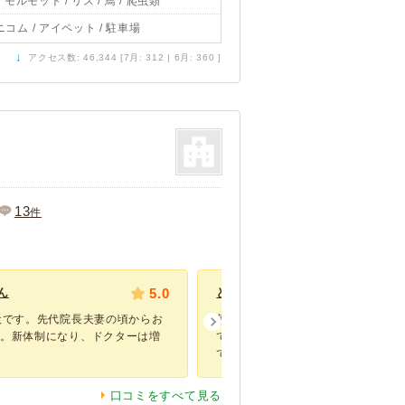
/ モルモット / リス / 鳥 / 爬虫類
ニコム / アイペット / 駐車場
↓
アクセス数: 46,344 [7月: 312 | 6月: 360 ]
13
件
ん
5.0
とてもいい病院です。
犬です。先代院長夫妻の頃からお
朝はいつも開院前から人がならんで
た。新体制になり、ドクターは増
ている患者さんもいるようで安心で
ています。 ...
口コミをすべて見る