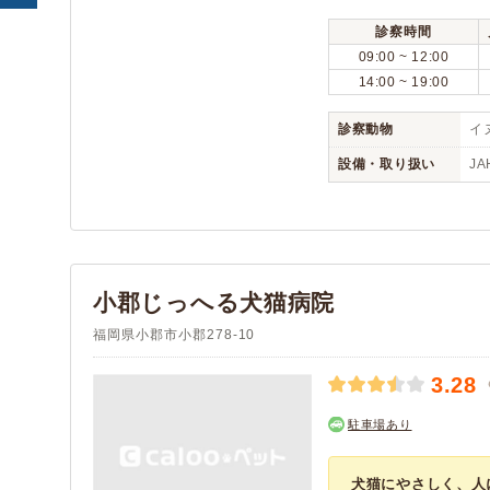
田川郡川崎町
田川郡大任町
(1)
(1)
診察時間
田川郡赤村
京都郡苅田町
(1)
(3)
09:00 ~ 12:00
14:00 ~ 19:00
京都郡みやこ町
築上郡吉富町
(2)
(1)
築上郡築上町
(2)
診察動物
イヌ
設備・取り扱い
JA
小郡じっへる犬猫病院
福岡県小郡市小郡278-10
3.28
駐車場あり
犬猫にやさしく、人