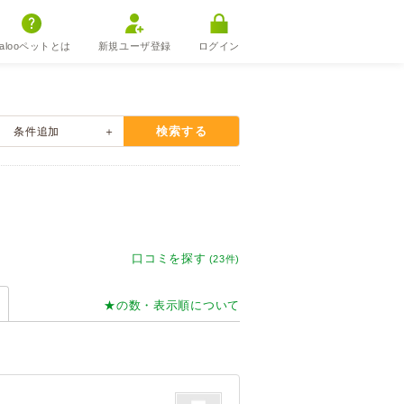
alooペットとは
新規ユーザ登録
ログイン
検索する
条件
追加
口コミを探す
(23件)
★の数・表示順について