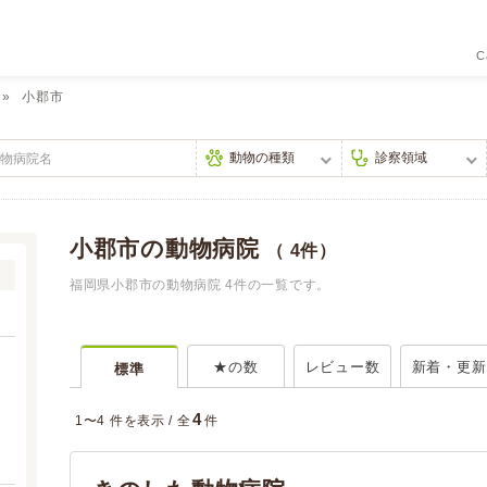
C
小郡市
小郡市の動物病院
（ 4件）
福岡県小郡市の動物病院 4件の一覧です。
★の数
レビュー数
新着・更新
標準
4
1〜4 件を表示 /
全
件