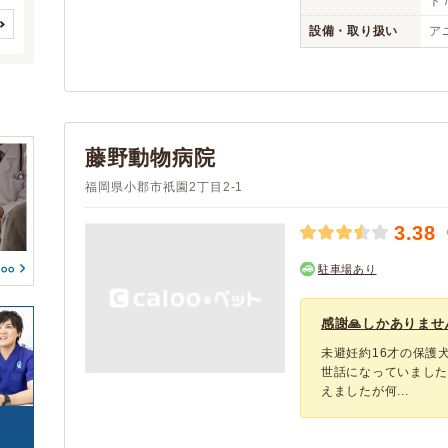
ト 
鳥
(0)
(2)
(0)
(0)
大川市
行橋市
(1)
(7)
爬虫類
設備・取り扱い
ア
(0)
(1)
(0)
豊前市
中間市
アニコム
(1)
(0)
(4)
(1)
(0)
(0)
(0)
筑紫野市
アイペット
春日市
(12)
(1)
(9)
(0)
(0)
(0)
大野城市
宗像市
(10)
(9)
(0)
(0)
予約可能
駐車場
(1)
(3)
太宰府市
古賀市
(6)
(5)
(0)
(0)
藤野動物病院
(0)
(0)
福津市
うきは市
(8)
(2)
(0)
(0)
(0)
(0)
福岡県小郡市祇園2丁目2-1
宮若市
嘉麻市
(2)
(1)
(0)
(0)
(0)
(0)
朝倉市
糸島市
(2)
(11)
(0)
(0)
3.38
(0)
那珂川市
糟屋郡宇美町
(4)
(3)
(0)
(0)
駐車場あり
糟屋郡篠栗町
糟屋郡志免町
(3)
(4)
糟屋郡須惠町
糟屋郡新宮町
(1)
(3)
感謝🙏しかありませ
糟屋郡粕屋町
遠賀郡水巻町
(3)
(2)
未避妊約16才の保護
遠賀郡岡垣町
遠賀郡遠賀町
(2)
(2)
世話になっていまし
鞍手郡鞍手町
嘉穂郡桂川町
(1)
(1)
えましたが何...
朝倉郡筑前町
三潴郡大木町
(2)
(2)
八女郡広川町
田川郡香春町
(1)
(1)