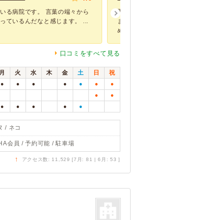
いる病院です。 言葉の端々から
野良猫の避妊手術をお願いしました
ているんだなと感じます。 ...
まえられるかわからない状況だった
め...
口コミをすべて見る
月
火
水
木
金
土
日
祝
●
●
●
●
●
●
●
●
●
●
●
●
●
●
 / ネコ
HA会員 / 予約可能 / 駐車場
↑
アクセス数: 11,529 [7月: 81 | 6月: 53 ]