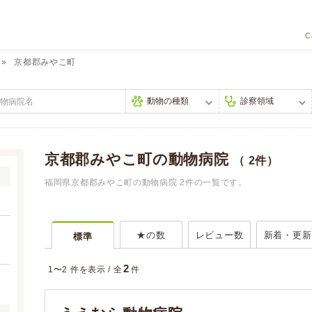
C
京都郡みやこ町
京都郡みやこ町の動物病院
（ 2件）
福岡県京都郡みやこ町の動物病院 2件の一覧です。
★の数
レビュー数
新着・更新
標準
2
1〜2 件を表示 /
全
件