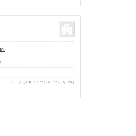
0
件
畜
↓
アクセス数: 1,572 [7月: 12 | 6月: 26 ]