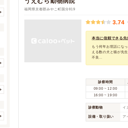
うえむら動物病院
福岡県京都郡みやこ町国分819
北九州市すべて
北九州市門司区
(70)
(8)
3.74
北九州市若松区
北九州市戸畑区
(10)
(5)
北九州市小倉北区
北九州市小倉南区
(9)
(17)
本当に信頼できる先
北九州市八幡東区
北九州市八幡西区
(4)
(17)
もう何年お世話になっ
福岡市すべて
福岡市東区
(117)
(20)
える数の犬と猫が先生
不良...
福岡市博多区
福岡市中央区
(18)
(15)
福岡市南区
福岡市西区
(22)
(16)
イヌ
ネコ
(1)
(1)
福岡市城南区
福岡市早良区
(9)
(17)
(0)
(0)
診察時間
大牟田市
久留米市
(12)
(21)
(0)
(0)
09:00 ~ 12:00
直方市
飯塚市
(3)
(13)
(0)
(0)
16:00 ~ 19:00
(0)
(0)
田川市
柳川市
(4)
(3)
(0)
(0)
(0)
(0)
八女市
筑後市
診察動物
イヌ
(2)
(5)
(0)
(0)
(0)
(0)
大川市
行橋市
(1)
(7)
設備・取り扱い
ア
(0)
(0)
(0)
豊前市
中間市
(1)
(0)
(4)
(0)
家畜
(0)
(0)
(1)