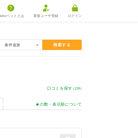
alooペットとは
新規ユーザ登録
ログイン
検索する
条件
追加
口コミを探す
(2件)
★の数・表示順について