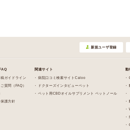
京都郡苅田町
築上郡吉富町
(3)
(1)
築上郡築上町
(2)
新規ユーザ登録
FAQ
関連サイト
動
投稿ガイドライン
病院口コミ検索サイトCaloo
ご質問（FAQ）
ドクターズインタビューペット
約
ペット用CBDオイルサプリメント ペットノール
報保護方針