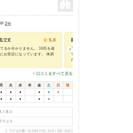
2
件
生です
5.0
臆病なうちの犬にも優しく対応して
てるか分かりません。 10匹を超
飼い犬の怪我がした際に傷口に菌が
にお世話になっています。 体調
てしまい、悪化してしまった際にお
た。 人見知り...
口コミをすべて見る
月
火
水
木
金
土
日
祝
●
●
●
●
●
●
●
●
●
●
●
 / ネコ
イペット
↑
アクセス数: 12,680 [7月: 216 | 6月: 200 ]