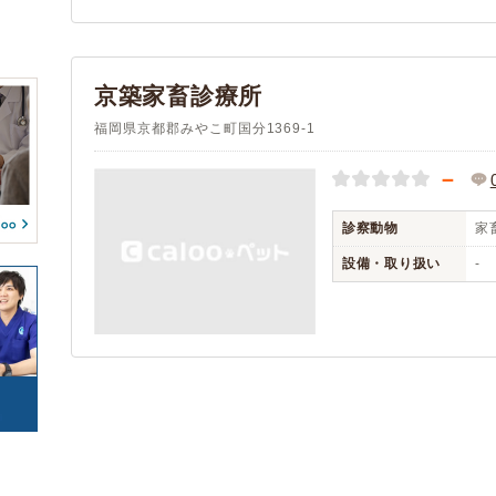
小郡市
アイペット
筑紫野市
(4)
(1)
(12)
(0)
(0)
(0)
春日市
大野城市
(9)
(10)
(0)
(0)
(0)
(0)
宗像市
太宰府市
(9)
(6)
(0)
(0)
京築家畜診療所
(0)
(0)
古賀市
福津市
(5)
(8)
(0)
(0)
(0)
(0)
福岡県京都郡みやこ町国分1369-1
うきは市
宮若市
(2)
(2)
(0)
(0)
(0)
(0)
嘉麻市
朝倉市
(1)
(2)
－
(0)
(0)
(0)
糸島市
那珂川市
(11)
(4)
(0)
(0)
糟屋郡宇美町
糟屋郡篠栗町
診察動物
家
(3)
(3)
糟屋郡志免町
糟屋郡須惠町
(4)
(1)
設備・取り扱い
-
糟屋郡新宮町
糟屋郡粕屋町
(3)
(3)
遠賀郡水巻町
遠賀郡岡垣町
(2)
(2)
遠賀郡遠賀町
鞍手郡鞍手町
(2)
(1)
嘉穂郡桂川町
朝倉郡筑前町
(1)
(2)
三潴郡大木町
八女郡広川町
(2)
(1)
田川郡香春町
田川郡川崎町
(1)
(1)
田川郡大任町
田川郡赤村
(1)
(1)