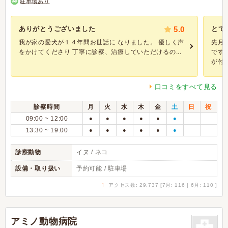
駐車場あり
ありがとうございました
5.0
とて
我が家の愛犬が１４年間お世話に なりました。 優しく声
先月
をかけてくださり 丁寧に診察、治療していただけるの...
です
が付く
口コミをすべて見る
診察時間
月
火
水
木
金
土
日
祝
09:00 ~ 12:00
●
●
●
●
●
●
13:30 ~ 19:00
●
●
●
●
●
●
診察動物
イヌ / ネコ
設備・取り扱い
予約可能 / 駐車場
↑
アクセス数: 29,737 [7月: 116 | 6月: 110 ]
アミノ動物病院