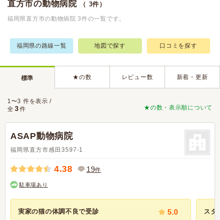
直方市の動物病院
（ 3件）
福岡県直方市の動物病院 3件の一覧です。
福岡県の路線一覧
地図で探す
口コミを探す
★の数
レビュー数
新着・更新
標準
1〜3 件を表示 /
★の数・表示順について
3
全
件
ASAP動物病院
福岡県直方市感田3597-1
4.38
19
件
駐車場あり
実家の猫の体調不良で受診
5.0
スタ