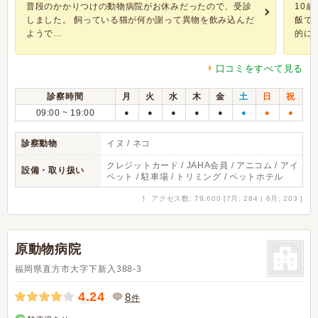
普段のかかりつけの動物病院がお休みだったので、受診
10
しました。 飼っている猫が何か謝って異物を飲み込んだ
飯で
ようで...
的には.
口コミをすべて見る
診察時間
月
火
水
木
金
土
日
祝
09:00 ~ 19:00
●
●
●
●
●
●
●
●
診察動物
イヌ / ネコ
クレジットカード / JAHA会員 / アニコム / アイ
設備・取り扱い
ペット / 駐車場 / トリミング / ペットホテル
↑
アクセス数: 79,600 [7月: 284 | 6月: 203 ]
原動物病院
福岡県直方市大字下新入388-3
4.24
8
件