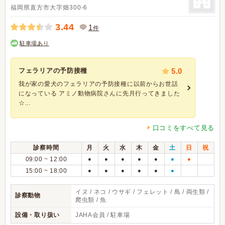
福岡県直方市大字畑300-6
3.44
1
件
駐車場あり
フェラリアの予防接種
5.0
我が家の愛犬のフェラリアの予防接種に以前からお世話
になっている アミノ動物病院さんに先月行ってきました
☆...
口コミをすべて見る
診察時間
月
火
水
木
金
土
日
祝
09:00 ~ 12:00
●
●
●
●
●
●
●
15:00 ~ 18:00
●
●
●
●
●
●
イヌ / ネコ / ウサギ / フェレット / 鳥 / 両生類 /
診察動物
爬虫類 / 魚
設備・取り扱い
JAHA会員 / 駐車場