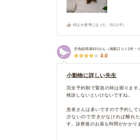
45
人が参考になった （
51
人中）
空色縞瑪瑙910さん（掲載口コミ2件・
4.0
小動物に詳しい先生
完全予約制で緊急の時は困ります
検診しないといけないですね。
患者さんは多いですので予約して
少ないので空きがなければ離れ
す。診察後のお薬も時間がかかりま.