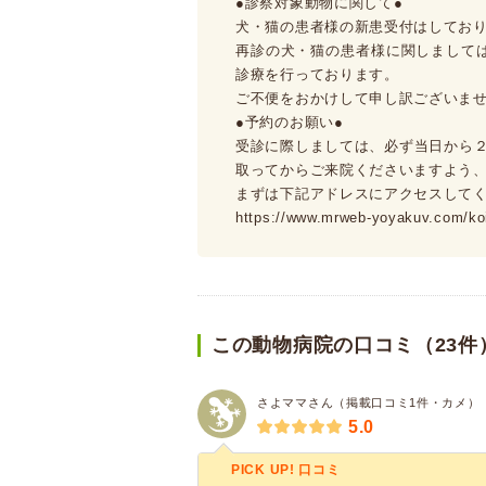
●診察対象動物に関して●
犬・猫の患者様の新患受付はしてお
再診の犬・猫の患者様に関しまして
診療を行っております。
ご不便をおかけして申し訳ございま
●予約のお願い●
受診に際しましては、必ず当日から
取ってからご来院くださいますよう
まずは下記アドレスにアクセスして
https://www.mrweb-yoyakuv.com/koi
この動物病院の口コミ（23件
さよママさん（掲載口コミ1件・カメ）
5.0
PICK UP! 口コミ