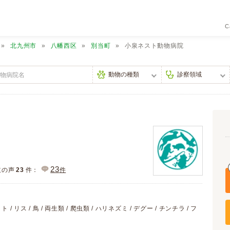
C
北九州市
八幡西区
別当町
小泉ネスト動物病院
23
主の声
23
件：
件
/ リス / 鳥 / 両生類 / 爬虫類 / ハリネズミ / デグー / チンチラ / フ