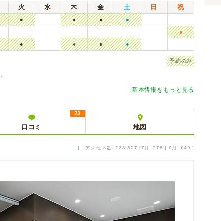
火
水
木
金
土
日
祝
●
●
●
●
●
●
●
●
●
予約のみ
診。
基本情報をもっと見る
23
口コミ
地図
↓
アクセス数: 223,857 [7月: 578 | 6月: 649 ]