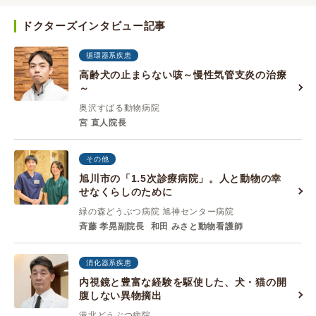
ドクターズインタビュー記事
循環器系疾患
高齢犬の止まらない咳～慢性気管支炎の治療
～
奥沢すばる動物病院
宮 直人院長
その他
旭川市の「1.5次診療病院」。人と動物の幸
せなくらしのために
緑の森どうぶつ病院 旭神センター病院
斉藤 孝晃副院長
和田 みさと動物看護師
消化器系疾患
内視鏡と豊富な経験を駆使した、犬・猫の開
腹しない異物摘出
港北どうぶつ病院