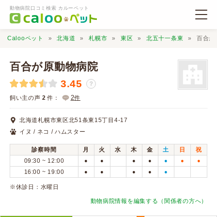
動物病院口コミ検索 カルーペット
Calooペット
北海道
札幌市
東区
北五十一条東
百合が
百合が原動物病院
3.45
？
動物病院検索
2
飼い主の声
2
件：
件
北海道札幌市東区北51条東15丁目4-17
口コミ検索
イヌ / ネコ / ハムスター
診察時間
月
火
水
木
金
土
日
祝
Calooペットとは？
09:30 ~ 12:00
●
●
●
●
●
●
●
16:00 ~ 19:00
●
●
●
●
●
口コミ投稿
※休診日：水曜日
動物病院情報を編集する（関係者の方へ）