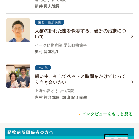
新井 勇人院長
歯と口腔系疾患
犬猫の折れた歯を保存する、破折の治療につ
いて
パーク動物病院 愛知動物歯科
奥村 聡基先生
その他
飼い主、そしてペットと時間をかけてじっく
り向き合いたい
上野の森どうぶつ病院
内村 祐介院長
諌山 紀子先生
インタビューをもっと見る