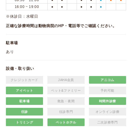
09:30 ~ 12:00
16:00 ~ 19:00
●
●
●
●
●
※休診日：水曜日
正確な診療時間は動物病院のHP・電話等でご確認ください。
駐車場
あり
設備・取り扱い
クレジットカード
JAHA会員
アニコム
アイペット
ペット&ファミリー
予約可能
駐車場
救急・夜間
時間外診療
往診
往診専門
オンライン診療
トリミング
ペットホテル
二次診療専門