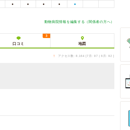
●
●
●
●
●
す
動物病院情報を編集する（関係者の方へ）
3
口コミ
地図
↑
アクセス数: 8,164 [7月: 97 | 6月: 92 ]