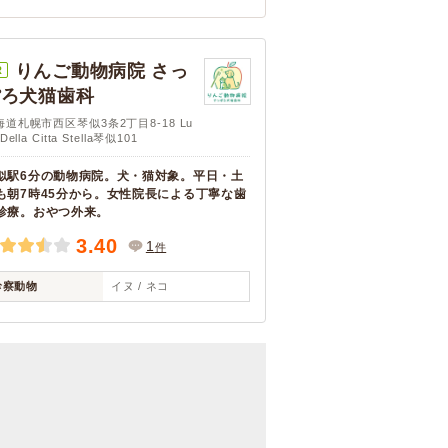
りんご動物病院 さっ
R
ぽろ犬猫歯科
海道札幌市西区琴似3条2丁目8-18 Lu
Della Citta Stella琴似101
似駅6分の動物病院。犬・猫対象。平日・土
も朝7時45分から。女性院長による丁寧な歯
診療。おやつ外来。
3.40
1
件
診察動物
イヌ / ネコ