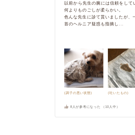
以前から先生の腕には信頼をして
何よりものごしが柔らかい。
色んな先生に診て貰いましたが、
首のヘルニア疑惑も指摘し...
(調子の悪い状態)
(吐いたもの)
8
人が参考になった （
10
人中）