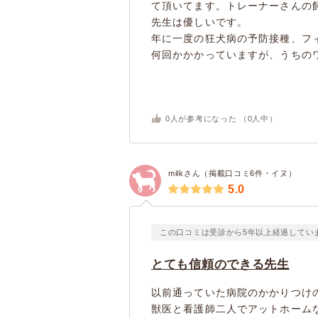
て頂いてます。トレーナーさんの
先生は優しいです。
年に一度の狂犬病の予防接種、フ
何回かかかっていますが、うちのワ
0
人が参考になった （
0
人中）
milkさん（掲載口コミ6件・イヌ）
5.0
この口コミは受診から5年以上経過してい
とても信頼のできる先生
以前通っていた病院のかかりつけ
獣医と看護師二人でアットホーム