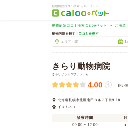
動物病院口コミ検索 カルーペット
動物病院口コミ検索
Calooペット
北海道
動物病院を探す |
口コミを探す
きらり動物病院
きらりどうぶつびょういん
4.00
？
飼い
北海道札幌市北区屯田８条７丁目9-18
イヌ / ネコ
診察時間
月
09:00 ~ 12:00
●