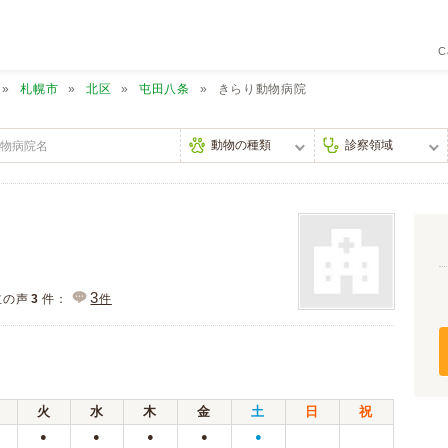
C
札幌市
北区
屯田八条
きらり動物病院
3
主の声
3
件：
件
火
水
木
金
土
日
祝
●
●
●
●
●