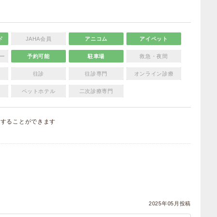
ド
JAHA会員
アニコム
アイペット
ー
予約可能
駐車場
救急・夜間
往診
往診専門
オンライン診療
ペットホテル
二次診療専門
集
することができます
）
2025年05月投稿