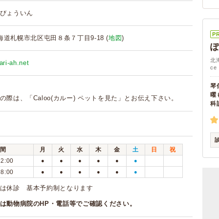
びょういん
P
 北海道札幌市北区屯田８条７丁目9-18 (
地図
)
北
ari-ah.net
ce 
琴
曜
の際は、「Caloo(カルー) ペットを見た」とお伝え下さい。
科
間
月
火
水
木
金
土
日
祝
12:00
●
●
●
●
●
●
18:00
●
●
●
●
●
●
は休診 基本予約制となります
は動物病院のHP・電話等でご確認ください。