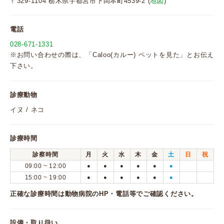
〒329-1104 栃木県宇都宮市下岡本町4539-2 (
地図
)
電話
028-671-1331
※お問い合わせの際は、「Caloo(カルー) ペットを見た」とお伝え
下さい。
診療動物
イヌ / ネコ
診療時間
診察時間
月
火
水
木
金
土
日
祝
09:00 ~ 12:00
●
●
●
●
●
●
15:00 ~ 19:00
●
●
●
●
●
●
正確な診療時間は動物病院のHP・電話等でご確認ください。
設備・取り扱い