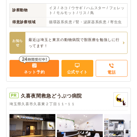
イヌ / ネコ / ウサギ / ハムスター / フェレッ
診察動物
ト / モルモット / リス / 鳥
得意診察領域
循環器系疾患 / 腎・泌尿器系疾患 / 寄生虫
最近は埼玉と東京の動物病院で獣医療を勉強しに行
お知ら
せ
ってます！
ネット予約
公式サイト
電話
PR
久喜夜間救急どうぶつ病院
埼玉県久喜市久喜東２丁目１１−１１