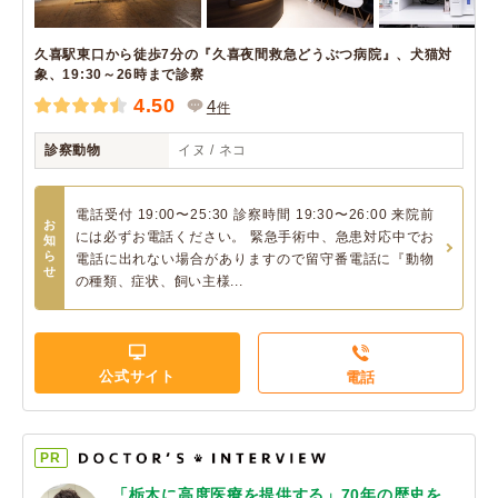
久喜駅東口から徒歩7分の『久喜夜間救急どうぶつ病院』、犬猫対
象、19:30～26時まで診察
4.50
4
件
診察動物
イヌ / ネコ
電話受付 19:00〜25:30 診察時間 19:30〜26:00 来院前
お
には必ずお電話ください。 緊急手術中、急患対応中でお
知
ら
電話に出れない場合がありますので留守番電話に『動物
せ
の種類、症状、飼い主様...
公式サイト
電話
PR
「栃木に高度医療を提供する」70年の歴史を