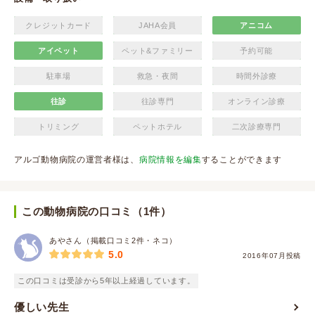
クレジットカード
JAHA会員
アニコム
アイペット
ペット&ファミリー
予約可能
駐車場
救急・夜間
時間外診療
往診
往診専門
オンライン診療
トリミング
ペットホテル
二次診療専門
アルゴ動物病院の運営者様は、
病院情報を編集
することができます
この動物病院の口コミ（1件）
あやさん（掲載口コミ2件・ネコ）
5.0
2016年07月投稿
この口コミは受診から5年以上経過しています。
優しい先生