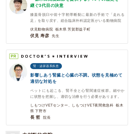
継ぐ3代目の決意
膝蓋骨脱臼や前十字靭帯断裂に最新の手術で「走れる
足」を取り戻す、総合臨床外科認定医がいる動物病院
伏見動物病院 栃木県 芳賀郡益子町
伏見 寿彦
先生
PR
腎・泌尿器系疾患
影響しあう腎臓と心臓の不調。状態を見極めて
適切な対処を
ペットにも起こる、腎不全と心腎関連症候群。細やか
に状態を把握し、適切な治療を行う必要があります。
しもつけVETセンター、しもつけVET夜間救急科 栃木
県 下野市
長 哲
院長