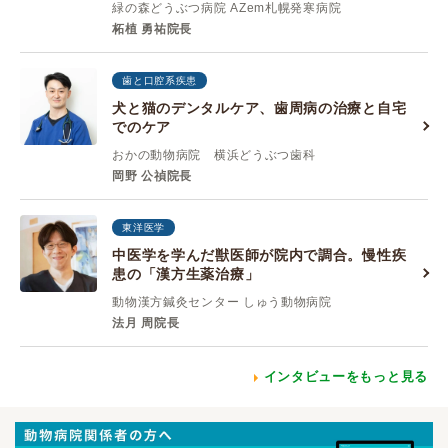
緑の森どうぶつ病院 AZem札幌発寒病院
柘植 勇祐院長
歯と口腔系疾患
犬と猫のデンタルケア、歯周病の治療と自宅
でのケア
おかの動物病院 横浜どうぶつ歯科
岡野 公禎院長
東洋医学
中医学を学んだ獣医師が院内で調合。慢性疾
患の「漢方生薬治療」
動物漢方鍼灸センター しゅう動物病院
法月 周院長
インタビューをもっと見る