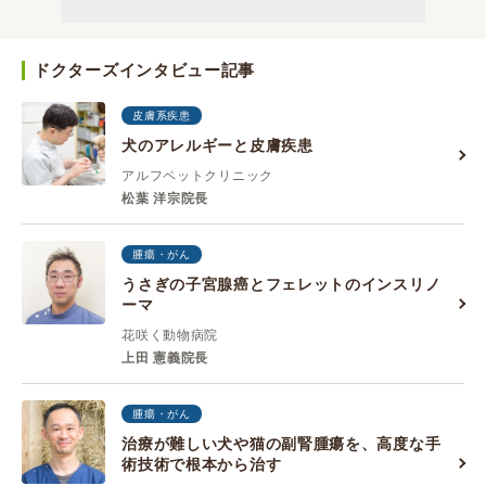
ドクターズインタビュー記事
皮膚系疾患
犬のアレルギーと皮膚疾患
アルフペットクリニック
松葉 洋宗院長
腫瘍・がん
うさぎの子宮腺癌とフェレットのインスリノ
ーマ
花咲く動物病院
上田 憲義院長
腫瘍・がん
治療が難しい犬や猫の副腎腫瘍を、高度な手
術技術で根本から治す