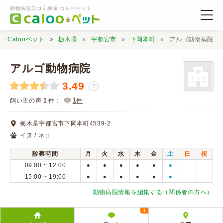
動物病院口コミ検索 カルーペット
Calooペット
栃木県
宇都宮市
下岡本町
アルゴ動物病院
アルゴ動物病院
3.49
？
動物病院検索
1
飼い主の声
1
件：
件
栃木県宇都宮市下岡本町4539-2
口コミ検索
イヌ / ネコ
診察時間
月
火
水
木
金
土
日
祝
Calooペットとは？
09:00 ~ 12:00
●
●
●
●
●
●
15:00 ~ 19:00
●
●
●
●
●
●
口コミ投稿
動物病院情報を編集する（関係者の方へ）
1