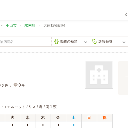
C
小山市
駅南町
大住動物病院
0
声
0
件：
件
ト / モルモット / リス / 鳥 / 両生類
火
水
木
金
土
日
祝
●
●
●
●
●