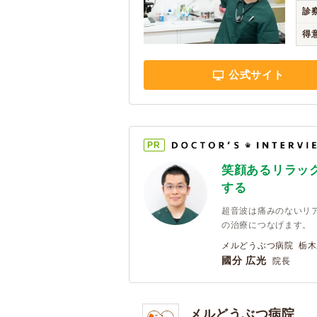
診
得
公式サイト
PR
笑顔あるリラッ
する
超音波は痛みのないリ
の治療につなげます。
メルどうぶつ病院 栃木
國分 広光
院長
メルどうぶつ病院