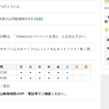
P
つびょういん
栃
「
栃木県小山市駅南町4-6-8 (
地図
)
院
の際は、「Caloo(カルー) ペットを見た」とお伝え下さい。
ウサギ / ハムスター / フェレット / モルモット / リス / 鳥 / 両
間
月
火
水
木
金
土
日
祝
12:00
●
●
●
●
●
●
19:00
●
●
●
●
●
●
・祝日
は動物病院のHP・電話等でご確認ください。