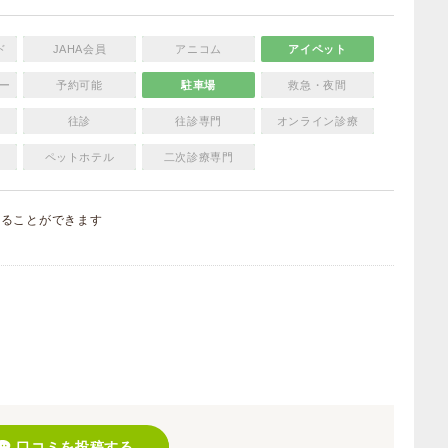
ド
JAHA会員
アニコム
アイペット
ー
予約可能
駐車場
救急・夜間
往診
往診専門
オンライン診療
ペットホテル
二次診療専門
することができます
）
口コミを投稿する