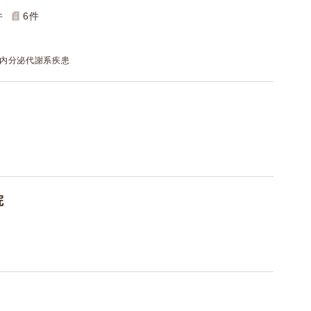
件
6
件
/ 内分泌代謝系疾患
院