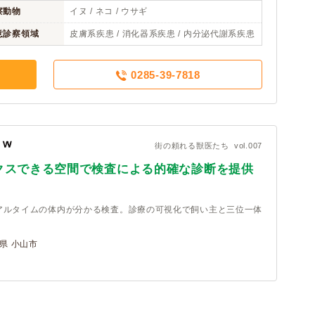
察動物
イヌ / ネコ / ウサギ
意診察領域
皮膚系疾患 / 消化器系疾患 / 内分泌代謝系疾患
0285-39-7818
街の頼れる獣医たち vol.007
クスできる空間で検査による的確な診断を提供
アルタイムの体内が分かる検査。診療の可視化で飼い主と三位一体
県 小山市