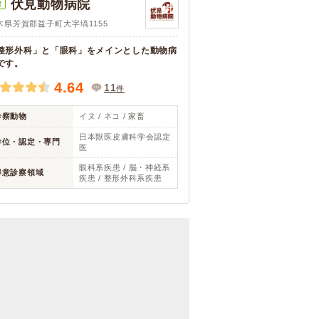
伏見動物病院
R
木県芳賀郡益子町大字塙1155
整形外科」と「眼科」をメインとした動物病
です。
4.64
11
件
診察動物
イヌ / ネコ / 家畜
日本獣医皮膚科学会認定
学位・認定・専門
医
眼科系疾患 / 脳・神経系
得意診察領域
疾患 / 整形外科系疾患