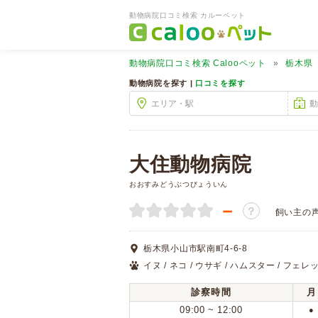
動物病院口コミ検索 カルーペット
動物病院口コミ検索
Calooペット
栃木県
動物病院を探す |
口コミを探す
大住動物病院
おおすみどうぶつびょういん
－
？
飼い主の
栃木県小山市駅南町4-6-8
イヌ / ネコ / ウサギ / ハムスター / フェレッ
診察時間
月
09:00 ~ 12:00
●