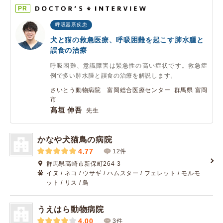
PR
呼吸器系疾患
犬と猫の救急医療、呼吸困難を起こす肺水腫と
誤食の治療
呼吸困難、意識障害は緊急性の高い症状です。救急症
例で多い肺水腫と誤食の治療を解説します。
さいとう動物病院 富岡総合医療センター 群馬県 富岡
市
髙垣 伸吾
先生
かなや犬猫鳥の病院
4.77
12件
群馬県高崎市新保町264-3
イヌ / ネコ / ウサギ / ハムスター / フェレット / モルモ
ット / リス / 鳥
うえはら動物病院
4.00
3件