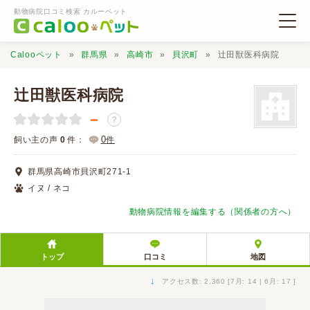
動物病院口コミ検索 カルーペット
Calooペット
群馬県
高崎市
貝沢町
辻田獣医科病院
辻田獣医科病院
－
？
動物病院検索
0
飼い主の声
0
件：
件
群馬県高崎市貝沢町271-1
口コミ検索
イヌ / ネコ
動物病院情報を編集する（関係者の方へ）
Calooペットとは？
トップ
口コミ
地図
口コミ投稿
↓
アクセス数: 2,360 [7月: 14 | 6月: 17 ]