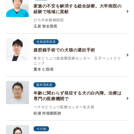
家族の不安を解消する総合診療。大学病院の
経験で地域に貢献
ひろ中央動物病院
玉原 智史院長
生殖器系疾患
腹腔鏡手術での犬猫の避妊手術
東京どうぶつ低侵襲医療センター 王子ペットクリ
ニック
重本 仁院長
眼科系疾患
年齢に関わらず発症する犬の白内障。治療は
専門の医療機関で
ペテモどうぶつ医療センター名古屋
松浦 尚哉獣医師
その他