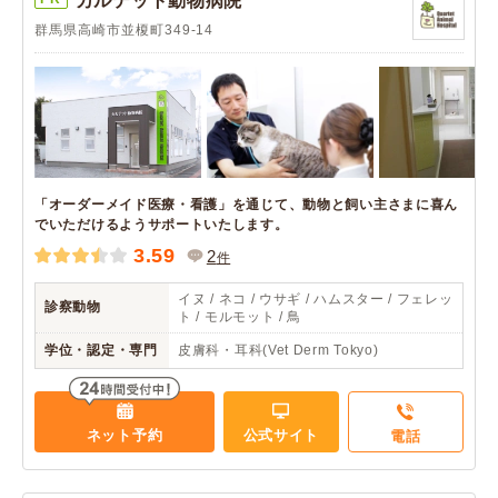
カルテット動物病院
群馬県高崎市並榎町349-14
「オーダーメイド医療・看護」を通じて、動物と飼い主さまに喜ん
でいただけるようサポートいたします。
3.59
2
件
イヌ / ネコ / ウサギ / ハムスター / フェレッ
診察動物
ト / モルモット / 鳥
学位・認定・専門
皮膚科・耳科(Vet Derm Tokyo)
ネット予約
公式サイト
電話