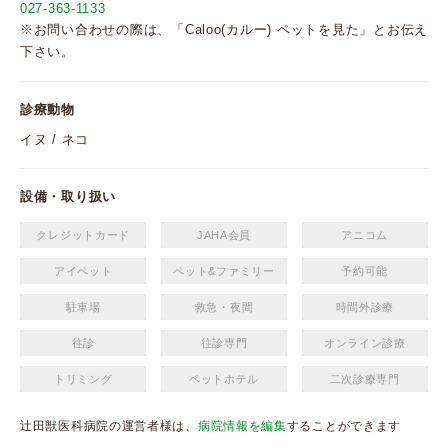
027-363-1133
※お問い合わせの際は、「Caloo(カルー) ペットを見た」とお伝え
下さい。
診療動物
イヌ / ネコ
設備・取り扱い
クレジットカード
JAHA会員
アニコム
アイペット
ペット&ファミリー
予約可能
駐車場
救急・夜間
時間外診療
往診
往診専門
オンライン診療
トリミング
ペットホテル
二次診療専門
辻田獣医科病院の運営者様は、
病院情報を編集
することができます