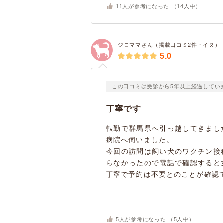
11
人が参考になった （
14
人中）
ジロママさん（掲載口コミ2件・イヌ）
5.0
この口コミは受診から5年以上経過してい
丁寧です
転勤で群馬県へ引っ越してきまし
病院へ伺いました。
今回の訪問は飼い犬のワクチン接
らなかったので電話で確認すると
丁寧で予約は不要とのことが確認で
5
人が参考になった （
5
人中）