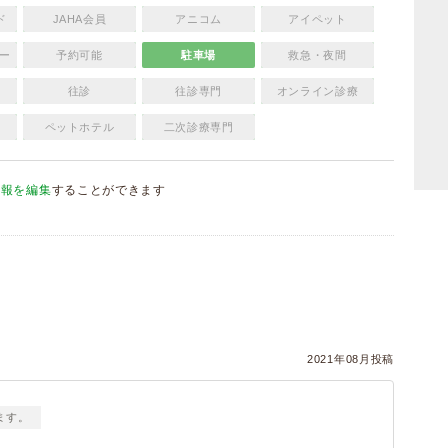
ド
JAHA会員
アニコム
アイペット
ー
予約可能
駐車場
救急・夜間
往診
往診専門
オンライン診療
ペットホテル
二次診療専門
情報を編集
することができます
）
2021年08月投稿
ます。