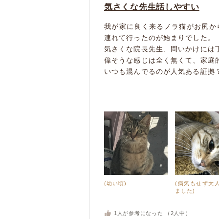
気さくな先生話しやすい
我が家に良く来るノラ猫がお尻か
連れて行ったのが始まりでした。
気さくな院長先生、問いかけには
偉そうな感じは全く無くて、家庭
いつも混んでるのが人気ある証拠？
(幼い頃)
(病気もせず大
ました)
1
人が参考になった （
2
人中）