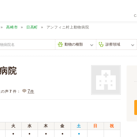
C
高崎市
日高町
アンフィニ村上動物病院
病院
7
主の声
7
件：
件
火
水
木
金
土
日
祝
●
●
●
●
●