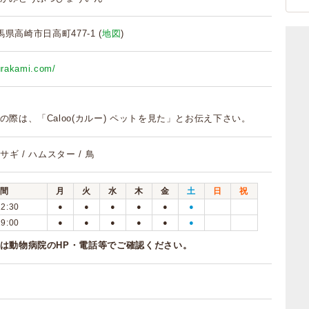
群馬県高崎市日高町477-1 (
地図
)
murakami.com/
の際は、「Caloo(カルー) ペットを見た」とお伝え下さい。
ウサギ / ハムスター / 鳥
間
月
火
水
木
金
土
日
祝
12:30
●
●
●
●
●
●
19:00
●
●
●
●
●
●
は動物病院のHP・電話等でご確認ください。