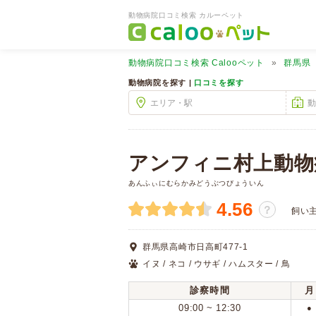
動物病院口コミ検索 カルーペット
動物病院口コミ検索
Calooペット
群馬県
動物病院を探す |
口コミを探す
アンフィニ村上動物
あんふぃにむらかみどうぶつびょういん
4.56
？
飼い
群馬県高崎市日高町477-1
イヌ / ネコ / ウサギ / ハムスター / 鳥
診察時間
月
09:00 ~ 12:30
●