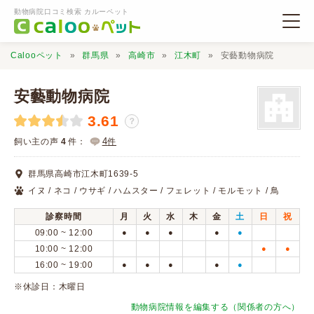
動物病院口コミ検索 カルーペット
Calooペット
群馬県
高崎市
江木町
安藝動物病院
安藝動物病院
3.61
？
動物病院検索
4
飼い主の声
4
件：
件
群馬県高崎市江木町1639-5
口コミ検索
イヌ / ネコ / ウサギ / ハムスター / フェレット / モルモット / 鳥
診察時間
月
火
水
木
金
土
日
祝
Calooペットとは？
09:00 ~ 12:00
●
●
●
●
●
10:00 ~ 12:00
●
●
16:00 ~ 19:00
●
●
●
●
●
口コミ投稿
※休診日：木曜日
動物病院情報を編集する（関係者の方へ）