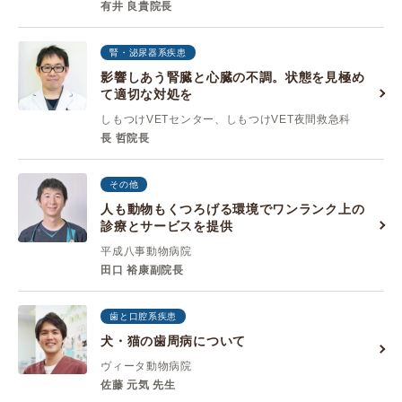
有井 良貴院長
腎・泌尿器系疾患
影響しあう腎臓と心臓の不調。状態を見極め
て適切な対処を
しもつけVETセンター、しもつけVET夜間救急科
長 哲院長
その他
人も動物もくつろげる環境でワンランク上の
診療とサービスを提供
平成八事動物病院
田口 裕康副院長
歯と口腔系疾患
犬・猫の歯周病について
ヴィータ動物病院
佐藤 元気 先生