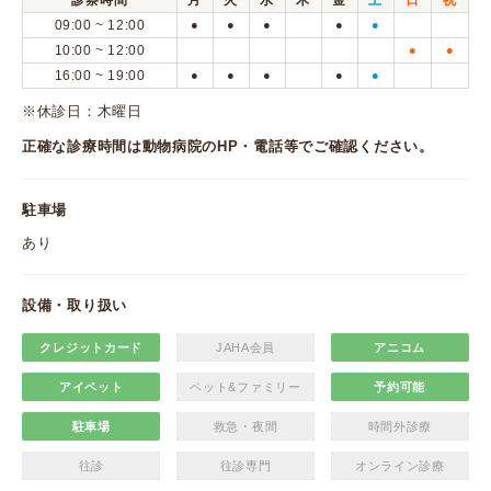
診察時間
月
火
水
木
金
土
日
祝
09:00 ~ 12:00
●
●
●
●
●
10:00 ~ 12:00
●
●
16:00 ~ 19:00
●
●
●
●
●
※休診日：木曜日
正確な診療時間は動物病院のHP・電話等でご確認ください。
駐車場
あり
設備・取り扱い
クレジットカード
JAHA会員
アニコム
アイペット
ペット&ファミリー
予約可能
駐車場
救急・夜間
時間外診療
往診
往診専門
オンライン診療