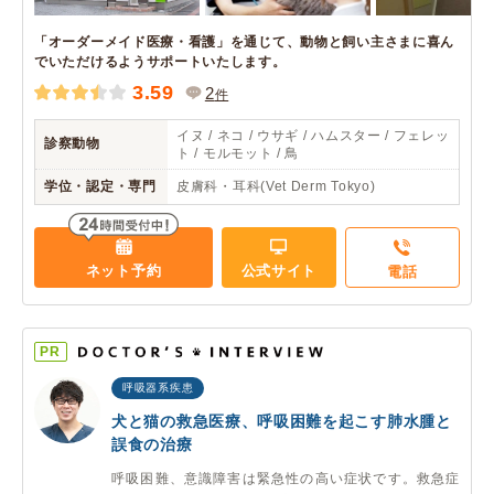
「オーダーメイド医療・看護」を通じて、動物と飼い主さまに喜ん
でいただけるようサポートいたします。
3.59
2
件
イヌ / ネコ / ウサギ / ハムスター / フェレッ
診察動物
ト / モルモット / 鳥
学位・認定・専門
皮膚科・耳科(Vet Derm Tokyo)
ネット予約
公式サイト
電話
PR
呼吸器系疾患
犬と猫の救急医療、呼吸困難を起こす肺水腫と
誤食の治療
呼吸困難、意識障害は緊急性の高い症状です。救急症