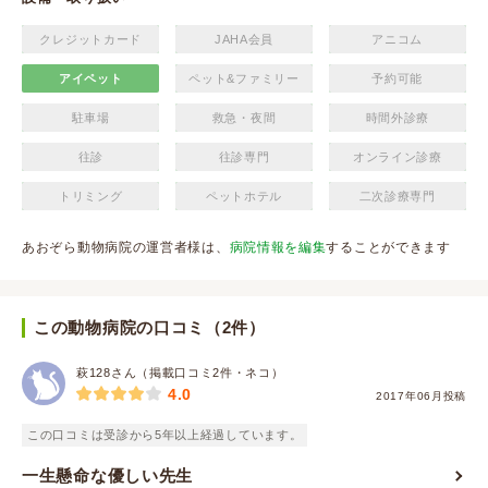
クレジットカード
JAHA会員
アニコム
アイペット
ペット&ファミリー
予約可能
駐車場
救急・夜間
時間外診療
往診
往診専門
オンライン診療
トリミング
ペットホテル
二次診療専門
あおぞら動物病院の運営者様は、
病院情報を編集
することができます
この動物病院の口コミ（2件）
萩128さん（掲載口コミ2件・ネコ）
4.0
2017年06月投稿
この口コミは受診から5年以上経過しています。
一生懸命な優しい先生