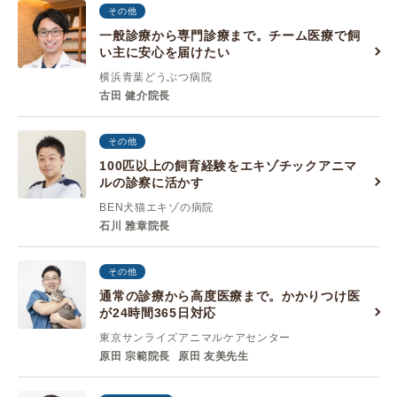
その他
一般診療から専門診療まで。チーム医療で飼
い主に安心を届けたい
横浜青葉どうぶつ病院
古田 健介院長
その他
100匹以上の飼育経験をエキゾチックアニマ
ルの診察に活かす
BEN犬猫エキゾの病院
石川 雅章院長
その他
通常の診療から高度医療まで。かかりつけ医
が24時間365日対応
東京サンライズアニマルケアセンター
原田 宗範院長
原田 友美先生