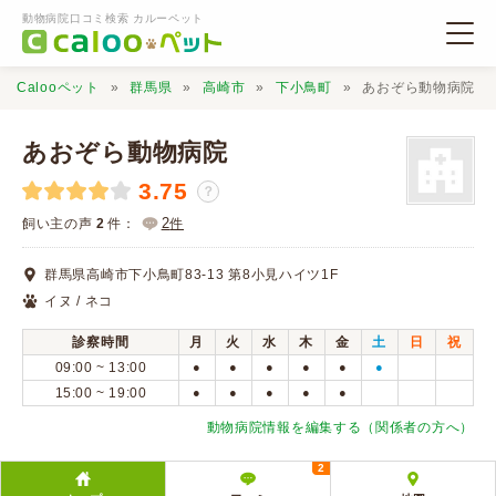
動物病院口コミ検索 カルーペット
Calooペット
群馬県
高崎市
下小鳥町
あおぞら動物病院
あおぞら動物病院
3.75
？
動物病院検索
2
飼い主の声
2
件：
件
群馬県高崎市下小鳥町83-13 第8小見ハイツ1F
口コミ検索
イヌ / ネコ
診察時間
月
火
水
木
金
土
日
祝
Calooペットとは？
09:00 ~ 13:00
●
●
●
●
●
●
15:00 ~ 19:00
●
●
●
●
●
口コミ投稿
動物病院情報を編集する（関係者の方へ）
2