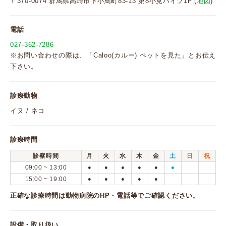
〒370-0074 群馬県高崎市下小鳥町83-13 第8小見ハイツ1F (
地図
)
電話
027-362-7286
※お問い合わせの際は、「Caloo(カルー) ペットを見た」とお伝え
下さい。
診療動物
イヌ / ネコ
診療時間
診察時間
月
火
水
木
金
土
日
祝
09:00 ~ 13:00
●
●
●
●
●
●
15:00 ~ 19:00
●
●
●
●
●
正確な診療時間は動物病院のHP・電話等でご確認ください。
設備・取り扱い