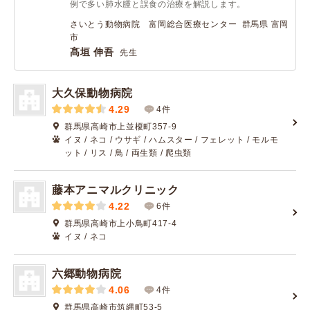
例で多い肺水腫と誤食の治療を解説します。
さいとう動物病院 富岡総合医療センター 群馬県 富岡
市
髙垣 伸吾
先生
大久保動物病院
4.29
4件
群馬県高崎市上並榎町357-9
イヌ / ネコ / ウサギ / ハムスター / フェレット / モルモ
ット / リス / 鳥 / 両生類 / 爬虫類
藤本アニマルクリニック
4.22
6件
群馬県高崎市上小鳥町417-4
イヌ / ネコ
六郷動物病院
4.06
4件
群馬県高崎市筑縄町53-5