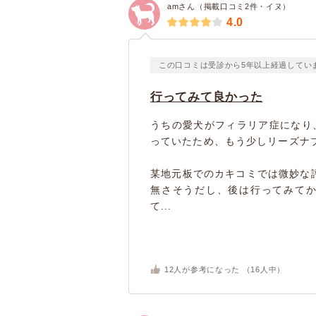
amさん（掲載口コミ2件・イヌ）
4.0
この口コミは受診から5年以上経過してい
行ってみて良かった
うちの愛犬がフィラリア症になり
っていたため、もう少しリーズナ
某地元板でのカキコミでは微妙な
無さそうだし、後は行ってみて
て...
12
人が参考になった （
16
人中）