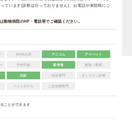
っています(診察は行っておりません)。お電話や来院時にご
は動物病院のHP・電話等でご確認ください。
ド
JAHA会員
アニコム
アイペット
ー
予約可能
駐車場
救急・夜間
往診
往診専門
オンライン診療
ペットホテル
二次診療専門
することができます
）