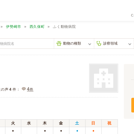
C
伊勢崎市
西久保町
ふく動物病院
4
主の声
4
件：
件
火
水
木
金
土
日
祝
●
●
●
●
●