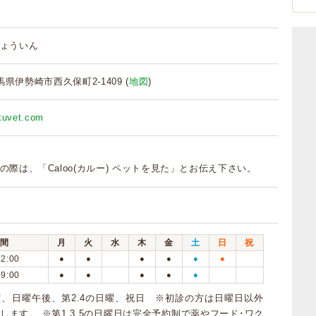
ょういん
 群馬県伊勢崎市西久保町2-1409 (
地図
)
ukuvet.com
の際は、「Caloo(カルー) ペットを見た」とお伝え下さい。
間
月
火
水
木
金
土
日
祝
12:00
●
●
●
●
●
●
19:00
●
●
●
●
●
、日曜午後、第2.4の日曜、祝日 ※初診の方は日曜日以外
します。 ※第1.3.5の日曜日は完全予約制で薬やフード･ワク