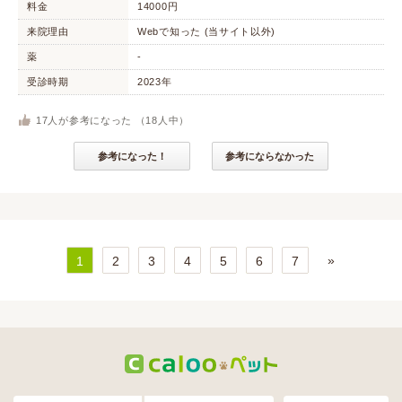
料金
14000円
来院理由
Webで知った (当サイト以外)
薬
-
受診時期
2023年
17
人が参考になった （
18
人中）
参考になった！
参考にならなかった
»
1
2
3
4
5
6
7