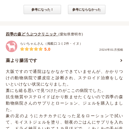
参考になった！
参考にならなかった
四季の森どうぶつクリニック
(愛知県豊明市)
らいちゃんさん（掲載口コミ2件・イヌ）
5.0
2024年01月投稿
薬より腸活です
大阪ですので通院はなかなかできていませんが、かかりつ
けの動物病院で膿皮症と診断され、ステロイド治療をしな
いといけない状況になりました。
藁にも縋る思いで見つけたのがここの病院でした。
抗生物質やステロイドばかり飲ませたくないので四季の森
動物病院さんのサプリとローション、ジェルを購入しまし
た。
象の足のようにカチカチになった足をローションで拭い
て、モイストジェルを塗り、朝夜のごはんにサプリを入れ
て、ドライ納豆もいれて１カ月ほどで、ふわふわの毛が生