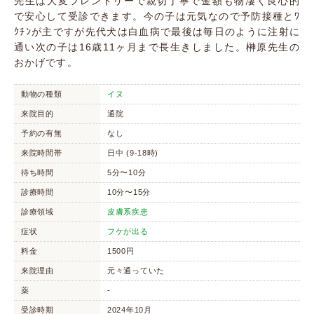
先生は大変フレンドリーで親切丁寧で金額も物凄く良心的
で安心して受診できます。今の子は元気なので予防接種とﾜ
ｸﾁﾝが主ですが先代犬は白血病で最後は毎日のように注射に
通い次の子は16歳11ヶ月まで長生きしました。榊原先生の
おかげです。
動物の種類
イヌ
来院目的
通院
予約の有無
なし
来院時間帯
日中 (9-18時)
待ち時間
5分〜10分
診療時間
10分〜15分
診療領域
皮膚系疾患
症状
フケが出る
料金
1500円
来院理由
元々通っていた
薬
-
受診時期
2024年10月