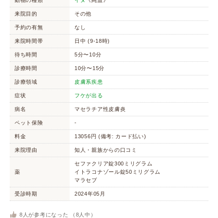
動物の種類
イヌ
《純血》
来院目的
その他
予約の有無
なし
来院時間帯
日中 (9-18時)
待ち時間
5分〜10分
診療時間
10分〜15分
診療領域
皮膚系疾患
症状
フケが出る
病名
マセラチア性皮膚炎
ペット保険
-
料金
13056円 (備考: カード払い)
来院理由
知人・親族からの口コミ
セファクリア錠300ミリグラム
薬
イトラコナゾール錠50ミリグラム
マラセブ
受診時期
2024年05月
8
人が参考になった （
8
人中）