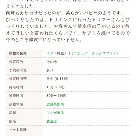
えてきました。
肉球もカサカサだったのが、柔らかいパピーのようです。
びっくりしたのは、トリミングに行ったトリマーさんもび
っくりしていました。お客さんで膿皮症の子がいるので教
えてほしいと言われたくらいです。サプリを続けてるので
今のところ膿皮症になっていません。
動物の種類
イヌ
《純血》 (
ミニチュア・ダックスフンド
)
来院目的
その他
予約の有無
あり
来院時間帯
日中 (9-18時)
待ち時間
15分〜30分
診療時間
30分〜1時間
診療領域
皮膚系疾患
症状
フケが出る
病名
膿皮症
ペット保険
-