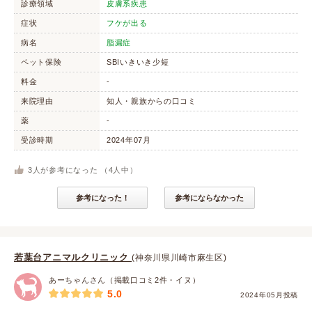
診療領域
皮膚系疾患
症状
フケが出る
病名
脂漏症
ペット保険
SBIいきいき少短
料金
-
来院理由
知人・親族からの口コミ
薬
-
受診時期
2024年07月
3
人が参考になった （
4
人中）
参考になった！
参考にならなかった
若葉台アニマルクリニック
(神奈川県川崎市麻生区)
あーちゃんさん（掲載口コミ2件・イヌ）
5.0
2024年05月投稿