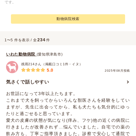
です。
動物病院検索
234
1〜5 件を表示 / 全
件
いわた動物病院
(愛知県津島市)
残雨214さん（掲載口コミ1件・イヌ）
5.0
2025年08月投稿
気さくで話しやすい
お世話になって3年以上たちます。
これまで犬を飼ってからいろんな獣医さんを経験をしてい
ますが、先生に出会ってから、私も犬たちも気分的にゆっ
たりと過ごせると思っています。
愛犬の皮膚の状態が気になり(痒み、フケ)他の近くの病院に
行きましたが改善されず…悩んでいました。自宅での薬の
飲み方も、丁寧ご指導頂きました。診察で安心して通院で