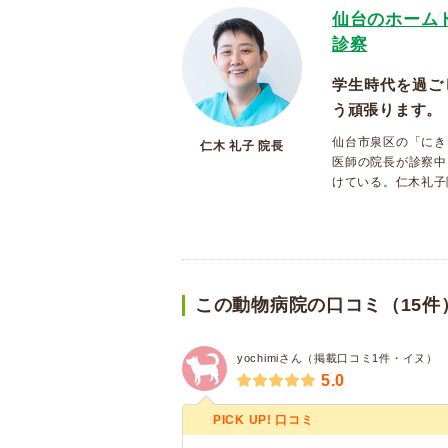
仙台のホーム
診察
学生時代を過ご
う頑張ります。
仙台市泉区の「にき
仁木 礼子 院長
医師の院長が診察中
けている。仁木礼子
この動物病院の口コミ（15件
yochimiさん（掲載口コミ1件・イヌ）
5.0
PICK UP! 口コミ