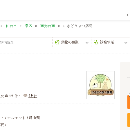
C
仙台市
泉区
南光台南
にきどうぶつ病院
15
主の声
15
件：
件
ット / モルモット / 爬虫類
専門）