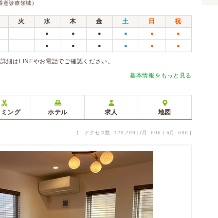
得意診療領域）
火
水
木
金
土
日
祝
●
●
●
●
●
●
●
●
●
●
●
●
詳細はLINEやお電話でご確認ください。
基本情報をもっと見る
リミング
ホテル
求人
地図
↑
アクセス数: 129,799 [7月: 696 | 6月: 636 ]