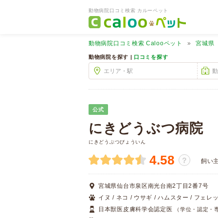
動物病院口コミ検索 カルーペット
動物病院口コミ検索
Calooペット
宮城県
動物病院を探す |
口コミを探す
公式
にきどうぶつ病院
にきどうぶつびょういん
4.58
？
飼い
宮城県仙台市泉区南光台南2丁目2番7号
イヌ / ネコ / ウサギ / ハムスター / フェレ
日本獣医皮膚科学会認定医
（学位・認定・