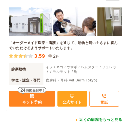
「オーダーメイド医療・看護」を通じて、動物と飼い主さまに喜ん
でいただけるようサポートいたします。
3.59
2
件
イヌ / ネコ / ウサギ / ハムスター / フェレッ
診察動物
ト / モルモット / 鳥
学位・認定・専門
皮膚科・耳科(Vet Derm Tokyo)
ネット予約
公式サイト
電話
近くの病院をもっと見る