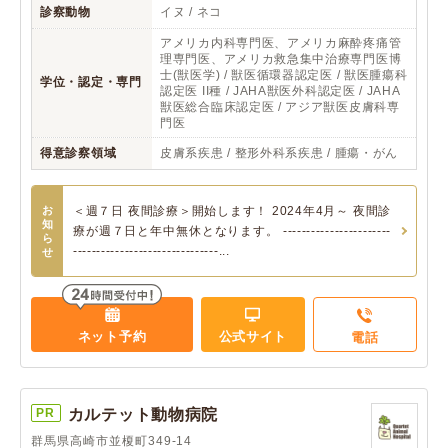
診察動物
イヌ / ネコ
アメリカ内科専門医、アメリカ麻酔疼痛管
理専門医、アメリカ救急集中治療専門医博
士(獣医学) / 獣医循環器認定医 / 獣医腫瘍科
学位・認定・専門
認定医 II種 / JAHA獣医外科認定医 / JAHA
獣医総合臨床認定医 / アジア獣医皮膚科専
門医
得意診察領域
皮膚系疾患 / 整形外科系疾患 / 腫瘍・がん
お
＜週７日 夜間診療＞開始します！ 2024年4月～ 夜間診
知
療が週７日と年中無休となります。 -----------------------
ら
-------------------------------...
せ
ネット予約
公式サイト
電話
PR
カルテット動物病院
群馬県高崎市並榎町349-14