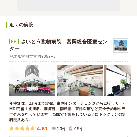
近くの病院
PR
さいとう動物病院 富岡総合医療セン
ター
群馬県富岡市富岡3058−1
年中無休、23時まで診療。富岡インターチェンジから10分。CT・
MRI完備！皮膚科、腫瘍科、循環器、東洋医療など完全予約制の専
門外来を行っています！当院で予防をしている子にドッグランの無
料開放あり。
4.81
10
46
件
件