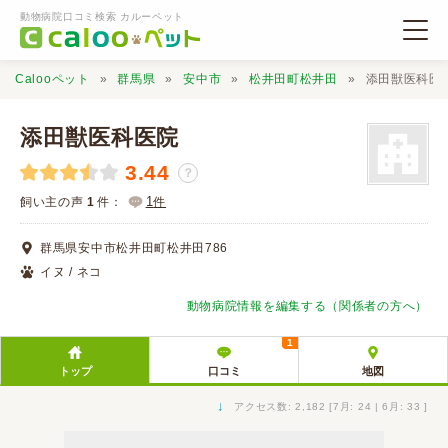
動物病院口コミ検索 カルーペット
Calooペット
群馬県
安中市
松井田町松井田
添田獣医科医
添田獣医科医院
3.44
？
動物病院検索
1
飼い主の声
1
件：
件
群馬県安中市松井田町松井田786
口コミ検索
イヌ / ネコ
動物病院情報を編集する（関係者の方へ）
Calooペットとは？
1
トップ
口コミ
地図
口コミ投稿
↓
アクセス数: 2,182 [7月: 24 | 6月: 33 ]