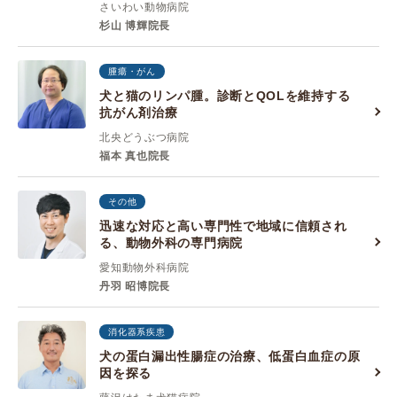
さいわい動物病院
杉山 博輝院長
腫瘍・がん
犬と猫のリンパ腫。診断とQOLを維持する
抗がん剤治療
北央どうぶつ病院
福本 真也院長
その他
迅速な対応と高い専門性で地域に信頼され
る、動物外科の専門病院
愛知動物外科病院
丹羽 昭博院長
消化器系疾患
犬の蛋白漏出性腸症の治療、低蛋白血症の原
因を探る