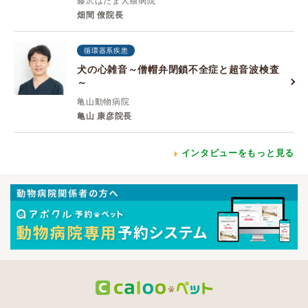
藤沢はたま犬猫病院
畑間 僚院長
循環器系疾患
犬の心雑音～僧帽弁閉鎖不全症と超音波検査
～
亀山動物病院
亀山 康彦院長
インタビューをもっと見る