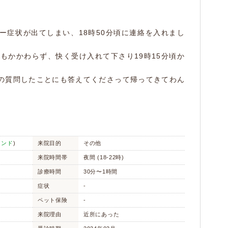
ー症状が出てしまい、18時50分頃に連絡を入れまし
もかかわらず、快く受け入れて下さり19時15分頃か
の質問したことにも答えてくださって帰ってきてわん
。
フンド
)
来院目的
その他
来院時間帯
夜間 (18-22時)
診療時間
30分〜1時間
症状
-
ペット保険
-
来院理由
近所にあった