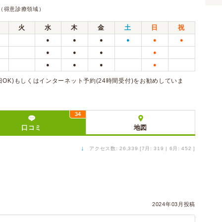
（得意診療領域）
火
水
木
金
土
日
祝
●
●
●
●
●
●
●
●
●
●
●
●
●
●
OK)もしくはインターネット予約(24時間受付)をお勧めしていま
34
口コミ
地図
↓
アクセス数: 26,339 [7月: 319 | 6月: 452 ]
2024年03月投稿