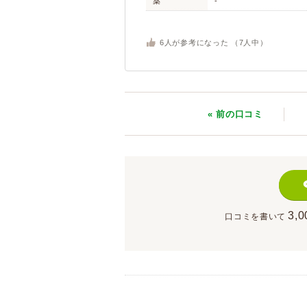
薬
-
6
人が参考になった （
7
人中）
« 前
の口コミ
3,0
口コミを書いて