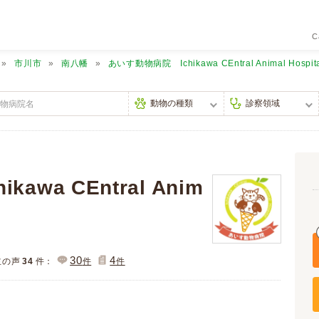
C
市川市
南八幡
あいす動物病院 Ichikawa CEntral Animal Hospit
awa CEntral Anim
30
4
主の声
34
件：
件
件