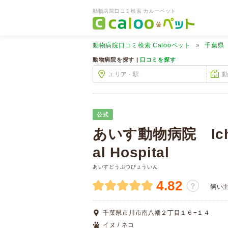
動物病院口コミ検索 カルーペット
動物病院口コミ検索
Calooペット
千葉県
動物病院を探す |
口コミを探す
公式
あいす動物病院 Ichik
al Hospital
あいすどうぶつびょういん
4.82
？
飼い
千葉県市川市南八幡２丁目１６−１４
イヌ / ネコ