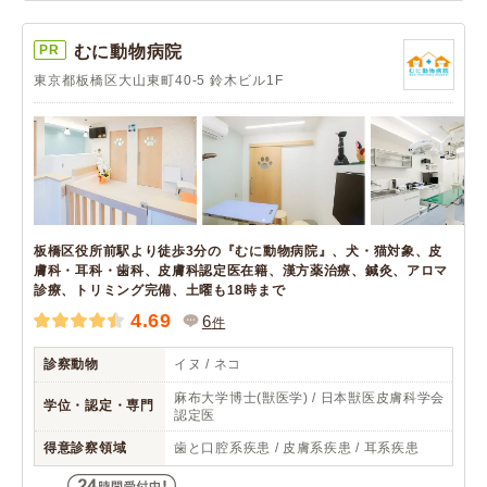
PR
むに動物病院
東京都板橋区大山東町40-5 鈴木ビル1F
板橋区役所前駅より徒歩3分の『むに動物病院』、犬・猫対象、皮
膚科・耳科・歯科、皮膚科認定医在籍、漢方薬治療、鍼灸、アロマ
診療、トリミング完備、土曜も18時まで
4.69
6
件
診察動物
イヌ / ネコ
麻布大学博士(獣医学) / 日本獣医皮膚科学会
学位・認定・専門
認定医
得意診察領域
歯と口腔系疾患 / 皮膚系疾患 / 耳系疾患