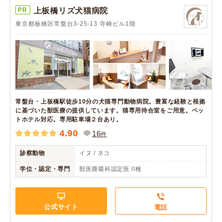
PR
上板橋リズ犬猫病院
東京都板橋区常盤台3-25-13 寺崎ビル1階
常盤台・上板橋駅徒歩10分の犬猫専門動物病院。豊富な経験と根拠
に基づいた獣医療の提供しています。猫専用待合室をご用意。ペッ
トホテル対応。専用駐車場２台あり。
4.90
16
件
診察動物
イヌ / ネコ
学位・認定・専門
獣医腫瘍科認定医 II種
公式サイト
電話