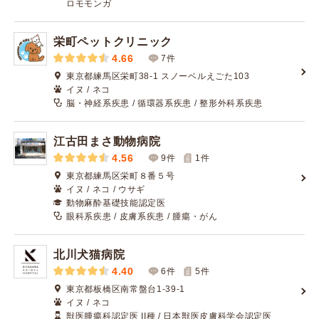
ロモモンガ
栄町ペットクリニック
4.66
7件
東京都練馬区栄町38-1 スノーベルえごた103
イヌ / ネコ
脳・神経系疾患 / 循環器系疾患 / 整形外科系疾患
江古田まさ動物病院
4.56
9件
1
件
東京都練馬区栄町８番５号
イヌ / ネコ / ウサギ
動物麻酔基礎技能認定医
眼科系疾患 / 皮膚系疾患 / 腫瘍・がん
北川犬猫病院
4.40
6件
5
件
東京都板橋区南常盤台1-39-1
イヌ / ネコ
獣医腫瘍科認定医 II種 / 日本獣医皮膚科学会認定医