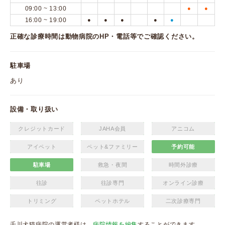
09:00 ~ 13:00
●
●
16:00 ~ 19:00
●
●
●
●
●
正確な診療時間は動物病院のHP・電話等でご確認ください。
駐車場
あり
設備・取り扱い
クレジットカード
JAHA会員
アニコム
アイペット
ペット&ファミリー
予約可能
駐車場
救急・夜間
時間外診療
往診
往診専門
オンライン診療
トリミング
ペットホテル
二次診療専門
千川犬猫病院の運営者様は、
病院情報を編集
することができます