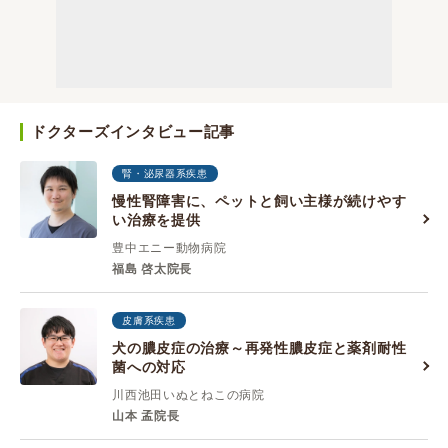
ドクターズインタビュー記事
腎・泌尿器系疾患
慢性腎障害に、ペットと飼い主様が続けやす
い治療を提供
豊中エニー動物病院
福島 啓太院長
皮膚系疾患
犬の膿皮症の治療～再発性膿皮症と薬剤耐性
菌への対応
川西池田いぬとねこの病院
山本 孟院長