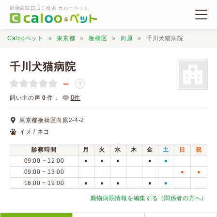
動物病院口コミ検索 カルーペット
Calooペット
東京都
板橋区
向原
千川犬猫病院
千川犬猫病院
－
？
動物病院検索
0
飼い主の声
0
件：
件
東京都板橋区向原2-4-2
口コミ検索
イヌ / ネコ
診察時間
月
火
水
木
金
土
日
祝
Calooペットとは？
09:00 ~ 12:00
●
●
●
●
●
09:00 ~ 13:00
●
●
16:00 ~ 19:00
●
●
●
●
●
口コミ投稿
動物病院情報を編集する（関係者の方へ）