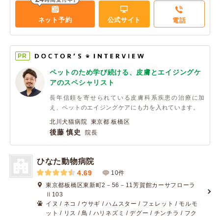
ネット予約
公式サイト
電話
PR
ペットのため学び続ける、皮膚とエイジングケ
アのスペシャリスト
長年信頼を寄せられている皮膚科系疾患の治療に加
え、ペットのエイジングケアにも力を入れています。
北川犬猫病院 東京都 板橋区
後藤 慎史
院長
ひなた動物病院
4.69
10件
東京都板橋区東新町2－56－11芳賀館カーサフローラ
Ⅱ103
イヌ / ネコ / ウサギ / ハムスター / フェレット / モルモ
ット / リス / 鳥 / ハリネズミ / デグー / チンチラ / フク