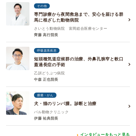
その他
専門診療から夜間救急まで、安心を届ける群
馬に根ざした動物病院
さいとう動物病院 富岡総合医療センター
齊藤 高行院長
呼吸器系疾患
短頭種気道症候群の治療、外鼻孔狭窄と軟口
蓋過長症の手術
乙訓どうぶつ病院
中森 正也院長
腫瘍・がん
犬・猫のリンパ腫。診断と治療
パル動物クリニック
伊藤 祐典院長
インタビューをもっと見る