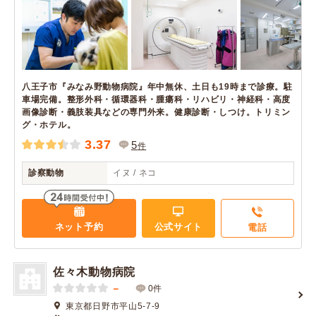
八王子市『みなみ野動物病院』年中無休、土日も19時まで診療。駐
車場完備。整形外科・循環器科・腫瘍科・リハビリ・神経科・高度
画像診断・義肢装具などの専門外来。健康診断・しつけ。トリミン
グ・ホテル。
3.37
5
件
診察動物
イヌ / ネコ
ネット予約
公式サイト
電話
佐々木動物病院
－
0件
東京都日野市平山5-7-9