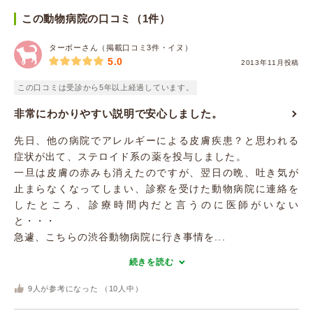
この動物病院の口コミ（1件）
ターボーさん（掲載口コミ3件・イヌ）
5.0
2013年11月投稿
この口コミは受診から5年以上経過しています。
非常にわかりやすい説明で安心しました。
先日、他の病院でアレルギーによる皮膚疾患？と思われる
症状が出て、ステロイド系の薬を投与しました。
一旦は皮膚の赤みも消えたのですが、翌日の晩、吐き気が
止まらなくなってしまい、診察を受けた動物病院に連絡を
したところ、診療時間内だと言うのに医師がいない
と・・・
急遽、こちらの渋谷動物病院に行き事情を...
続きを読む
9
人が参考になった （
10
人中）