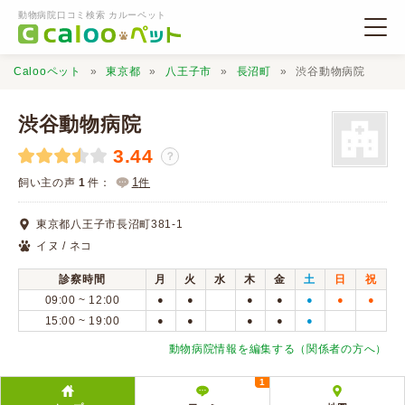
動物病院口コミ検索 カルーペット
Calooペット
東京都
八王子市
長沼町
渋谷動物病院
渋谷動物病院
3.44
？
動物病院検索
1
飼い主の声
1
件：
件
東京都八王子市長沼町381-1
口コミ検索
イヌ / ネコ
診察時間
月
火
水
木
金
土
日
祝
Calooペットとは？
09:00 ~ 12:00
●
●
●
●
●
●
●
15:00 ~ 19:00
●
●
●
●
●
口コミ投稿
動物病院情報を編集する（関係者の方へ）
1