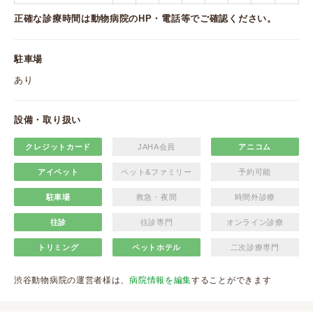
正確な診療時間は動物病院のHP・電話等でご確認ください。
駐車場
あり
設備・取り扱い
クレジットカード
JAHA会員
アニコム
アイペット
ペット&ファミリー
予約可能
駐車場
救急・夜間
時間外診療
往診
往診専門
オンライン診療
トリミング
ペットホテル
二次診療専門
渋谷動物病院の運営者様は、
病院情報を編集
することができます