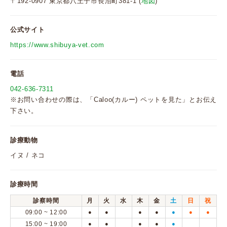
〒192-0907 東京都八王子市長沼町381-1 (
地図
)
公式サイト
https://www.shibuya-vet.com
電話
042-636-7311
※お問い合わせの際は、「Caloo(カルー) ペットを見た」とお伝え
下さい。
診療動物
イヌ / ネコ
診療時間
診察時間
月
火
水
木
金
土
日
祝
09:00 ~ 12:00
●
●
●
●
●
●
●
15:00 ~ 19:00
●
●
●
●
●