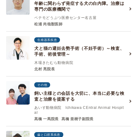
年齢に関わらず発症する犬の白内障。治療は
専門の医療機関で
ペテモどうぶつ医療センター名古屋
松浦 尚哉獣医師
生殖器系疾患
犬と猫の避妊去勢手術（不妊手術）～検査、
手術、術後管理～
木場きたむら動物病院
北村 亮院長
その他
飼い主様との会話を大切に、本当に必要な検
査と治療を提案する
あいす動物病院 Ichikawa CEntral Animal Hospit
al
髙橋 一馬院長
髙橋 亜樹子副院長
歯と口腔系疾患