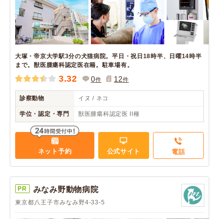
大塚・帝京大学駅3分の犬猫病院。平日・祝日18時半、日曜14時半
まで。獣医腫瘍科認定医在籍。駐車場有。
3.32
0
12
件
件
診察動物
イヌ / ネコ
学位・認定・専門
獣医腫瘍科認定医 II種
ネット予約
公式サイト
電話
PR
みなみ野動物病院
東京都八王子市みなみ野4-33-5