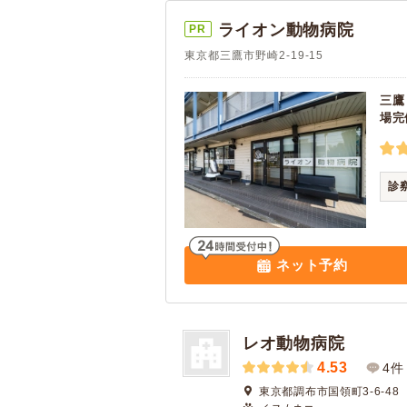
ライオン動物病院
PR
東京都三鷹市野崎2-19-15
三鷹
場完
診
ネット予約
レオ動物病院
4.53
4件
東京都調布市国領町3-6-48