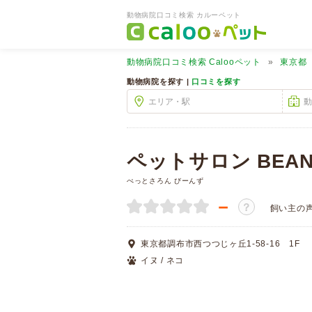
動物病院口コミ検索 カルーペット
動物病院口コミ検索
Calooペット
東京都
動物病院を探す |
口コミを探す
ペットサロン BEAN
ぺっとさろん びーんず
－
？
飼い主の
東京都調布市西つつじヶ丘1-58-16 1F
イヌ / ネコ