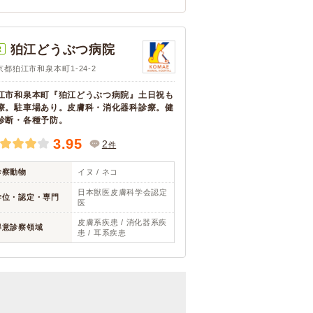
狛江どうぶつ病院
R
京都狛江市和泉本町1-24-2
江市和泉本町『狛江どうぶつ病院』土日祝も
療。駐車場あり。皮膚科・消化器科診療。健
診断・各種予防。
3.95
2
件
診察動物
イヌ / ネコ
日本獣医皮膚科学会認定
学位・認定・専門
医
皮膚系疾患 / 消化器系疾
得意診察領域
患 / 耳系疾患