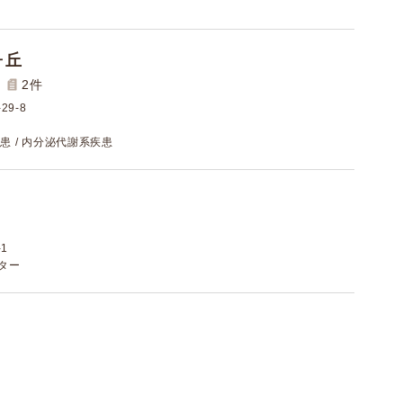
ヶ丘
2
件
9-8
患 / 内分泌代謝系疾患
1
スター