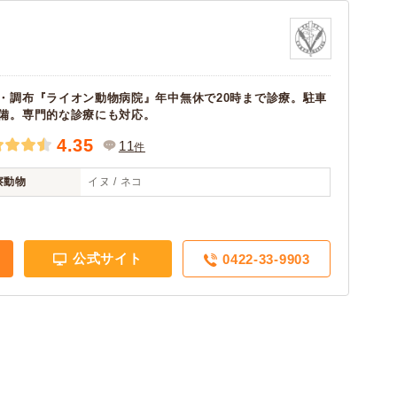
・調布『ライオン動物病院』年中無休で20時まで診療。駐車
備。専門的な診療にも対応。
4.35
11
件
察動物
イヌ / ネコ
公式サイト
0422-33-9903