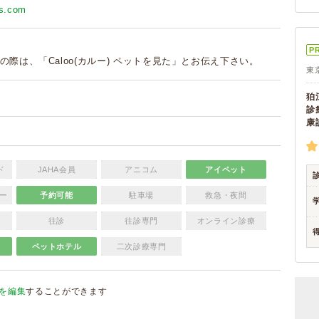
ns.com
P
の際は、「Caloo(カルー) ペットを見た」とお伝え下さい。
東
狛
診
康
ド
JAHA会員
アニコム
アイペット
ー
予約可能
駐車場
救急・夜間
往診
往診専門
オンライン診療
ペットホテル
二次診療専門
を編集
することができます