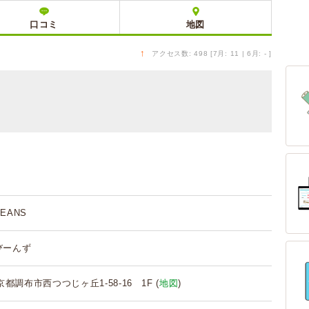
口コミ
地図
↑
アクセス数: 498 [7月: 11 | 6月: - ]
EANS
びーんず
 東京都調布市西つつじヶ丘1-58-16 1F (
地図
)