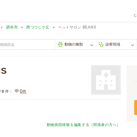
C
調布市
西つつじケ丘
ペットサロン BEANS
S
0
声
0
件：
件
動物病院情報を編集する（関係者の方へ）