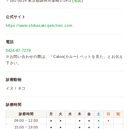
〒182-0014 東京都調布市柴崎1-14-3 (
地図
)
公式サイト
https://www.shibasaki-petclinic.com
電話
0424-87-7278
※お問い合わせの際は、「Caloo(カルー) ペットを見た」とお伝え
下さい。
診療動物
イヌ / ネコ
診療時間
診察時間
月
火
水
木
金
土
日
祝
09:00 ~ 12:00
●
●
●
●
●
●
15:00 ~ 19:00
●
●
●
●
●