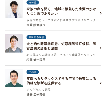
その他
家族の声を聞く、地域に根差した生涯のかか
りつけ医でありたい
荻窪桃井どうぶつ病院／杉並動物循環器クリニック
木﨑 皓太院長
呼吸器系疾患
犬と猫の呼吸器疾患、短頭種気道症候群、気
管虚脱の診断と治療
名古屋みなみ動物病院・どうぶつ呼吸器クリニック
稲葉 健一院長
その他
笑顔あるリラックスできる空間で検査による
的確な診断を提供する
メルどうぶつ病院
國分 広光院長