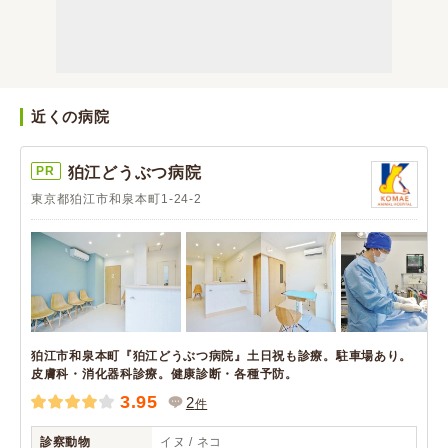
近くの病院
PR
狛江どうぶつ病院
東京都狛江市和泉本町1-24-2
狛江市和泉本町『狛江どうぶつ病院』土日祝も診療。駐車場あり。
皮膚科・消化器科診療。健康診断・各種予防。
3.95
2
件
診察動物
イヌ / ネコ