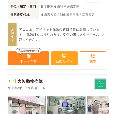
学位・認定・専門
日本獣医皮膚科学会認定医
得意診察領域
皮膚系疾患 / 消化器系疾患 / 耳系疾患
お
アニコム、アイペット保険の窓口清算に対応していま
知
す。 保険証をお持ちの方は、受付の際にスタッフへお
ら
渡しください。
せ
ネット予約
公式サイト
電話
PR
大矢動物病院
東京都狛江市東和泉2-16-1