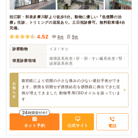
狛江駅・和泉多摩川駅より徒歩5分。動物に優しい『低侵襲の治
療』往診、トリミングの送迎あり。土日祝診療可。無料駐車場4台
完備。
4.52
4
9
件
件
診察動物
イヌ / ネコ
循環器系疾患 / 肝・胆・すい臓系疾患 / 腎・
得意診察領域
泌尿器系疾患
腹腔鏡により切開の小さな痛みの少ない避妊手術ができ
お
ます。膀胱を切開せず膀胱結石を膀胱鏡に摘出できた症
知
ら
例が増えてきました 動物専用CBDオイルを扱っていま
せ
す
ネット予約
公式サイト
電話