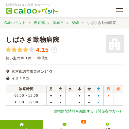
動物病院口コミ検索 カルーペット
Calooペット
東京都
調布市
柴崎
しばさき動物病院
しばさき動物病院
4.15
？
動物病院検索
3
飼い主の声
3
件：
件
東京都調布市柴崎1-14-3
口コミ検索
イヌ / ネコ
診察時間
月
火
水
木
金
土
日
祝
Calooペットとは？
09:00 ~ 12:00
●
●
●
●
●
●
15:00 ~ 19:00
●
●
●
●
●
口コミ投稿
動物病院情報を編集する（関係者の方へ）
3