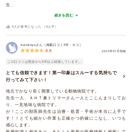
生...
続きを読む
4
人が参考になった （
4
人中）
kurokoyuさん（掲載口コミ3件・ネコ）
4.5
2015年07月投稿
この口コミは受診から5年以上経過しています。
とても信頼できます！第一印象はスルーする気持ちで
行ってみて下さい！
地元でかなり長く開業している動物病院です。
先生一人、ＡＨＴ兼トリマーさん一人とこじんまりしてお
り、一見地味な病院です。
が！ここの獣医師先生は治療・処置・手術が本当に上手で
す！！とても細かい作業も正確かつ的確にこなし、いつも
感心します。
医療知識も相当あり、きちんと最新の医療情報も把握して