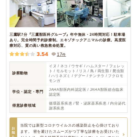
三鷹駅7分『三鷹獣医科グループ』年中無休・24時間対応！駐車場
あり。完全時間予約診療制。エキゾチックアニマルの診療。高度医
療対応、質の高い救急救命処置。
3.54
17
件
イヌ / ネコ / ウサギ / ハムスター / フェレッ
ト / モルモット / リス / 鳥 / 両生類 / 爬虫類
診察動物
/ ハリネズミ / デグー / チンチラ / フクロモ
モンガ
JAHA獣医内科認定医 / JAHA獣医総合臨床
学位・認定・専門
認定医
循環器系疾患 / 腎・泌尿器系疾患 / 内分泌代
得意診察領域
謝系疾患
当院では新型コロナウイルスの感染防止を心掛けており
お
ます。 密を避けたスムーズかつ丁寧な診療をお受けいた
知
ら