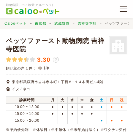
動物病院口コミ検索 カルーペット
Calooペット
東京都
武蔵野市
吉祥寺本町
ペッツファース
ペッツファースト動物病院 吉祥
寺医院
3.30
動物病院検索
？
1
飼い主の声
1
件：
件
口コミ検索
東京都武蔵野市吉祥寺本町１丁目８−１４本田ビル4階
イヌ / ネコ
Calooペットとは？
診察時間
月
火
水
木
金
土
日
祝
10:00 ~ 13:00
●
●
●
●
●
●
●
●
口コミ投稿
15:00 ~ 19:00
●
●
●
●
●
15:00 ~ 20:00
●
●
●
※予約優先制 ※休診日：年中無休（年末年始は除く）※ワクチン受付