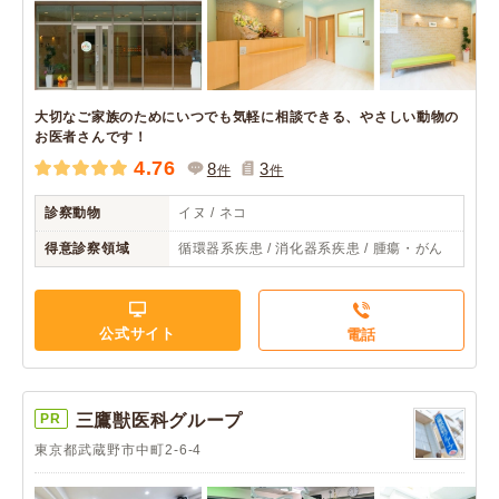
大切なご家族のためにいつでも気軽に相談できる、やさしい動物の
お医者さんです！
4.76
8
3
件
件
診察動物
イヌ / ネコ
得意診察領域
循環器系疾患 / 消化器系疾患 / 腫瘍・がん
公式サイト
電話
PR
三鷹獣医科グループ
東京都武蔵野市中町2-6-4