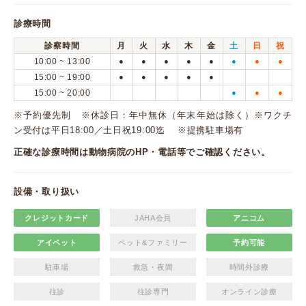
診療時間
診察時間
月
火
水
木
金
土
日
祝
10:00 ~ 13:00
●
●
●
●
●
●
●
●
15:00 ~ 19:00
●
●
●
●
●
15:00 ~ 20:00
●
●
●
※予約優先制 ※休診日：年中無休（年末年始は除く）※ワクチ
ン受付は平日18:00／土日祝19:00迄 ※提携駐車場有
正確な診療時間は動物病院のHP・電話等でご確認ください。
設備・取り扱い
クレジットカード
JAHA会員
アニコム
アイペット
ペット&ファミリー
予約可能
駐車場
救急・夜間
時間外診療
往診
往診専門
オンライン診療