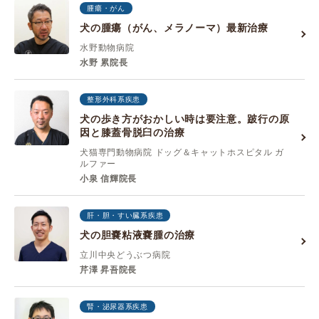
腫瘍・がん
犬の腫瘍（がん、メラノーマ）最新治療
水野動物病院
水野 累院長
整形外科系疾患
犬の歩き方がおかしい時は要注意。跛行の原
因と膝蓋骨脱臼の治療
犬猫専門動物病院 ドッグ＆キャットホスピタル ガ
ルファー
小泉 信輝院長
肝・胆・すい臓系疾患
犬の胆嚢粘液嚢腫の治療
立川中央どうぶつ病院
芹澤 昇吾院長
腎・泌尿器系疾患